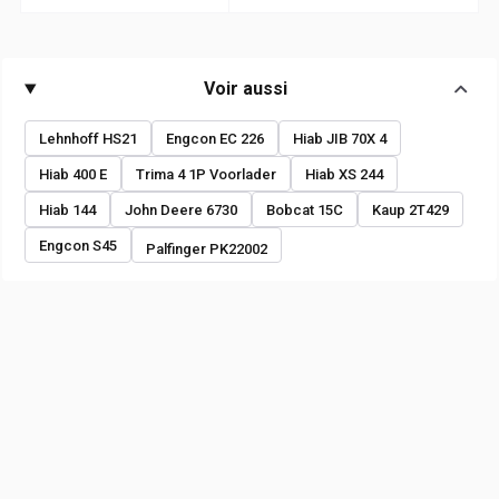
Voir aussi
Lehnhoff HS21
Engcon EC 226
Hiab JIB 70X 4
Hiab 400 E
Trima 4 1P Voorlader
Hiab XS 244
Hiab 144
John Deere 6730
Bobcat 15C
Kaup 2T429
Engcon S45
Palfinger PK22002