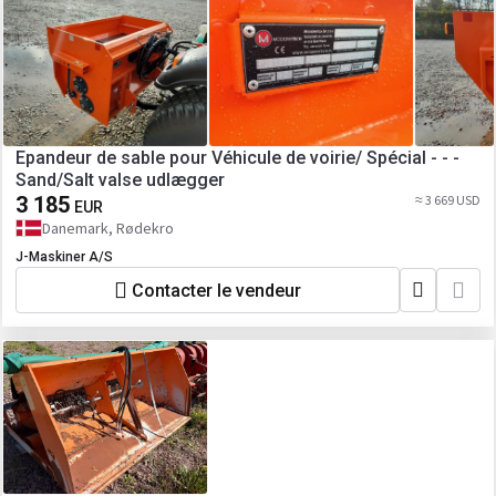
Epandeur de sable pour Véhicule de voirie/ Spécial - - -
Sand/Salt valse udlægger
3 185
≈ 3 669 USD
EUR
Danemark, Rødekro
J-Maskiner A/S
Contacter le vendeur