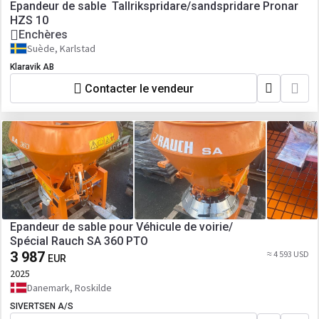
Epandeur de sable Tallrikspridare/sandspridare Pronar
HZS 10
Enchères
Suède, Karlstad
Klaravik AB
Contacter le vendeur
Epandeur de sable pour Véhicule de voirie/
Spécial Rauch SA 360 PTO
3 987
≈ 4 593 USD
EUR
2025
Danemark, Roskilde
SIVERTSEN A/S