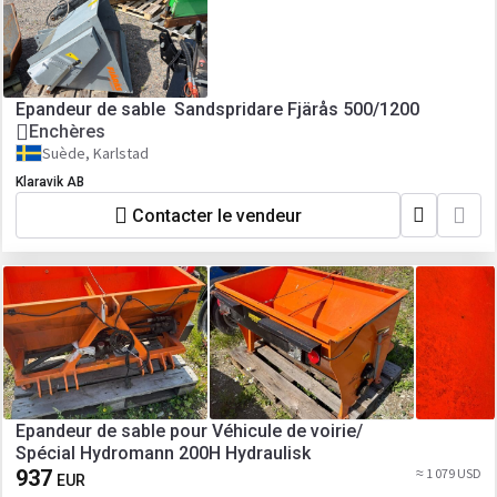
Epandeur de sable Sandspridare Fjärås 500/1200
Enchères
Suède, Karlstad
Klaravik AB
Contacter le vendeur
Epandeur de sable pour Véhicule de voirie/
Spécial Hydromann 200H Hydraulisk
937
≈ 1 079 USD
EUR