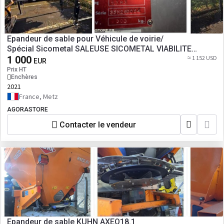
Epandeur de sable pour Véhicule de voirie/
Spécial Sicometal SALEUSE SICOMETAL VIABILITE
HIVERNALE 022088FE1 Année 2021
1 000
≈ 1 152 USD
EUR
Prix HT
Enchères
2021
France, Metz
AGORASTORE
Contacter le vendeur
Epandeur de sable KUHN AXEO18.1