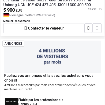
Epandeur de sable Salzstreuer Stratos F25K-19 für
Unimog UGN UGE 424 427 405 U300 U 300 400 500
MERCEDES-BENZ 218 219 318 323 423 427 327 430 429
5 900
≈ 6 797 USD
EUR
430 435 Salzsilo Streuautomat Winterdienst
Allemagne, Selters (Westerwald)
Manuel Freesemann
Contacter le vendeur
ANNONCES
Publiez vos annonces et laissez les acheteurs vous
choisir!
4 millions d'acheteurs par mois recherchent des véhicules et des
machines sur Truck1.
Fiable par les professionnels
Depuis 2003