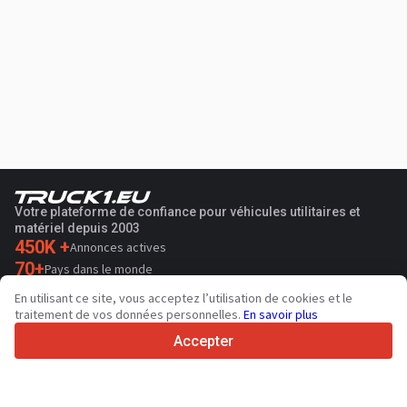
Votre plateforme de confiance pour véhicules utilitaires et
matériel depuis 2003
450K +
Annonces actives
70+
Pays dans le monde
36
Langues prises en charge
En utilisant ce site, vous acceptez l’utilisation de cookies et le
traitement de vos données personnelles.
En savoir plus
4.7/5
Trustpilot
Accepter
Aux vendeurs