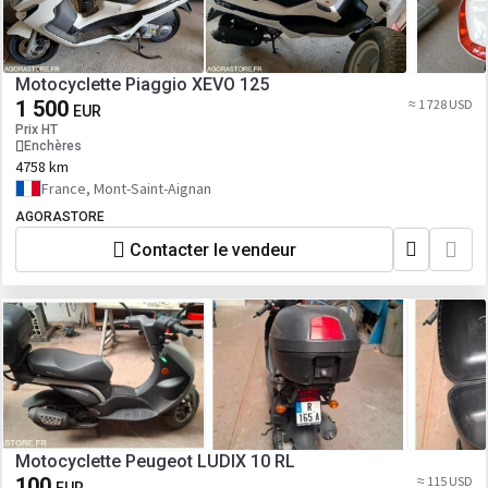
Motocyclette Piaggio XEVO 125
1 500
≈ 1 728 USD
EUR
Prix HT
Enchères
4758 km
France, Mont-Saint-Aignan
AGORASTORE
Contacter le vendeur
Motocyclette Peugeot LUDIX 10 RL
100
≈ 115 USD