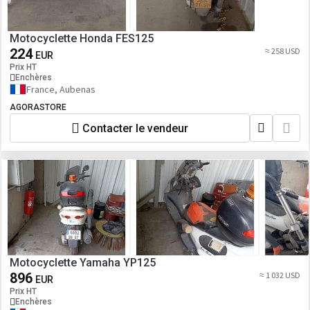
Motocyclette Honda FES125
224
≈ 258 USD
EUR
Prix HT
Enchères
France, Aubenas
AGORASTORE
Contacter le vendeur
Motocyclette Yamaha YP125
896
≈ 1 032 USD
EUR
Prix HT
Enchères