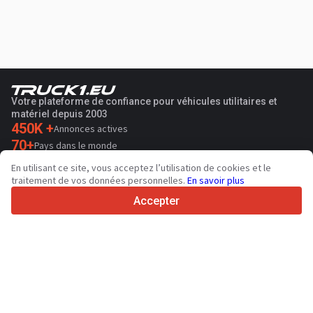
Votre plateforme de confiance pour véhicules utilitaires et
matériel depuis 2003
450K +
Annonces actives
70+
Pays dans le monde
36
Langues prises en charge
En utilisant ce site, vous acceptez l’utilisation de cookies et le
traitement de vos données personnelles.
En savoir plus
4.7/5
Trustpilot
Accepter
Aux vendeurs
Services de promotion
Tarifs aux services payants du site
Assistance