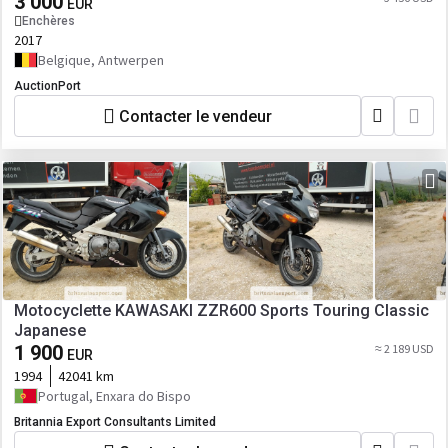
3 000
EUR
Enchères
2017
Belgique, Antwerpen
AuctionPort
Contacter le vendeur
Motocyclette KAWASAKI ZZR600 Sports Touring Classic
Japanese
1 900
≈ 2 189 USD
EUR
1994
42041 km
Portugal, Enxara do Bispo
Britannia Export Consultants Limited