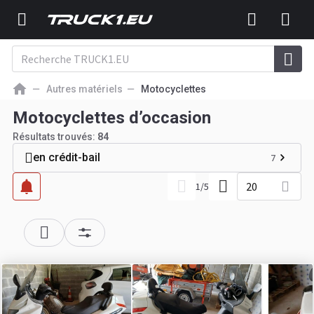
Autres matériels
Motocyclettes
Motocyclettes d’occasion
Résultats trouvés:
84
en crédit-bail
7
20
1
/
5