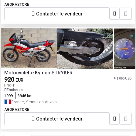
AGORASTORE
Contacter le vendeur
Motocyclette Kymco STRYKER
920
≈ 1 060 USD
EUR
Prix HT
Enchères
1999
8946 km
France, Semur-en-Auxois
AGORASTORE
Contacter le vendeur