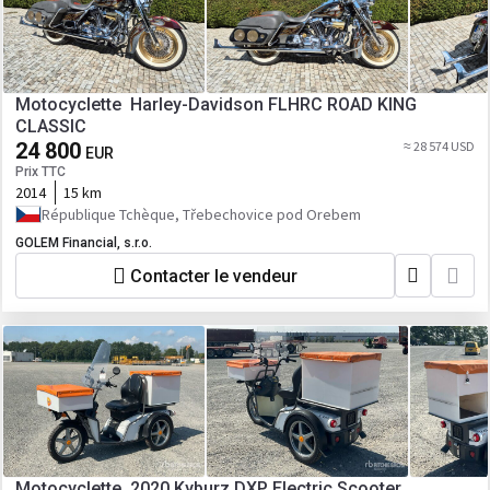
Motocyclette Harley-Davidson FLHRC ROAD KING
CLASSIC
24 800
≈ 28 574 USD
EUR
Prix TTC
2014
15 km
République Tchèque, Třebechovice pod Orebem
GOLEM Financial, s.r.o.
Contacter le vendeur
Motocyclette 2020 Kyburz DXP Electric Scooter