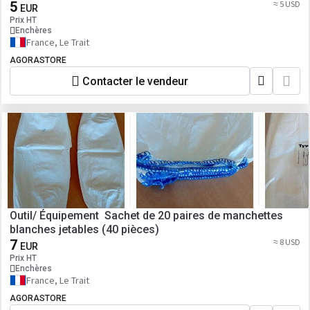
5
≈ 5 USD
EUR
Prix HT
Enchères
France, Le Trait
AGORASTORE
Contacter le vendeur
Outil/ Équipement Sachet de 20 paires de manchettes
blanches jetables (40 pièces)
7
≈ 8 USD
EUR
Prix HT
Enchères
France, Le Trait
AGORASTORE