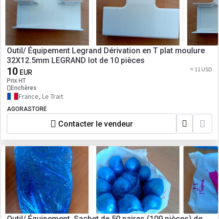
Outil/ Équipement Legrand Dérivation en T plat moulure
32X12.5mm LEGRAND lot de 10 pièces
10
≈ 11 USD
EUR
Prix HT
Enchères
France, Le Trait
AGORASTORE
Contacter le vendeur
Outil/ Équipement Sachet de 50 paires (100 pièces) de