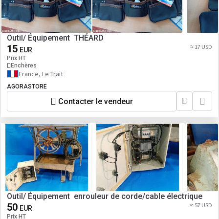
Outil/ Équipement THÉARD
15
≈ 17 USD
EUR
Prix HT
Enchères
France, Le Trait
AGORASTORE
Contacter le vendeur
Outil/ Équipement enrouleur de corde/cable électrique
50
≈ 57 USD
EUR
Prix HT