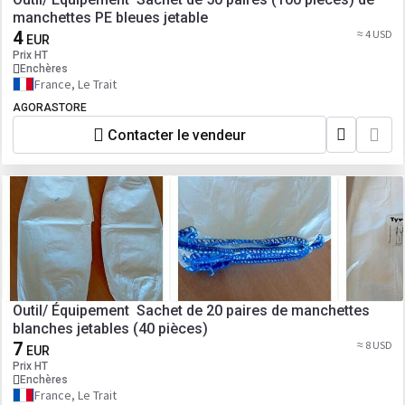
manchettes PE bleues jetable
4
≈ 4 USD
EUR
Prix HT
Enchères
France, Le Trait
AGORASTORE
Contacter le vendeur
Outil/ Équipement Sachet de 20 paires de manchettes
blanches jetables (40 pièces)
7
≈ 8 USD
EUR
Prix HT
Enchères
France, Le Trait