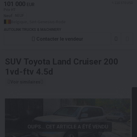
101 000
≈ 116 370 USD
EUR
Prix HT
Neuf
NEUF
Belgique, Sint-Genesius-Rode
AUTOLINK TRUCKS & MACHINERY
Contacter le vendeur
SUV
Toyota Land Cruiser 200
1vd-ftv 4.5d
Voir similaires
OUPS... CET ARTICLE A ÉTÉ VENDU