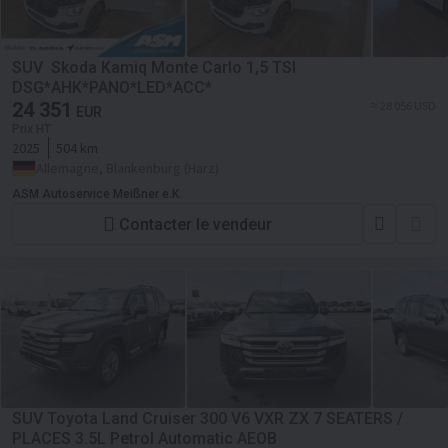
SUV Skoda Kamiq Monte Carlo 1,5 TSI
DSG*AHK*PANO*LED*ACC*
24 351
≈ 28 056 USD
EUR
Prix HT
2025
504 km
Allemagne, Blankenburg (Harz)
ASM Autoservice Meißner e.K.
Contacter le vendeur
SUV Toyota Land Cruiser 300 V6 VXR ZX 7 SEATERS /
PLACES 3.5L Petrol Automatic AEOB