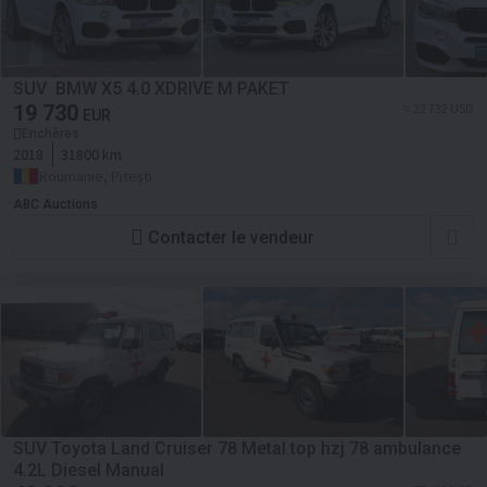
SUV BMW X5 4.0 XDRIVE M PAKET
19 730
≈ 22 732 USD
EUR
Enchères
2018
31800 km
Roumanie, Pitești
ABC Auctions
Contacter le vendeur
SUV Toyota Land Cruiser 78 Metal top hzj 78 ambulance
4.2L Diesel Manual