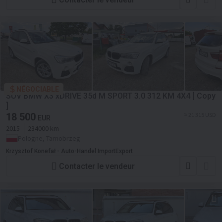
NÉGOCIABLE
SUV BMW X3 xDRIVE 35d M SPORT 3.0 312 KM 4X4 [ Copy
]
18 500
≈ 21 315 USD
EUR
2015
234000 km
Pologne, Tarnobrzeg
Krzysztof Konefał - Auto-Handel ImportExport
Contacter le vendeur