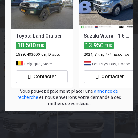
Toyota Land Cruiser
Suzuki Vitara - 1.6 AllGrip 4WD - EXPORT OUTSIDE EU - NEW/UNUSED - !!!NO COC!!! - 69.051
SUV Volkswagen T-Cross Life 1.5 TSI DSG*AHK*MATRIX
LED*ACC*SHZ*
10 500
13 950
EUR
EUR
21 846
≈ 25 170 USD
EUR
1999, 493000 km, Diesel
2024, 7 km, 4x4, Essence
Prix HT
2025
5 km
Belgique, Meer
Les Pays-Bas, Roosendaal
Allemagne, Blankenburg (Harz)
Contacter
Contacter
ASM Autoservice Meißner e.K.
Contacter le vendeur
Vous pouvez également placer une
annonce de
recherche
et nous enverrons votre demande à des
milliers de vendeurs.