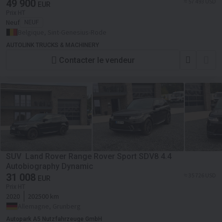
49 900
≈ 57 493 USD
EUR
Prix HT
Neuf
NEUF
Belgique, Sint-Genesius-Rode
AUTOLINK TRUCKS & MACHINERY
Contacter le vendeur
SUV Land Rover Range Rover Sport SDV8 4.4
Autobiography Dynamic
31 008
≈ 35 726 USD
EUR
Prix HT
2020
202500 km
Allemagne, Grunberg
Autopark A5 Nutzfahrzeuge GmbH