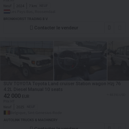
Prix HT
Neuf
2024
7 km
NEUF
Les Pays-Bas, Roosendaal
BRONKHORST TRADING B.V.
Contacter le vendeur
SUV TOYOTA Toyota Land cruiser Station wagon Hzj 76
4.2L Diesel Manual 10 seats
42 000
≈ 48 391 USD
EUR
Prix HT
Neuf
2025
NEUF
Belgique, Sint-Genesius-Rode
AUTOLINK TRUCKS & MACHINERY
Contacter le vendeur