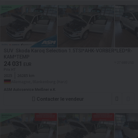
SUV Skoda Karoq Selection 1.5TSI*AHK-VORBER*LED*R-
KAM*TEMP
24 031
≈ 27 688 USD
EUR
Prix HT
2025
26285 km
Allemagne, Blankenburg (Harz)
ASM Autoservice Meißner e.K.
Contacter le vendeur