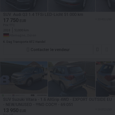
SUV Audi Q3 1.4 TFSi LED-Licht 51.000 km
17 750
≈ 20 451 USD
EUR
Prix TTC
2018
51000 km
Allemagne, Düren
K. Dag Transporte KFZ Handel
Contacter le vendeur
SUV Suzuki Vitara - 1.6 AllGrip 4WD - EXPORT OUTSIDE EU
- NEW/UNUSED - !!!NO COC!!! - 69.051
13 950
≈ 16 072 USD
EUR