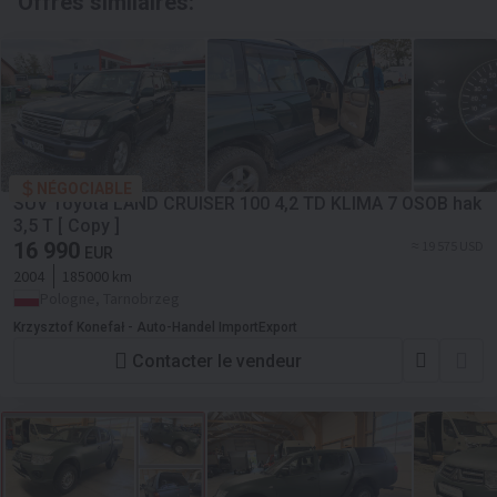
Offres similaires:
NÉGOCIABLE
SUV Toyota LAND CRUISER 100 4,2 TD KLIMA 7 OSOB hak
3,5 T [ Copy ]
16 990
≈ 19 575 USD
EUR
2004
185000 km
Pologne, Tarnobrzeg
Krzysztof Konefał - Auto-Handel ImportExport
Contacter le vendeur