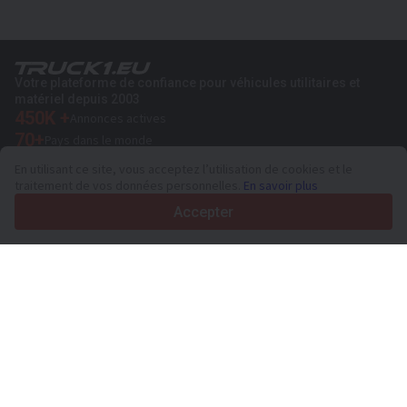
Votre plateforme de confiance pour véhicules utilitaires et
matériel depuis 2003
450K +
Annonces actives
70+
Pays dans le monde
36
Langues prises en charge
En utilisant ce site, vous acceptez l’utilisation de cookies et le
traitement de vos données personnelles.
En savoir plus
4.7/5
Trustpilot
Accepter
Aux vendeurs
Services de promotion
Tarifs aux services payants du site
Assistance
Aux acheteurs