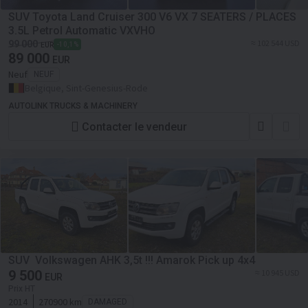
SUV Toyota Land Cruiser 300 V6 VX 7 SEATERS / PLACES
3.5L Petrol Automatic VXVHO
≈ 102 544 USD
99 000
-10,1%
EUR
89 000
EUR
Neuf
NEUF
Belgique, Sint-Genesius-Rode
AUTOLINK TRUCKS & MACHINERY
Contacter le vendeur
SUV Volkswagen AHK 3,5t !!! Amarok Pick up 4x4
9 500
≈ 10 945 USD
EUR
Prix HT
2014
270900 km
DAMAGED