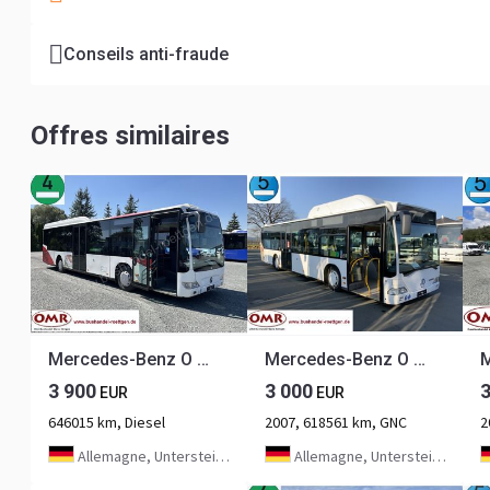
Conseils anti-fraude
Offres similaires
Mercedes-Benz O 530 Citaro LE
Mercedes-Benz O 530 Citaro CNG
3 900
3 000
EUR
EUR
646015 km, Diesel
2007, 618561 km, GNC
2
Allemagne, Untersteinach bei Kulmbach
Allemagne, Untersteinach bei Kulmbach