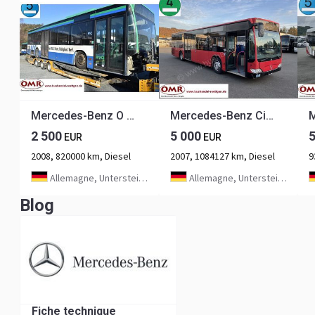
Mercedes-Benz O 530 Citaro
Mercedes-Benz Citaro O 530
2 500
5 000
EUR
EUR
2008, 820000 km, Diesel
2007, 1084127 km, Diesel
9
Allemagne, Untersteinach bei Kulmbach
Allemagne, Untersteinach bei Kulmbach
Blog
Fiche technique