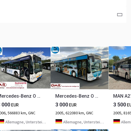
Mercedes-Benz O 530 Citaro CNG
Mercedes-Benz O 530 Citaro CNG
3 000
3 000
3 500
EUR
EUR
E
006, 566883 km, GNC
2005, 622080 km, GNC
2005, 816
Allemagne, Untersteinach bei Kulmbach
Allemagne, Untersteinach bei Kulmbach
Allem