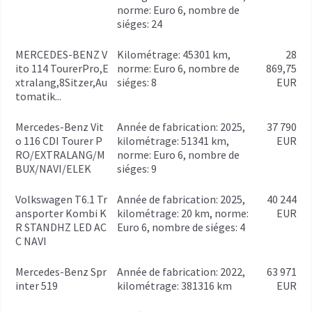
norme: Euro 6, nombre de
siéges: 24
MERCEDES-BENZ V
kilométrage: 45301 km,
28
ito 114 TourerPro,E
norme: Euro 6, nombre de
869,75
xtralang,8Sitzer,Au
siéges: 8
EUR
tomatik...
Mercedes-Benz Vit
année de fabrication: 2025,
37 790
o 116 CDI Tourer P
kilométrage: 51341 km,
EUR
RO/EXTRALANG/M
norme: Euro 6, nombre de
BUX/NAVI/ELEK
siéges: 9
Volkswagen T6.1 Tr
année de fabrication: 2025,
40 244
ansporter Kombi K
kilométrage: 20 km, norme:
EUR
R STANDHZ LED AC
Euro 6, nombre de siéges: 4
C NAVI
Mercedes-Benz Spr
année de fabrication: 2022,
63 971
inter 519
kilométrage: 381316 km
EUR