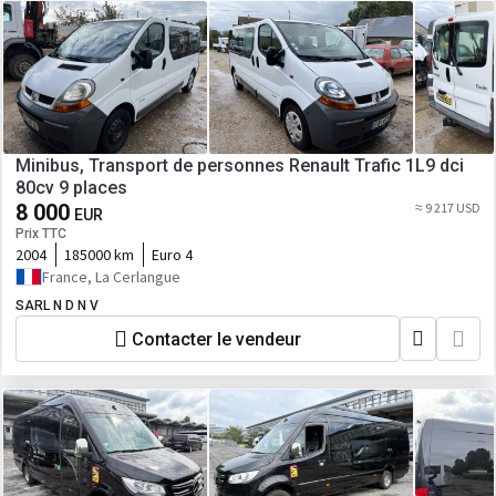
Minibus, Transport de personnes Renault Trafic 1L9 dci
80cv 9 places
8 000
≈ 9 217 USD
EUR
Prix TTC
2004
185000 km
Euro 4
France, La Cerlangue
SARL N D N V
Contacter le vendeur