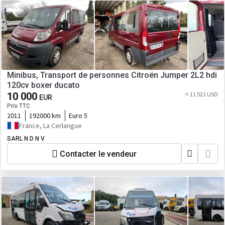
Minibus, Transport de personnes Citroën Jumper 2L2 hdi
120cv boxer ducato
10 000
≈ 11 521 USD
EUR
Prix TTC
2011
192000 km
Euro 5
France, La Cerlangue
SARL N D N V
Contacter le vendeur