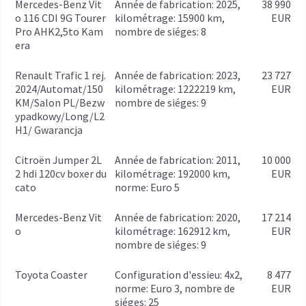
Mercedes-Benz Vit
année de fabrication: 2025,
38 990
o 116 CDI 9G Tourer
kilométrage: 15900 km,
EUR
Pro AHK2,5to Kam
nombre de siéges: 8
era
Renault Trafic 1 rej.
année de fabrication: 2023,
23 727
2024/Automat/150
kilométrage: 1222219 km,
EUR
KM/Salon PL/Bezw
nombre de siéges: 9
ypadkowy/Long/L2
H1/ Gwarancja
Citroën Jumper 2L
année de fabrication: 2011,
10 000
2 hdi 120cv boxer du
kilométrage: 192000 km,
EUR
cato
norme: Euro 5
Mercedes-Benz Vit
année de fabrication: 2020,
17 214
o
kilométrage: 162912 km,
EUR
nombre de siéges: 9
Toyota Coaster
configuration d'essieu: 4x2,
8 477
norme: Euro 3, nombre de
EUR
siéges: 25