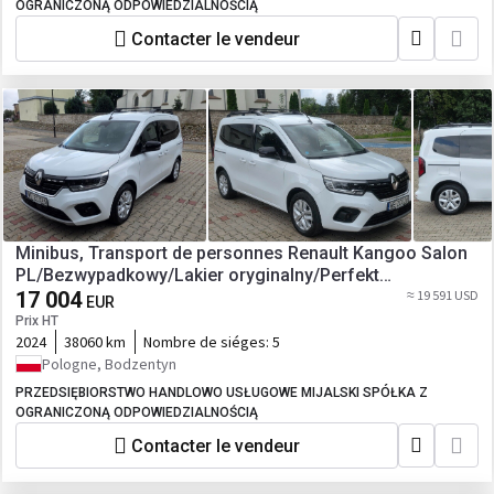
OGRANICZONĄ ODPOWIEDZIALNOŚCIĄ
Contacter le vendeur
Minibus, Transport de personnes Renault Kangoo Salon
PL/Bezwypadkowy/Lakier oryginalny/Perfekt
stan/Gwarancja
17 004
≈ 19 591 USD
EUR
Prix HT
2024
38060 km
Nombre de siéges:
5
Pologne, Bodzentyn
PRZEDSIĘBIORSTWO HANDLOWO USŁUGOWE MIJALSKI SPÓŁKA Z
OGRANICZONĄ ODPOWIEDZIALNOŚCIĄ
Contacter le vendeur