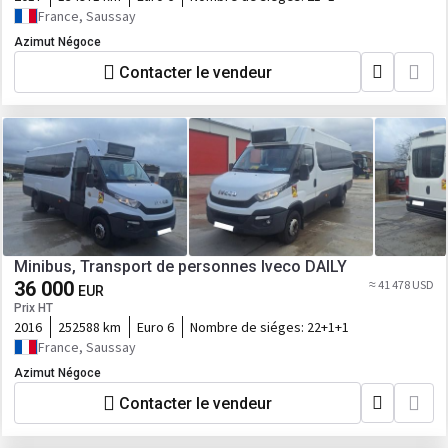
France, Saussay
Azimut Négoce
Contacter le vendeur
Minibus, Transport de personnes Iveco DAILY
36 000
≈ 41 478 USD
EUR
Prix HT
2016
252588 km
Euro 6
Nombre de siéges:
22+1+1
France, Saussay
Azimut Négoce
Contacter le vendeur