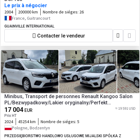
Le prix à négocier
2004
200000 km
Nombre de siéges:
26
France, Guitrancourt
GUAINVILLE INTERNATIONAL
Contacter le vendeur
Minibus, Transport de personnes Renault Kangoo Salon
PL/Bezwypadkowy/Lakier oryginalny/Perfekt
stan/Gwarancja
17 004
≈ 19 591 USD
EUR
Prix HT
2024
45254 km
Nombre de siéges:
5
Pologne, Bodzentyn
PRZEDSIĘBIORSTWO HANDLOWO USŁUGOWE MIJALSKI SPÓŁKA Z