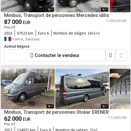
Minibus, Transport de personnes Mercedes idilis
87 000
≈ 100 239 USD
EUR
Prix HT
2023
67523 km
Euro 6
Nombre de siéges:
16+1+1
France, Saussay
Azimut Négoce
Contacter le vendeur
Minibus, Transport de personnes Otokar ERENER
62 000
≈ 71 435 USD
EUR
Prix HT
2017
134971 km
Euro 6
Nombre de siéges:
21+1