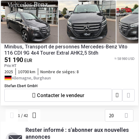
Minibus, Transport de personnes Mercedes-Benz Vito
116 CDI 9G 4x4 Tourer Extral AHK2,5 Stdh
51 190
≈ 58 980 USD
EUR
Prix HT
2025
10700 km
Nombre de siéges:
8
Allemagne, Burghaun
Stefan Ebert GmbH
Contacter le vendeur
20
1
/
42
Rester informé : s'abonner aux nouvelles
annonces