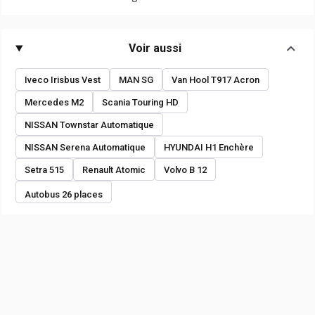
Voir aussi
Iveco Irisbus Vest
MAN SG
Van Hool T917 Acron
Mercedes M2
Scania Touring HD
NISSAN Townstar Automatique
NISSAN Serena Automatique
HYUNDAI H1 Enchère
Setra 515
Renault Atomic
Volvo B 12
Autobus 26 places