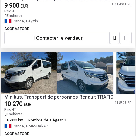
9 900
≈ 11 406 USD
EUR
Prix HT
Enchères
France, Feyzin
AGORASTORE
Contacter le vendeur
Minibus, Transport de personnes Renault TRAFIC
10 270
≈ 11 832 USD
EUR
Prix HT
Enchères
116000 km
Nombre de siéges:
9
France, Bouc-Bel-Air
AGORASTORE