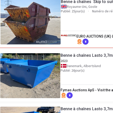
Benne à chaînes Skip to suit
Royaume-Uni, Goole
Publié: 25jour(s)
Numéro de ré
EURO AUCTIONS (UK) 
8
Benne à chaînes Lasto 3,7m
2023
Danemark, Albertslund
Publié: 26jour(s)
Fymas Auctions ApS - Visit the
8
Benne à chaînes Lasto 3,7m