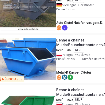
Neuf
2025
NEUF
Allemagne, Gersthofen
Publié: 1mois
Auto Gistel Nutzfahrzeuge e.K.
7
Benne à chaînes
Mulda/Bauschuttcontainer/
Neuf
2026
NEUF
Pologne, Wloclawek
Publié: 2mois
Numéro de réfé
Metal-K Kacper CHołuj
1
NÉGOCIABLE
Benne à chaînes
Mulda/Bauschuttcontainer/
Neuf
2026
NEUF
Pologne, Wloclawek