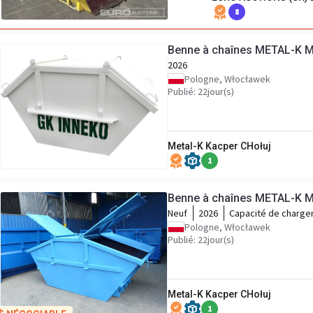
8
Benne à chaînes METAL-K Mu
2026
Pologne, Włocławek
Publié: 22jour(s)
Metal-K Kacper CHołuj
1
Benne à chaînes METAL-K M
Neuf
2026
Capacité de charg
Pologne, Włocławek
Publié: 22jour(s)
Metal-K Kacper CHołuj
1