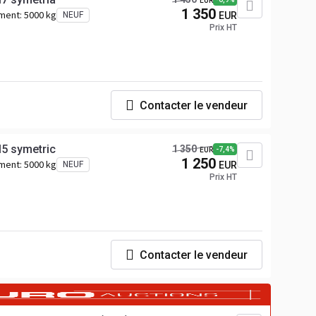
EUR
1 350
ement:
5000 kg
NEUF
EUR
Prix HT
Contacter le vendeur
5 symetric
1 350
-7,4%
EUR
1 250
ement:
5000 kg
NEUF
EUR
Prix HT
Contacter le vendeur