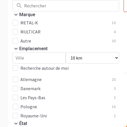
Marque
METAL-K
10
MULTICAR
4
Autre
30
Emplacement
Recherche autour de moi
Allemagne
20
Danemark
3
Les Pays-Bas
3
Pologne
16
Royaume-Uni
2
État