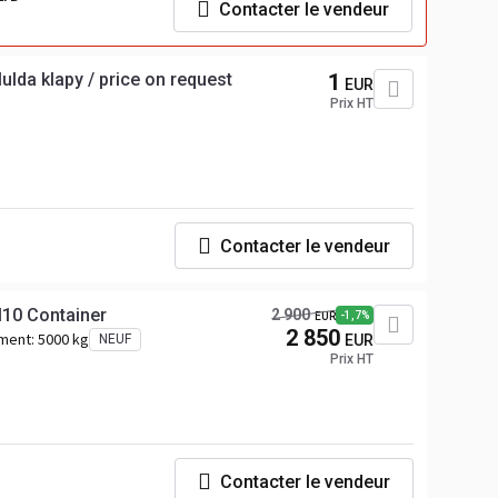
Contacter le vendeur
lda klapy / price on request
1
EUR
Prix HT
Contacter le vendeur
10 Container
2 900
-1,7%
EUR
2 850
ement:
5000 kg
NEUF
EUR
Prix HT
Contacter le vendeur