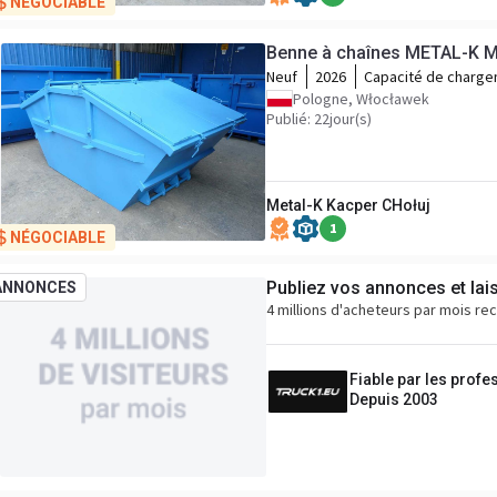
NÉGOCIABLE
Benne à chaînes METAL-K M
Neuf
2026
Capacité de charg
Pologne, Włocławek
Publié: 22jour(s)
Metal-K Kacper CHołuj
1
NÉGOCIABLE
Publiez vos annonces et lai
ANNONCES
4 millions d'acheteurs par mois re
Fiable par les profe
Depuis 2003