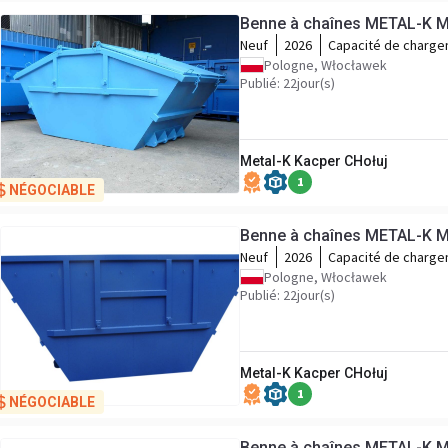
Benne à chaînes METAL-K M
Neuf
2026
Capacité de charg
Pologne, Włocławek
Publié: 22jour(s)
Metal-K Kacper CHołuj
1
NÉGOCIABLE
Benne à chaînes METAL-K 
Neuf
2026
Capacité de charg
Pologne, Włocławek
Publié: 22jour(s)
Metal-K Kacper CHołuj
1
NÉGOCIABLE
Benne à chaînes METAL-K M