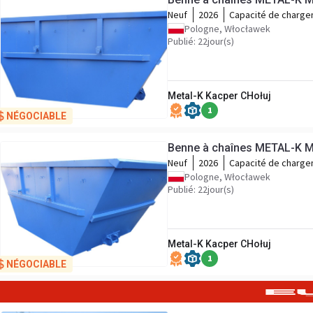
Neuf
2026
Capacité de charg
Pologne, Włocławek
Publié: 22jour(s)
Metal-K Kacper CHołuj
1
NÉGOCIABLE
Benne à chaînes METAL-K M
Neuf
2026
Capacité de charg
Pologne, Włocławek
Publié: 22jour(s)
Metal-K Kacper CHołuj
1
NÉGOCIABLE