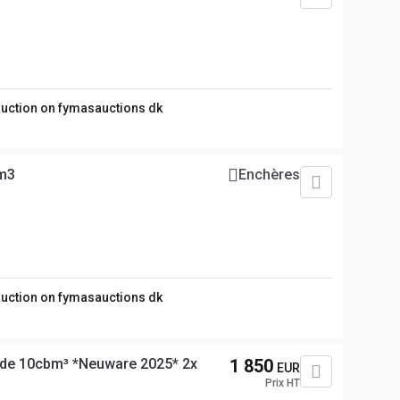
 auction on fymasauctions dk
5m3
Enchères
 auction on fymasauctions dk
de 10cbm³ *Neuware 2025* 2x
1 850
EUR
Prix HT