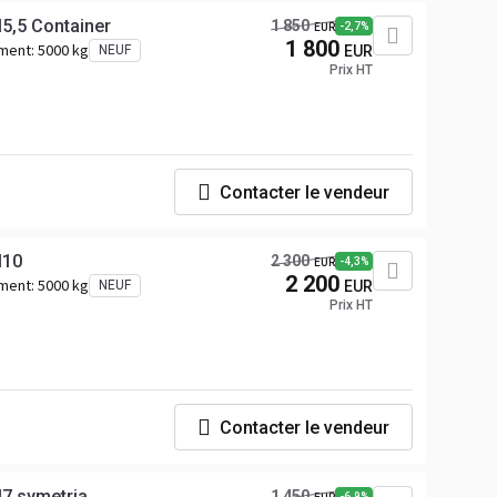
5,5 Container
1 850
-2,7%
EUR
1 800
ement:
5000 kg
NEUF
EUR
Prix HT
Contacter le vendeur
M10
2 300
-4,3%
EUR
2 200
ement:
5000 kg
NEUF
EUR
Prix HT
Contacter le vendeur
7 symetria
1 450
-6,9%