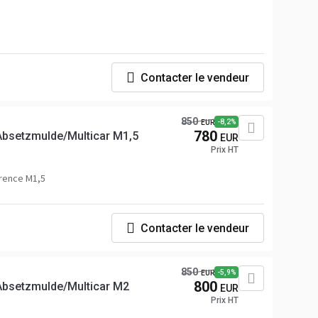
Contacter le vendeur
850
-8,2%
EUR
780
Absetzmulde/Multicar M1,5
EUR
Prix HT
rence M1,5
Contacter le vendeur
850
-5,9%
EUR
800
Absetzmulde/Multicar M2
EUR
Prix HT