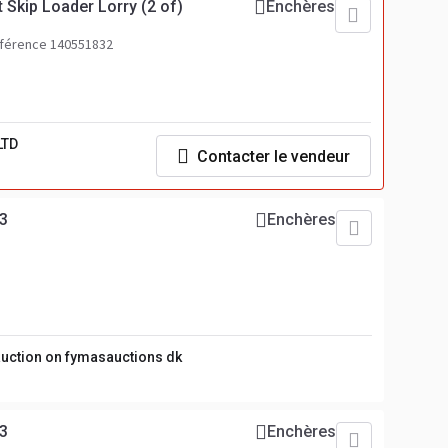
 Skip Loader Lorry (2 of)
Enchères
férence 140551832
LTD
Contacter le vendeur
3
Enchères
 auction on fymasauctions dk
3
Enchères