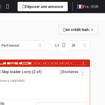
Déposer une annonce
Fra
| EUR
en crédit-bail
4
Pertinence
20
1
/
3
 Skip loader Lorry (2 of)
Enchères
érence 140554581
LTD