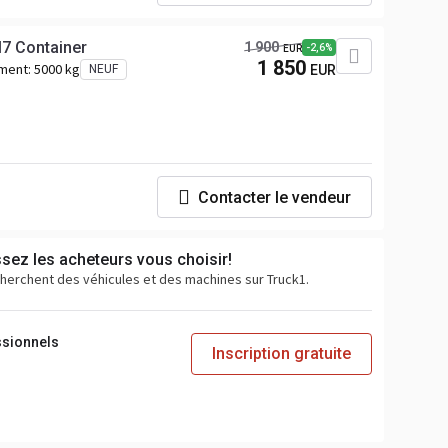
7 Container
1 900
-2,6%
EUR
1 850
ement:
5000 kg
NEUF
EUR
Contacter le vendeur
ssez les acheteurs vous choisir!
cherchent des véhicules et des machines sur Truck1.
ssionnels
Inscription gratuite