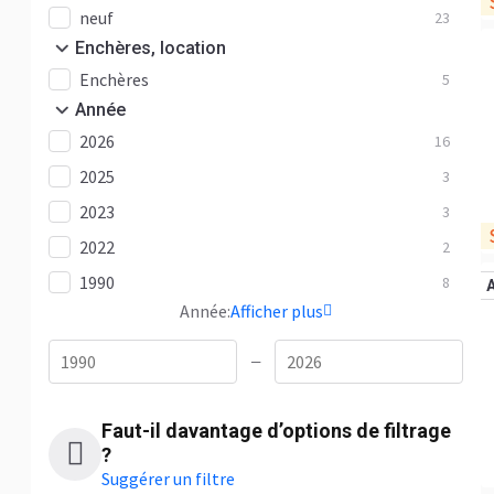
neuf
23
Enchères, location
Enchères
5
Année
2026
16
2025
3
2023
3
2022
2
1990
8
Année:
Afficher plus
—
Faut-il davantage d’options de filtrage
?
Suggérer un filtre