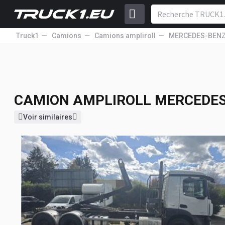
Truck1
Camions
Camions ampliroll
MERCEDES-BEN
CAMION AMPLIROLL
MERCEDES
44 900
EUR
Prix HT
CAMION AMPLIROLL
MERCEDES
Voir similaires