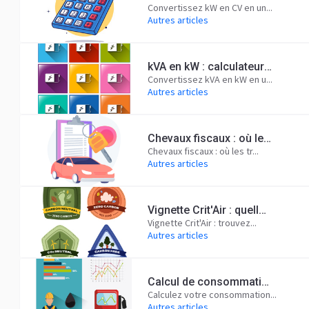
Convertissez kW en CV en un...
Autres articles
kVA en kW : calculateur gratuit, formule et tableau de conversion
Convertissez kVA en kW en u...
Autres articles
Chevaux fiscaux : où les trouver sur la carte grise, calcul et prix
Chevaux fiscaux : où les tr...
Autres articles
Vignette Crit'Air : quelle classe pour votre véhicule et où circuler
Vignette Crit'Air : trouvez...
Autres articles
Calcul de consommation et coût du carburant : prix au km et coût d'un trajet
Calculez votre consommation...
Autres articles