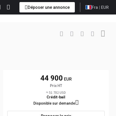
Déposer une annonce
Fra
| EUR
Contacter
+33 7743... Afficher
44 900
EUR
Prix HT
≈ 51 782 USD
Crédit-bail
Disponible sur demande