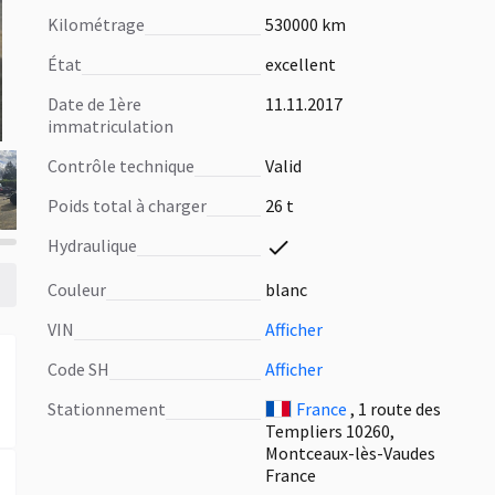
Kilométrage
530000 km
État
excellent
Date de 1ère
11.11.2017
immatriculation
Contrôle technique
Valid
Poids total à charger
26 t
Hydraulique
Сouleur
blanc
VIN
Afficher
Code SH
Afficher
Stationnement
France
, 1 route des
Templiers 10260,
Montceaux-lès-Vaudes
France