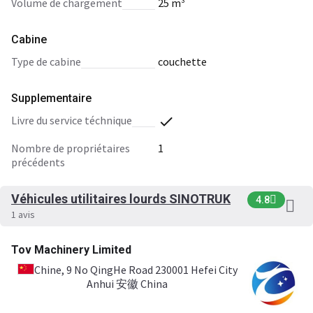
volume de chargement
25 m³
Cabine
type de cabine
couchette
Supplementaire
livre du service téchnique
nombre de propriétaires
1
précédents
Véhicules utilitaires lourds SINOTRUK
4.8
1 avis
Tov Machinery Limited
Chine
, 9 No QingHe Road 230001 Hefei City
Anhui 安徽 China