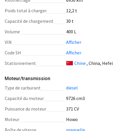
Kilométrage
6950 km
Poids total à charger
12,2 t
Capacité de chargement
30 t
Volume
400 L
VIN
Afficher
Code SH
Afficher
Stationnement
Chine
, China, Hefei
Moteur/transmission
type de carburant
diesel
capacité du moteur
9726 cm3
puissance du moteur
371 CV
moteur
Howo
boîte de vitesse
manuelle