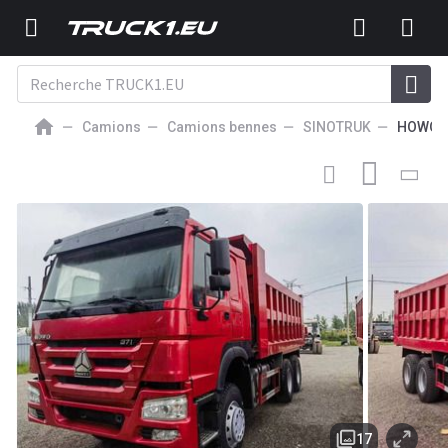
Camions
Camions bennes
SINOTRUK
HOWO
13 589
EUR
CAMION BENNE
Howo 371 6x4
17