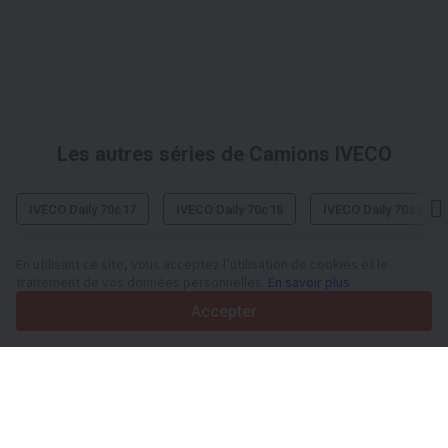
Les autres séries de Camions IVECO
IVECO Daily 70c17
IVECO Daily 70c18
IVECO Daily 70s18
En utilisant ce site, vous acceptez l’utilisation de cookies et le
traitement de vos données personnelles.
En savoir plus
Votre plateforme de confiance pour véhicules utilitaires et
Accepter
matériel depuis 2003
450K +
Annonces actives
70+
Pays dans le monde
36
Langues prises en charge
4.7/5
Trustpilot