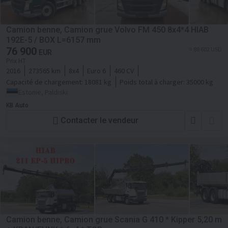
Camion benne, Camion grue Volvo FM 450 8x4*4 HIAB
192E-5 / BOX L=6157 mm
76 900
≈ 88 602 USD
EUR
Prix HT
2016
273565 km
8x4
Euro 6
460 CV
Capacité de chargement:
18081 kg
Poids total à charger:
35000 kg
Estonie, Paldiski
KB Auto
Contacter le vendeur
Camion benne, Camion grue Scania G 410 * Kipper 5,20 m