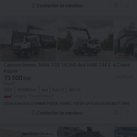
Contacter le vendeur
Camion benne MAN TGS 18.360 4x4 HIAB 144 E-4 Crane
Kipper
73 500
≈ 84 685 USD
EUR
Prix HT
2013
329000 km
4x4
Euro 5
360 CV
Pologne, Starachowice
STAR SAN DUO DOMINIK PATER, PAWEŁ PATER SPÓŁKA KOMANDYTOWA
Contacter le vendeur