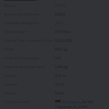
Marque
IVECO
Numéro de référence
12524
Année de fabrication
2019
Kilométrage
97374 km
Date de 1ère immatriculation
01.03.2019
Poids
8555 kg
Poids total à charger
14 t
Capacité de chargement
5445 kg
Largeur
2,55 m
Hauteur
3,3 m
Сouleur
blanc
Stationnement
Allemagne
, Auf der
Tappenau 15, 32469