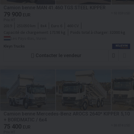
Camion benne MAN 41.460 TGS STEEL KIPPER
79 900
≈ 92 059 USD
EUR
Prix HT
2019
251050 km
8x4
Euro 6
460 CV
Capacité de chargement:
17198 kg
Poids total à charger:
32000 kg
Les Pays-Bas, Vuren
Kleyn Trucks
Contacter le vendeur
Camion benne Mercedes-Benz AROCS 2640* KIPPER 5,10
+ BORDMATIC / 6x4
75 400
≈ 86 874 USD
EUR
Prix HT