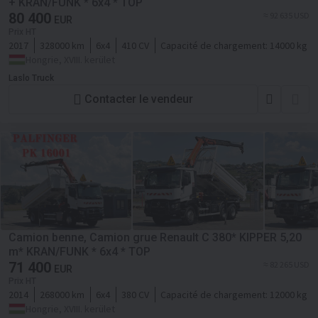
+ KRAN/FUNK * 6x4 * TOP
80 400
≈ 92 635 USD
EUR
Prix HT
2017
328000 km
6x4
410 CV
Capacité de chargement:
14000 kg
Hongrie, XVIII. kerület
Laslo Truck
Contacter le vendeur
Camion benne, Camion grue Renault C 380* KIPPER 5,20
m* KRAN/FUNK * 6x4 * TOP
71 400
≈ 82 265 USD
EUR
Prix HT
2014
268000 km
6x4
380 CV
Capacité de chargement:
12000 kg
Hongrie, XVIII. kerület