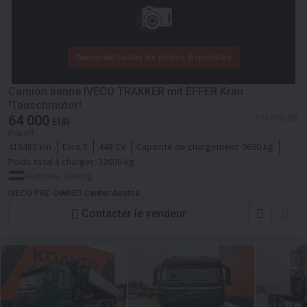
Demander toutes les photos disponibles
Camion benne IVECO TRAKKER mit EFFER Kran
!Tauschmotor!
64 000
≈ 73 739 USD
EUR
Prix HT
416483 km
Euro 5
448 CV
Capacité de chargement:
9690 kg
Poids total à charger:
32000 kg
Autriche, Liesing
IVECO PRE-OWNED Center Austria
Contacter le vendeur