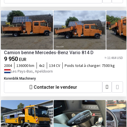
Camion benne Mercedes-Benz Vario 814 D
9 950
≈ 11 464 USD
EUR
2004
136000 km
4x2
134 CV
Poids total à charger:
7500 kg
Les Pays-Bas, Apeldoorn
Korenblik Machinery
Contacter le vendeur