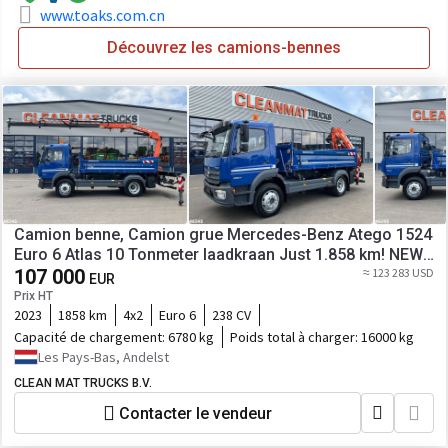
www.toaks.com.cn
Découvrez les camions-bennes
Camion benne, Camion grue Mercedes-Benz Atego 1524
Euro 6 Atlas 10 Tonmeter laadkraan Just 1.858 km! NEW
& UNUSED!
107 000
≈ 123 283 USD
EUR
Prix HT
2023
1858 km
4x2
Euro 6
238 CV
Capacité de chargement:
6780 kg
Poids total à charger:
16000 kg
Les Pays-Bas, Andelst
CLEAN MAT TRUCKS B.V.
Contacter le vendeur