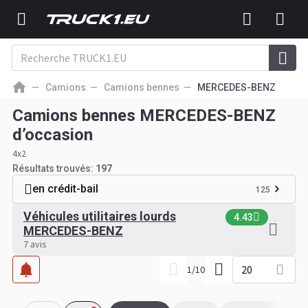
Camions
Camions bennes
MERCEDES-BENZ
Camions bennes MERCEDES-BENZ
d’occasion
4x2
Résultats trouvés:
197
en crédit-bail
125
Véhicules utilitaires lourds
4.43
MERCEDES-BENZ
7 avis
20
1
/
10