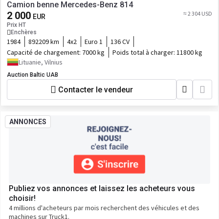
Camion benne Mercedes-Benz 814
2 000
≈ 2 304 USD
EUR
Prix HT
Enchères
1984
892209 km
4x2
Euro 1
136 CV
Capacité de chargement:
7000 kg
Poids total à charger:
11800 kg
Lituanie, Vilnius
Auction Baltic UAB
Contacter le vendeur
ANNONCES
Publiez vos annonces et laissez les acheteurs vous
choisir!
4 millions d'acheteurs par mois recherchent des véhicules et des
machines sur Truck1.