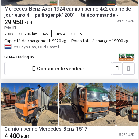
Mercedes-Benz Axor 1924 camion benne 4x2 cabine de
jour euro 4 + palfinger pk12001 + télécommande -
réduction de moyeu - suspension à lames complète -
29 950
≈ 34 507 USD
EUR
rockinger
Prix HT
2009
735786 km
4x2
Euro 4
238 CV
Capacité de chargement:
9020 kg
Poids total à charger:
19000 kg
Les Pays-Bas, Oud Gastel
GEMA Trading BV
Contacter le vendeur
Camion benne Mercedes-Benz 1517
4 400
≈ 5 069 USD
EUR