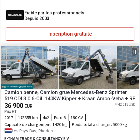
Fiable par les professionnels
Depuis 2003
Inscription gratuite
Camion benne, Camion grue Mercedes-Benz Sprinter
519 CDI 3.0 6-Cil. 140KW Kipper + Kraan Amco-Veba + RF
36 900
≈ 42 515 USD
EUR
Prix HT
2017
175355 km
4x2
Euro 6
190 CV
Capacité de chargement:
1420 kg
Poids total à charger:
5000 kg
Les Pays-Bas, Rheden
B-THAM TRADE & CONSULTANCY B.V.