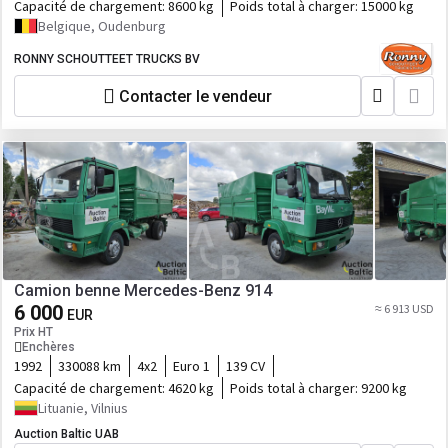
Capacité de chargement:
8600 kg
Poids total à charger:
15000 kg
Belgique, Oudenburg
RONNY SCHOUTTEET TRUCKS BV
Contacter le vendeur
Camion benne Mercedes-Benz 914
6 000
≈ 6 913 USD
EUR
Prix HT
Enchères
1992
330088 km
4x2
Euro 1
139 CV
Capacité de chargement:
4620 kg
Poids total à charger:
9200 kg
Lituanie, Vilnius
Auction Baltic UAB