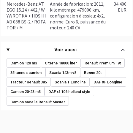
Mercedes-Benz AT
année de fabrication: 2011,
34 400
EGO 15.24 / 4X2 / W
kilométrage: 479000 km,
EUR
YWROTKA + HDS HI
configuration d'essieu: 4x2,
AB 088 BS-2 / ROTA
norme: Euro 6, puissance du
TOR / M
moteur: 240 CV
Voir aussi
Camion 120 m3
Citerne 18000 liter
Renault Premium 19t
35 tonnes camion
Scania 143m v8
Benne 20t
Tracteur Renault 385
Scania T Longline
DAF XF Longline
Camion 20-23 m3
DAF xf 106 holland style
Camion nacelle Renault Master