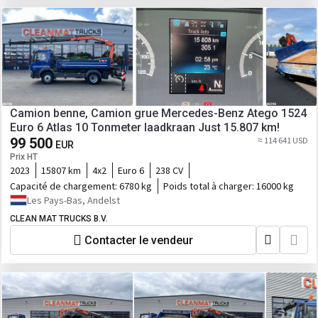
Camion benne, Camion grue Mercedes-Benz Atego 1524
Euro 6 Atlas 10 Tonmeter laadkraan Just 15.807 km!
99 500
≈ 114 641 USD
EUR
Prix HT
2023
15807 km
4x2
Euro 6
238 CV
Capacité de chargement:
6780 kg
Poids total à charger:
16000 kg
Les Pays-Bas, Andelst
CLEAN MAT TRUCKS B.V.
Contacter le vendeur