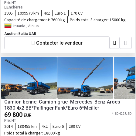
Prix HT
Enchères
1995
1099579 km
4x2
Euro 1
170 CV
Capacité de chargement:
7600 kg
Poids total à charger:
15000 kg
Lituanie, Vilnius
Auction Baltic UAB
Contacter le vendeur
Camion benne, Camion grue Mercedes-Benz Arocs
1830 4x2 BB*Palfinger Funk*Euro 6*Meiller
69 800
≈ 80 422 USD
EUR
Prix HT
2014
180455 km
4x2
Euro 6
299 CV
Poids total à charger:
18000 kg