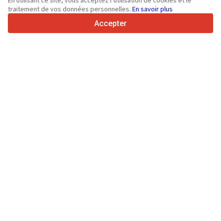
En utilisant ce site, vous acceptez l’utilisation de cookies et le
traitement de vos données personnelles.
En savoir plus
4.7/5
Trustpilot
Accepter
Aux vendeurs
Services de promotion
Tarifs aux services payants du site
Assistance
Aux acheteurs
Avis sur les marques
Spécifications et données techniques
Salons
Crédit-bail
Informations
À propos de Truck1