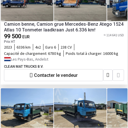
Camion benne, Camion grue Mercedes-Benz Atego 1524
Atlas 10 Tonmeter laadkraan Just 6.336 km!
99 500
≈ 114 641 USD
EUR
Prix HT
2023
6336 km
4x2
Euro 6
238 CV
Capacité de chargement:
6780 kg
Poids total à charger:
16000 kg
Les Pays-Bas, Andelst
CLEAN MAT TRUCKS B.V.
Contacter le vendeur