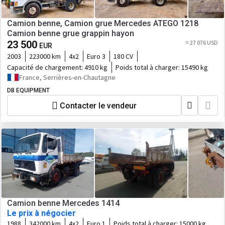
Camion benne, Camion grue Mercedes ATEGO 1218
Camion benne grue grappin hayon
23 500
≈ 27 076 USD
EUR
2003
223000 km
4x2
Euro 3
180 CV
Capacité de chargement:
4910 kg
Poids total à charger:
15490 kg
France, Serrières-en-Chautagne
DB EQUIPMENT
Contacter le vendeur
Camion benne Mercedes 1414
Le prix à négocier
1988
342000 km
4x2
Euro 1
Poids total à charger:
15000 kg