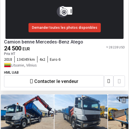
Demander toutes les photos disponibles
Camion benne Mercedes-Benz Atego
24 500
≈ 28 228 USD
EUR
Prix HT
2018
134349 km
4x2
Euro 6
Lituanie, Vilnius
HML UAB
Contacter le vendeur