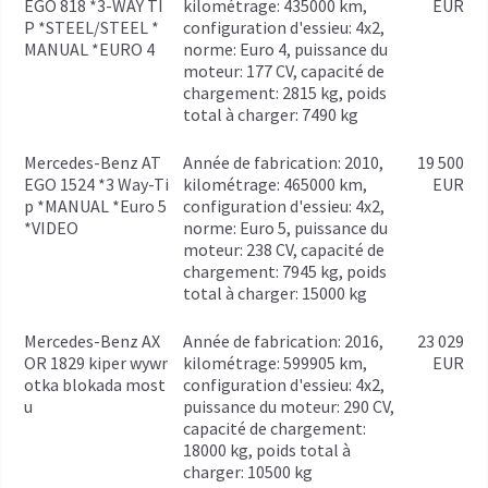
EGO 818 *3-WAY TI
kilométrage: 435000 km,
EUR
P *STEEL/STEEL *
configuration d'essieu: 4x2,
MANUAL *EURO 4
norme: Euro 4, puissance du
moteur: 177 CV, capacité de
chargement: 2815 kg, poids
total à charger: 7490 kg
Mercedes-Benz AT
année de fabrication: 2010,
19 500
EGO 1524 *3 Way-Ti
kilométrage: 465000 km,
EUR
p *MANUAL *Euro 5
configuration d'essieu: 4x2,
*VIDEO
norme: Euro 5, puissance du
moteur: 238 CV, capacité de
chargement: 7945 kg, poids
total à charger: 15000 kg
Mercedes-Benz AX
année de fabrication: 2016,
23 029
OR 1829 kiper wywr
kilométrage: 599905 km,
EUR
otka blokada most
configuration d'essieu: 4x2,
u
puissance du moteur: 290 CV,
capacité de chargement:
18000 kg, poids total à
charger: 10500 kg