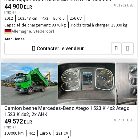
44 900
≈ 51 732 USD
EUR
Prix HT
2012
163548 km
4x2
Euro 5
256 CV
Capacité de chargement:
8370 kg
Poids total à charger:
18000 kg
Allemagne, Stederdorf
Auto Henze
Contacter le vendeur
Camion benne Mercedes-Benz Atego 1523 K 4x2 Atego
1523 K 4x2, 2x AHK
49 572
≈ 57 115 USD
EUR
Prix HT
108000 km
4x2
Euro 6
231 CV