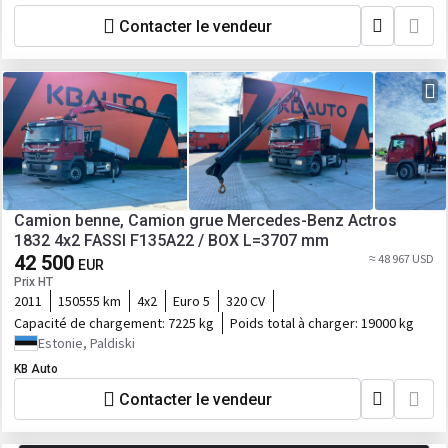
Contacter le vendeur
Camion benne, Camion grue Mercedes-Benz Actros
1832 4x2 FASSI F135A22 / BOX L=3707 mm
42 500
≈ 48 967 USD
EUR
Prix HT
2011
150555 km
4x2
Euro 5
320 CV
Capacité de chargement:
7225 kg
Poids total à charger:
19000 kg
Estonie, Paldiski
KB Auto
Contacter le vendeur