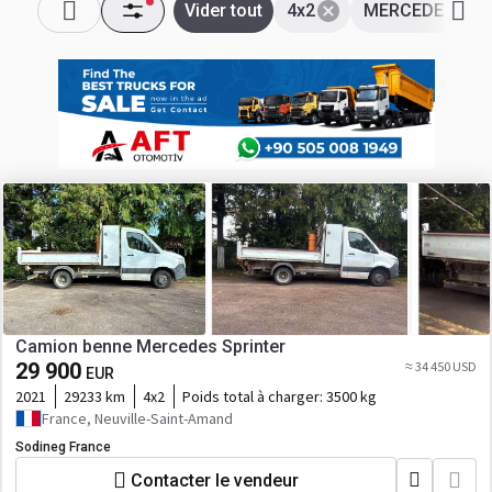
Vider tout
4x2
MERCEDES-BE
Camion benne Mercedes Sprinter
29 900
≈ 34 450 USD
EUR
2021
29233 km
4x2
Poids total à charger:
3500 kg
France, Neuville-Saint-Amand
Sodineg France
Contacter le vendeur