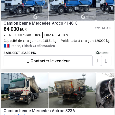
Camion benne Mercedes Arocs 4148 K
84 000
≈ 97 061 USD
EUR
2016
198875 km
8x4
Euro 6
480 CV
Capacité de chargement:
16131 kg
Poids total à charger:
120000 kg
France, Illkirch-Graffenstaden
SARL GEST LEASE ING.
Contacter le vendeur
Camion benne Mercedes Actros 3236