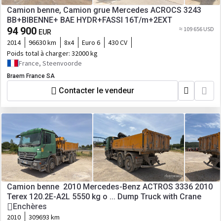
Camion benne, Camion grue Mercedes ACROCS 3243
BB+BIBENNE+ BAE HYDR+FASSI 16T/m+2EXT
94 900
≈ 109 656 USD
EUR
2014
96630 km
8x4
Euro 6
430 CV
Poids total à charger:
32000 kg
France, Steenvoorde
Braem France SA
Contacter le vendeur
Camion benne 2010 Mercedes-Benz ACTROS 3336 2010
Terex 120.2E-A2L 5550 kg o ... Dump Truck with Crane
Enchères
2010
309693 km