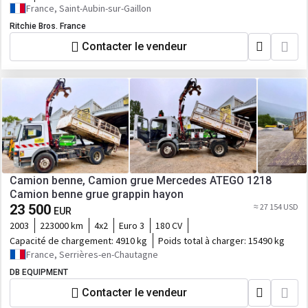
France, Saint-Aubin-sur-Gaillon
Ritchie Bros. France
Contacter le vendeur
Camion benne, Camion grue Mercedes ATEGO 1218
Camion benne grue grappin hayon
23 500
≈ 27 154 USD
EUR
2003
223000 km
4x2
Euro 3
180 CV
Capacité de chargement:
4910 kg
Poids total à charger:
15490 kg
France, Serrières-en-Chautagne
DB EQUIPMENT
Contacter le vendeur