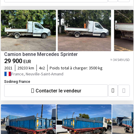
Camion benne Mercedes Sprinter
29 900
≈ 34 549 USD
EUR
2021
29233 km
4x2
Poids total à charger:
3500 kg
France, Neuville-Saint-Amand
Sodineg France
Contacter le vendeur