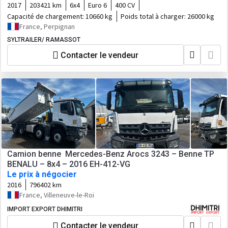
2017
203421 km
6x4
Euro 6
400 CV
Capacité de chargement:
10660 kg
Poids total à charger:
26000 kg
France, Perpignan
SYLTRAILER/ RAMASSOT
Contacter le vendeur
Camion benne Mercedes-Benz Arocs 3243 – Benne TP
BENALU – 8x4 – 2016 EH-412-VG
Le prix à négocier
2016
796402 km
France, Villeneuve-le-Roi
IMPORT EXPORT DHIMITRI
Contacter le vendeur