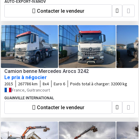
AUTO-EXPORT-IVANOV
Contacter le vendeur
Camion benne Mercedes Arocs 3242
Le prix à négocier
2015
267786 km
8x4
Euro 6
Poids total à charger:
32000 kg
France, Guitrancourt
GUAINVILLE INTERNATIONAL
Contacter le vendeur