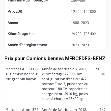
180–480
Puissance du moteur, CV
12 500–142 800
Prix, EUR
1988–2023
Année
29 233–796 402
Kilométrage km
2023–2023
Année d'enregistrement
Prix pour Camions bennes MERCEDES-BENZ
Mercedes ATEGO 12
année de fabrication: 2003,
23 500
18 Camion benne g
kilométrage: 223000 km,
EUR
rue grappin hayon
configuration d'essieu: 4x2,
norme: Euro 3, puissance du
moteur: 180 CV, capacité de
chargement: 4910 kg, poids
total à charger: 15490 kg
Mercedes Arocs 324
année de fabrication: 2018,
142