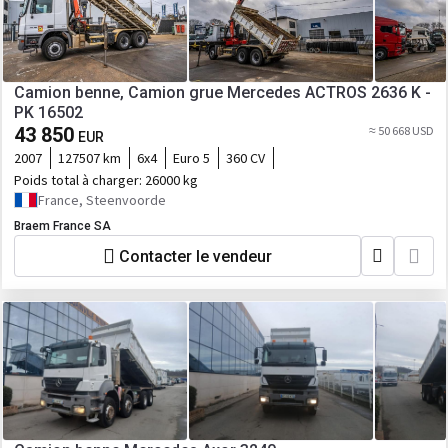
Camion benne, Camion grue Mercedes ACTROS 2636 K -
PK 16502
43 850
≈ 50 668 USD
EUR
2007
127507 km
6x4
Euro 5
360 CV
Poids total à charger:
26000 kg
France, Steenvoorde
Braem France SA
Contacter le vendeur