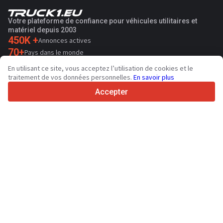
Votre plateforme de confiance pour véhicules utilitaires et
matériel depuis 2003
450K +
Annonces actives
70+
Pays dans le monde
36
Langues prises en charge
En utilisant ce site, vous acceptez l’utilisation de cookies et le
traitement de vos données personnelles.
En savoir plus
4.7/5
Trustpilot
Accepter
Aux vendeurs
Services de promotion
Tarifs aux services payants du site
Assistance
Aux acheteurs
Avis sur les marques
Spécifications et données techniques