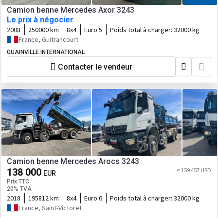
Camion benne Mercedes Axor 3243
Le prix à négocier
2008
250000 km
8x4
Euro 5
Poids total à charger:
32000 kg
France, Guitrancourt
GUAINVILLE INTERNATIONAL
Contacter le vendeur
Camion benne Mercedes Arocs 3243
138 000
≈ 159 457 USD
EUR
Prix TTC
20% TVA
2018
195812 km
8x4
Euro 6
Poids total à charger:
32000 kg
France, Saint-Victoret