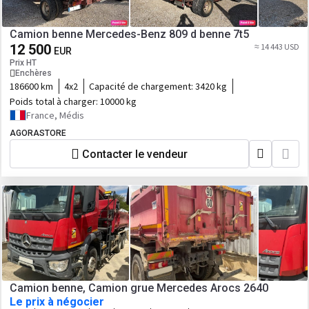
Camion benne Mercedes-Benz 809 d benne 7t5
12 500
≈ 14 443 USD
EUR
Prix HT
Enchères
186600 km
4x2
Capacité de chargement:
3420 kg
Poids total à charger:
10000 kg
France, Médis
AGORASTORE
Contacter le vendeur
Camion benne, Camion grue Mercedes Arocs 2640
Le prix à négocier