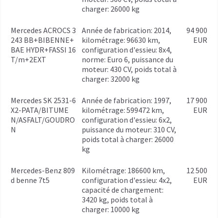
charger: 26000 kg
Mercedes ACROCS 3
année de fabrication: 2014,
94 900
243 BB+BIBENNE+
kilométrage: 96630 km,
EUR
BAE HYDR+FASSI 16
configuration d'essieu: 8x4,
T/m+2EXT
norme: Euro 6, puissance du
moteur: 430 CV, poids total à
charger: 32000 kg
Mercedes SK 2531-6
année de fabrication: 1997,
17 900
X2-PATA/BITUME
kilométrage: 599472 km,
EUR
N/ASFALT/GOUDRO
configuration d'essieu: 6x2,
N
puissance du moteur: 310 CV,
poids total à charger: 26000
kg
Mercedes-Benz 809
kilométrage: 186600 km,
12 500
d benne 7t5
configuration d'essieu: 4x2,
EUR
capacité de chargement:
3420 kg, poids total à
charger: 10000 kg