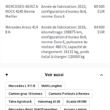
MERCEDES-BENZ A
année de fabrication: 2023,
89 000
ROCS 4245 Benne
configuration d'essieu: 8x4,
EUR
Meiller
norme: Euro 6
Mercedes Arocs 414
année de fabrication: 2016,
84 000
8 K
kilométrage: 198875 km,
EUR
configuration d'essieu: 8x4,
norme: Euro 6, puissance du
moteur: 480 CV, capacité de
chargement: 16131 kg, poids
total à charger: 120000 kg
Voir aussi
Mercedes L 911 B
MAN Longline
Camion grue 10 tonnes
Camions Porteurs à Rennes
Tatra Agrotruck
Hanomag Al 28
Scania V8 580
Mercedes-Benz 2644 Powerliner
4 roues camion