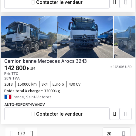
Contacter le vendeur
Camion benne Mercedes Arocs 3243
142 800
≈ 165 003 USD
EUR
Prix TTC
20% TVA
2018
150000 km
8x4
Euro 6
430 CV
Poids total à charger:
32000 kg
France, Saint-Victoret
AUTO-EXPORT-IVANOV
Contacter le vendeur
20
1
/
2