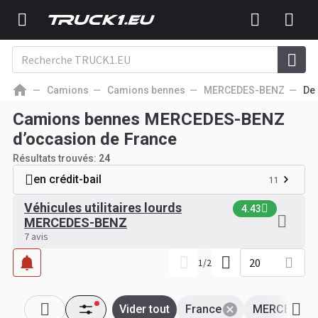
Camions
Camions bennes
MERCEDES-BENZ
De
Camions bennes MERCEDES-BENZ
d’occasion de France
Résultats trouvés:
24
en crédit-bail
11
Véhicules utilitaires lourds
4.43
MERCEDES-BENZ
7 avis
20
1
/
2
Vider tout
France
MERCEDES-