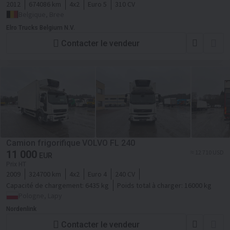
2012
674086 km
4x2
Euro 5
310 CV
Belgique, Bree
Elro Trucks Belgium N.V.
Contacter le vendeur
Camion frigorifique VOLVO FL 240
11 000
≈ 12 710 USD
EUR
Prix HT
2009
324700 km
4x2
Euro 4
240 CV
Capacité de chargement:
6435 kg
Poids total à charger:
16000 kg
Pologne, Lapy
Nordenlink
Contacter le vendeur