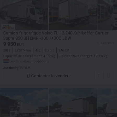
Camion frigorifique Volvo FL 12.240 Kuhlkoffer Carrier
Supra 850 BITEMP -30C /+30C LBW
9 950
≈ 11 497 USD
EUR
2013
373074 km
4x2
Euro 5
246 CV
Capacité de chargement:
4172 kg
Poids total à charger:
12000 kg
Les Pays-Bas, Hoofddorp
Autobedrijf Rif B.V.
Contacter le vendeur