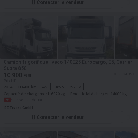
Contacter le vendeur
Camion frigorifique Iveco 140E25 Eurocargo, E5, Carrier
Supra 850
10 900
≈ 12 594 USD
EUR
Prix HT
2014
314400 km
4x2
Euro 5
252 CV
Capacité de chargement:
6020 kg
Poids total à charger:
14000 kg
Suisse, Landquart
IBE Trucks GmbH
Contacter le vendeur