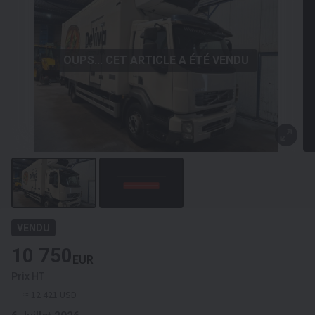
OUPS... CET ARTICLE A ÉTÉ VENDU
VENDU
10 750
EUR
Prix HT
≈ 12 421 USD