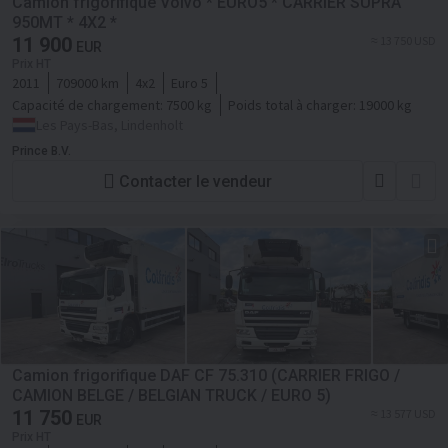
Camion frigorifique Volvo * EURO5 * CARRIER SUPRA
950MT * 4X2 *
11 900
≈ 13 750 USD
EUR
Prix HT
2011
709000 km
4x2
Euro 5
Capacité de chargement:
7500 kg
Poids total à charger:
19000 kg
Les Pays-Bas, Lindenholt
Prince B.V.
Contacter le vendeur
Camion frigorifique DAF CF 75.310 (CARRIER FRIGO /
CAMION BELGE / BELGIAN TRUCK / EURO 5)
11 750
≈ 13 577 USD
EUR
Prix HT