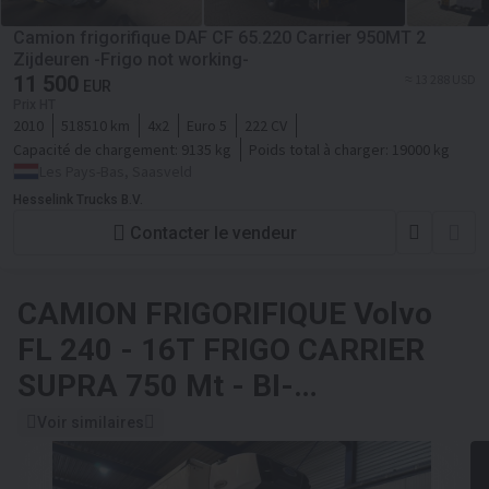
Camion frigorifique DAF CF 65.220 Carrier 950MT 2
Zijdeuren -Frigo not working-
11 500
≈ 13 288 USD
EUR
Prix HT
2010
518510 km
4x2
Euro 5
222 CV
Capacité de chargement:
9135 kg
Poids total à charger:
19000 kg
Les Pays-Bas, Saasveld
Hesselink Trucks B.V.
Contacter le vendeur
CAMION FRIGORIFIQUE
Volvo
FL 240 - 16T FRIGO CARRIER
SUPRA 750 Mt - BI-
TEMPERATURE - EURO 5 - A/C -
Voir similaires
BELGIAN TRUCK