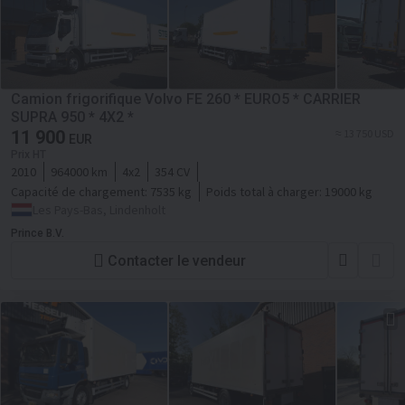
Camion frigorifique Volvo FE 260 * EURO5 * CARRIER
SUPRA 950 * 4X2 *
11 900
≈ 13 750 USD
EUR
Prix HT
2010
964000 km
4x2
354 CV
Capacité de chargement:
7535 kg
Poids total à charger:
19000 kg
Les Pays-Bas, Lindenholt
Prince B.V.
Contacter le vendeur