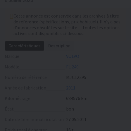
6 Juillet 2026
Cette annonce est conservée dans les archives à titre
de référence (spécifications, prix habituel). Il n’y a pas
d’annonces obsolètes sur le site — toutes les options
actives sont disponibles ci-dessous.
Caractéristiques
Description
Marque
VOLVO
Modèle
FL 240
Numéro de référence
MJC12295
Année de fabrication
2011
Kilométrage
684576 km
État
bon
Date de 1ère immatriculation
27.05.2011
Poids total à charger
16 t