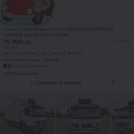
Camion frigorifique Iveco 160E25 FLEISH KOFFER
CARRIER SUPRA 750 222TKM
10 900
≈ 12 594 USD
EUR
Prix TTC
2013
222221 km
4x2
Euro 5
250 CV
Poids total à charger:
16000 kg
Belgique, Hoogstraten
ALPINA International
Contacter le vendeur