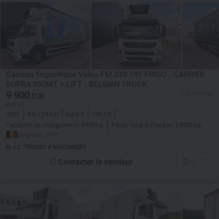
Camion frigorifique Volvo FM 330 19T FRIGO - CARRIER
SUPRA 950MT + LIFT - BELGIAN TRUCK
9 900
≈ 11 439 USD
EUR
Prix HT
2011
841724 km
Euro 5
330 CV
Capacité de chargement:
6970 kg
Poids total à charger:
19000 kg
Belgique, Pelt
M.J.C. TRUCKS & MACHINERY
Contacter le vendeur