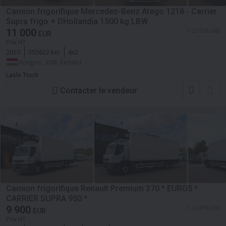
Camion frigorifique Mercedes-Benz Atego 1218 - Carrier
Supra frigo + DHollandia 1500 kg LBW
11 000
≈ 12 710 USD
EUR
Prix HT
2010
555622 km
4x2
Hongrie, XVIII. kerület
Laslo Truck
Contacter le vendeur
Camion frigorifique Renault Premium 370 * EURO5 *
CARRIER SUPRA 950 *
9 900
≈ 11 439 USD
EUR
Prix HT