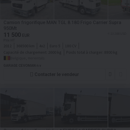
Camion frigorifique MAN TGL 8.180 Frigo Carrier Supra
950Mt
11 500
≈ 13 288 USD
EUR
Prix HT
2012
368500 km
4x2
Euro 5
180 CV
Capacité de chargement:
2600 kg
Poids total à charger:
8800 kg
Belgique, Herentals
GARAGE CEVOMAN n.v
Contacter le vendeur