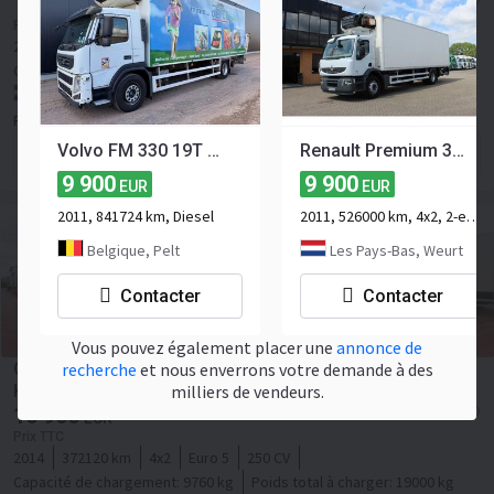
11 900
EUR
Prix HT
2010
527000 km
4x2
Euro 5
270 CV
Capacité de chargement:
6050 kg
Poids total à charger:
18000 kg
Les Pays-Bas, Lindenholt
Prince B.V.
Volvo FM 330 19T FRIGO - CARRIER SUPRA 950MT + LIFT - BELGIAN TRUCK
Renault Premium 370 * EURO5 * CARRIER SUPRA 950 *
Contacter le vendeur
9 900
9 900
EUR
EUR
2011, 841724 km, Diesel
2011, 526000 km, 4x2, 2-essieu
Belgique, Pelt
Les Pays-Bas, Weurt
Contacter
Contacter
Vous pouvez également placer une
annonce de
recherche
et nous enverrons votre demande à des
Camion frigorifique Iveco 190E28 EUROCARGO
milliers de vendeurs.
KUHLKOFFER CARRIER SUPRA 850
10 900
≈ 12 594 USD
EUR
Prix TTC
2014
372120 km
4x2
Euro 5
250 CV
Capacité de chargement:
9760 kg
Poids total à charger:
19000 kg