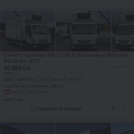
Camion frigorifique IVECO 100 E 18 Eurocargo Mit Supra
850 Mt Bis -30°C
10 850
≈ 12 537 USD
EUR
Prix HT
2009
209473 km
4x2
Euro 4
176 CV
Capacité de chargement:
3200 kg
Hongrie, XVIII. kerület
Laslo Truck
Contacter le vendeur