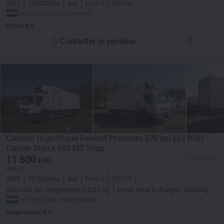
2011
526000 km
4x2
Euro 5
370 CV
Les Pays-Bas, Lindenholt
Prince B.V.
Contacter le vendeur
Camion frigorifique Renault Premium 370 dxi 6x2 RHD
Carrier Supra 950 MT frigo
11 500
≈ 13 288 USD
EUR
Prix HT
2009
517850 km
6x2
Euro 5
370 CV
Capacité de chargement:
13215 kg
Poids total à charger:
26000 kg
Les Pays-Bas, Hoogerheide
Dingemanse B.V.