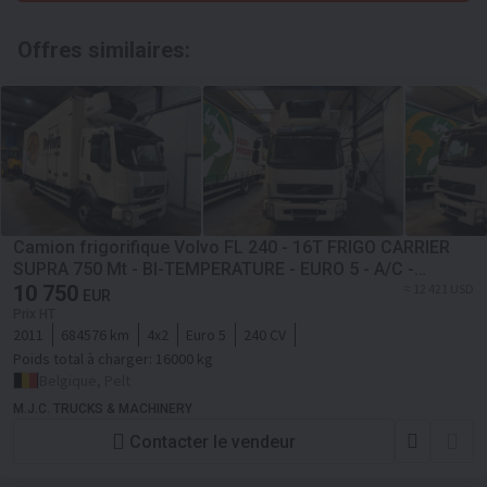
Offres similaires:
Camion frigorifique Volvo FL 240 - 16T FRIGO CARRIER
SUPRA 750 Mt - BI-TEMPERATURE - EURO 5 - A/C -
BELGIAN TRUCK
10 750
≈ 12 421 USD
EUR
Prix HT
2011
684576 km
4x2
Euro 5
240 CV
Poids total à charger:
16000 kg
Belgique, Pelt
M.J.C. TRUCKS & MACHINERY
Contacter le vendeur