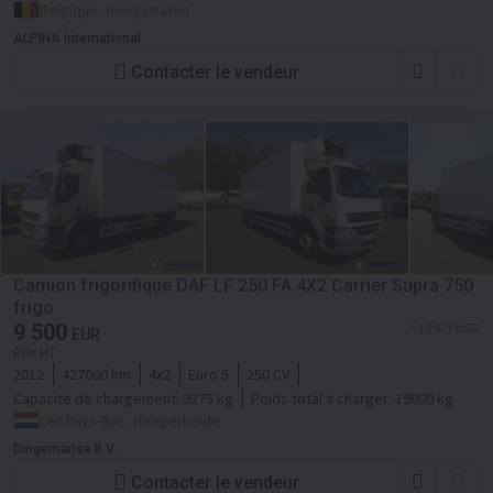
Belgique, Hoogstraten
ALPINA International
Contacter le vendeur
Camion frigorifique DAF LF 250 FA 4X2 Carrier Supra 750
frigo
9 500
≈ 10 977 USD
EUR
Prix HT
2012
427000 km
4x2
Euro 5
250 CV
Capacité de chargement:
9275 kg
Poids total à charger:
19000 kg
Les Pays-Bas, Hoogerheide
Dingemanse B.V.
Contacter le vendeur