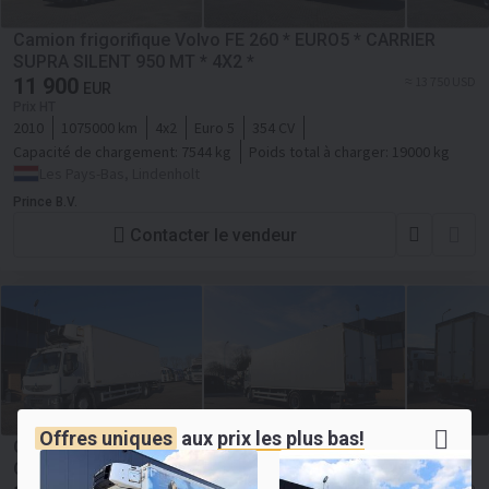
Camion frigorifique Volvo FE 260 * EURO5 * CARRIER
SUPRA SILENT 950 MT * 4X2 *
11 900
≈ 13 750 USD
EUR
Prix HT
2010
1075000 km
4x2
Euro 5
354 CV
Capacité de chargement:
7544 kg
Poids total à charger:
19000 kg
Les Pays-Bas, Lindenholt
Prince B.V.
Contacter le vendeur
Offres uniques
aux
prix les plus bas!
Camion frigorifique Renault Midlum 270 * EURO5 * 4X2 *
CARRIER SUPRA 950 MT *
≈ 13 750 USD