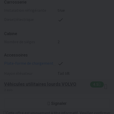
Carrosserie
instalation réfrigérante
true
diesel/électrique
Cabine
nombre de siéges
2
Accessoires
plate-forme de chargement
hayon élévateur
Tail lift
Véhicules utilitaires lourds VOLVO
4.5
2 avis
Signaler
Cette offre est uniquement à titre informatif. Veuillez confirmer