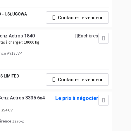
O - USŁUGOWA
Contacter le vendeur
enz Actros 1840
Enchères
tal à charger:
18000 kg
ence AY18JVP
S LIMITED
Contacter le vendeur
enz Actros 3335 6x4
Le prix à négocier
354 CV
érence 1276-2