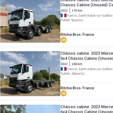
Chassis Cabine (Unused) C
2023
170 km
France, Saint-Aubin-sur-Gaillon
Publié: 8jour(s)
Ritchie Bros. France
14
Châssis cabine 2023 Merc
6x4 Chassis Cabine (Unuse
2023
166 km
France, Saint-Aubin-sur-Gaillon
Publié: 20jour(s)
Ritchie Bros. France
14
Châssis cabine 2023 Merc
6x4 Chassis Cabine (Unuse