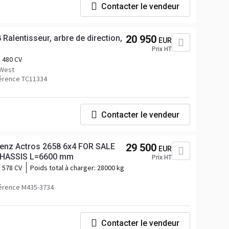
Contacter le vendeur
alentisseur, arbre de direction,
20 950
EUR
Prix HT
480 CV
-West
érence TC11334
Contacter le vendeur
enz Actros 2658 6x4 FOR SALE
29 500
EUR
CHASSIS L=6600 mm
Prix HT
578 CV
Poids total à charger:
28000 kg
érence M435-3734
Contacter le vendeur