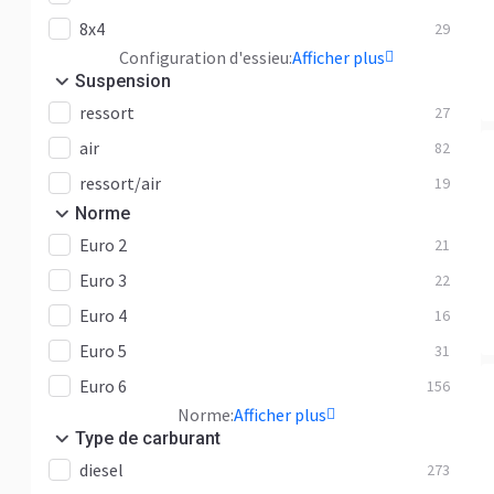
8x4
29
Configuration d'essieu:
Afficher plus
Suspension
ressort
27
air
82
ressort/air
19
Norme
Euro 2
21
Euro 3
22
Euro 4
16
Euro 5
31
Euro 6
156
Norme:
Afficher plus
Type de carburant
diesel
273