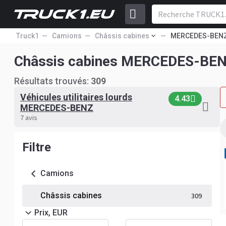
Truck1
Camions
Châssis cabines
MERCEDES-BEN
Châssis cabines MERCEDES-BEN
Résultats trouvés:
309
Véhicules utilitaires lourds
4.43
MERCEDES-BENZ
7 avis
Filtre
Camions
Châssis cabines
309
Prix, EUR