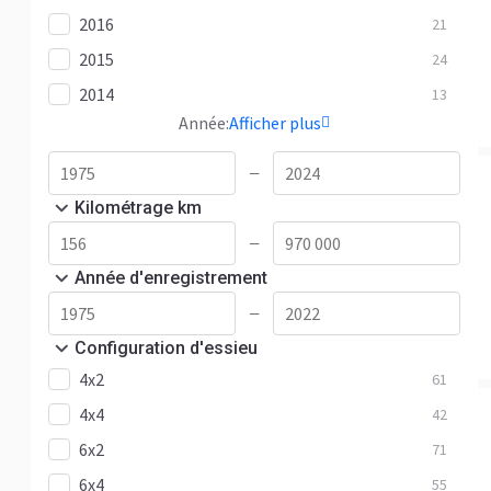
2016
21
2015
24
2014
13
Année:
Afficher plus
—
Kilométrage km
—
Année d'enregistrement
—
Configuration d'essieu
4x2
61
4x4
42
6x2
71
6x4
55