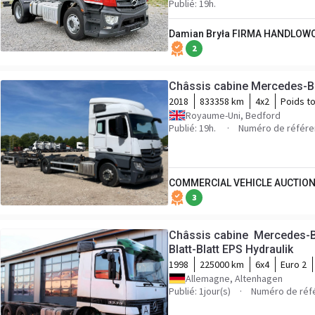
Publié: 19h.
Damian Bryła FIRMA HANDLOW
2
Châssis cabine Mercedes-B
2018
833358 km
4x2
Poids to
Royaume-Uni, Bedford
Publié: 19h.
Numéro de référ
COMMERCIAL VEHICLE AUCTION
3
Châssis cabine Mercedes-B
Blatt-Blatt EPS Hydraulik
1998
225000 km
6x4
Euro 2
Allemagne, Altenhagen
Publié: 1jour(s)
Numéro de réf