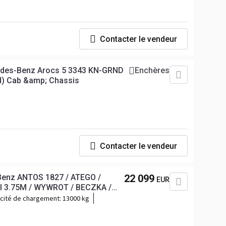
Contacter le vendeur
edes-Benz Arocs 5 3343 KN-GRND
Enchères
d) Cab &amp; Chassis
Contacter le vendeur
Benz ANTOS 1827 / ATEGO /
22 099
EUR
I 3.75M / WYWROT / BECZKA /
WIEC / SPROWADZONY /
cité de chargement:
13000 kg
TAN BDB