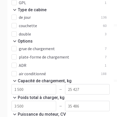
GPL
1
Type de cabine
de jour
136
couchette
60
double
3
Options
grue de chargement
7
plate-forme de chargement
7
ADR
1
air conditionné
188
Capacité de chargement, kg
—
Poids total à charger, kg
—
Puissance du moteur, CV