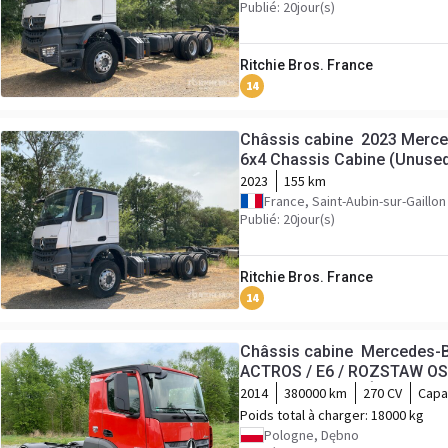
Publié: 20jour(s)
Ritchie Bros. France
14
Châssis cabine 2023 Merc
6x4 Chassis Cabine (Unuse
2023
155 km
France, Saint-Aubin-sur-Gaillon
Publié: 20jour(s)
Ritchie Bros. France
14
Châssis cabine Mercedes-
ACTROS / E6 / ROZSTAW OS
UTRZYMANIE DRÓG / HAKO
2014
380000 km
270 CV
Capa
PIERWSZY WŁAŚCICIEL / S
Poids total à charger:
18000 kg
Pologne, Dębno