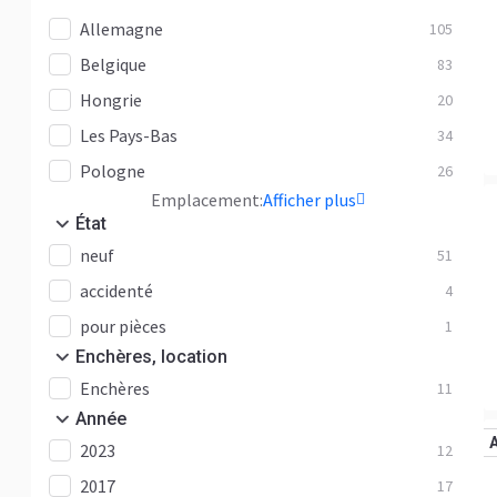
Allemagne
105
NG
4
Belgique
83
SK
19
Hongrie
20
Sprinter
17
Les Pays-Bas
34
Vario
1
Pologne
26
Autre
27
Emplacement:
Afficher plus
Zetros
3
État
neuf
51
accidenté
4
pour pièces
1
Enchères, location
Enchères
11
Année
2023
12
2017
17