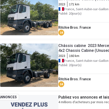
2023
171 km
France, Saint-Aubin-sur-Gaillon
Publié: 20jour(s)
Ritchie Bros. France
14
Châssis cabine 2023 Merc
4x2 Chassis Cabine (Unuse
2023
160 km
France, Saint-Aubin-sur-Gaillon
Publié: 20jour(s)
Ritchie Bros. France
14
Publiez vos annonces et lai
ANNONCES
4 millions d'acheteurs par mois re