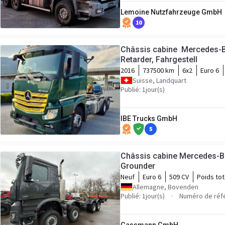
Lemoine Nutzfahrzeuge GmbH
10
Châssis cabine Mercedes-Be
Retarder, Fahrgestell
2016
737500 km
6x2
Euro 6
Suisse, Landquart
Publié: 1jour(s)
IBE Trucks GmbH
5
Châssis cabine Mercedes-B
Grounder
Neuf
Euro 6
509 CV
Poids tot
Allemagne, Bovenden
Publié: 1jour(s)
Numéro de réf