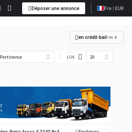
Déposer une annonce
Fra
| EUR
en crédit-bail
199
Pertinence
20
1
/
16
des-Benz Arocs 5 3240 8x4
Enchères