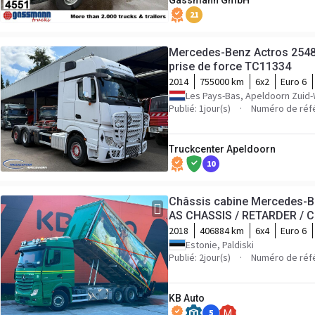
Gassmann GmbH
21
Mercedes-Benz Actros 2548 R
prise de force TC11334
2014
755000 km
6x2
Euro 6
Les Pays-Bas, Apeldoorn Zuid
Publié: 1jour(s)
Numéro de réf
Truckcenter Apeldoorn
10
Châssis cabine Mercedes-B
AS CHASSIS / RETARDER / 
2018
406884 km
6x4
Euro 6
Estonie, Paldiski
Publié: 2jour(s)
Numéro de réf
KB Auto
5
M