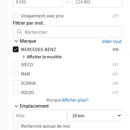
—
Uniquement avec prix
275
Filtrer par mot...
Marque
Vider tout
MERCEDES-BENZ
309
Afficher le modèle
IVECO
Actros
106
231
MAN
Antos
267
19
SCANIA
Arocs
145
59
VOLVO
Atego
133
41
Marque:
Afficher plus
Axor
6
Emplacement
Econic
2
LK
4
Recherche autour de moi
LP
1