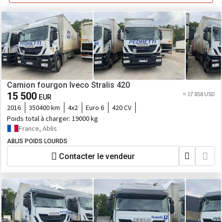
Camion fourgon Iveco Stralis 420
15 500
≈ 17 858 USD
EUR
2016
350400 km
4x2
Euro 6
420 CV
Poids total à charger:
19000 kg
France, Ablis
ABLIS POIDS LOURDS
Contacter le vendeur