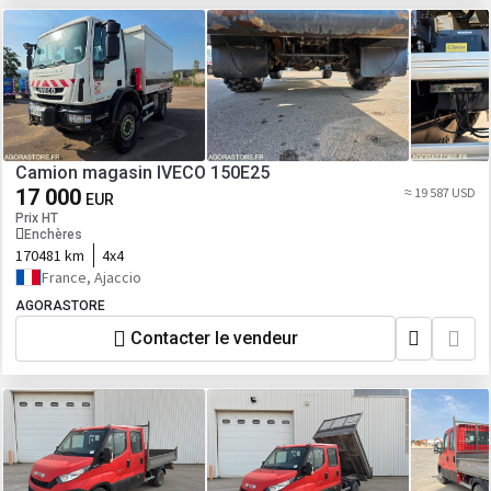
Camion magasin IVECO 150E25
17 000
≈ 19 587 USD
EUR
Prix HT
Enchères
170481 km
4x4
France, Ajaccio
AGORASTORE
Contacter le vendeur