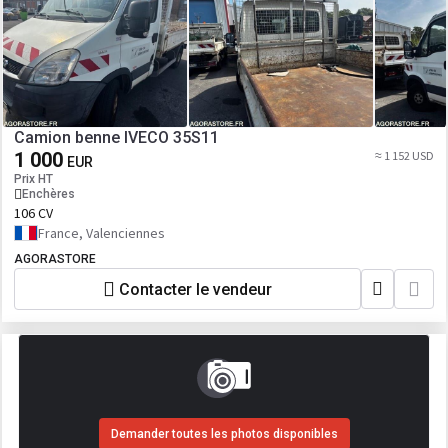
Camion benne IVECO 35S11
1 000
≈ 1 152 USD
EUR
Prix HT
Enchères
106 CV
France, Valenciennes
AGORASTORE
Contacter le vendeur
Demander toutes les photos disponibles