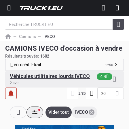
Camions
IVECO
CAMIONS IVECO d'occasion à vendre
Résultats trouvés:
1682
en crédit-bail
1256
Véhicules utilitaires lourds IVECO
4.4
2 avis
20
1
/
85
Vider tout
IVECO