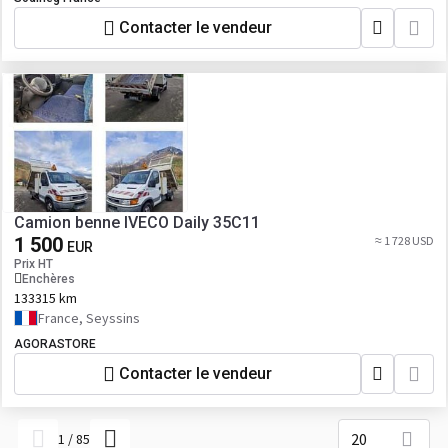
Contacter le vendeur
Camion benne IVECO Daily 35C11
1 500
≈ 1 728 USD
EUR
Prix HT
Enchères
133315 km
France, Seyssins
AGORASTORE
Contacter le vendeur
20
1
/
85