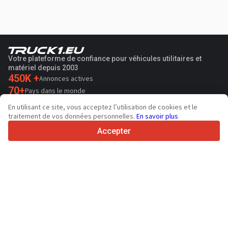
Votre plateforme de confiance pour véhicules utilitaires et
matériel depuis 2003
450K +
Annonces actives
70+
Pays dans le monde
36
Langues prises en charge
En utilisant ce site, vous acceptez l’utilisation de cookies et le
traitement de vos données personnelles.
En savoir plus
4.7/5
Trustpilot
Accepter
Aux vendeurs
Services de promotion
Tarifs aux services payants du site
Assistance
Aux acheteurs