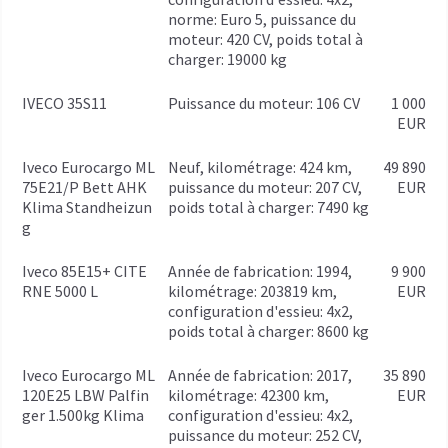
norme: Euro 5, puissance du
moteur: 420 CV, poids total à
charger: 19000 kg
IVECO 35S11
puissance du moteur: 106 CV
1 000
EUR
Iveco Eurocargo ML
Neuf, kilométrage: 424 km,
49 890
75E21/P Bett AHK
puissance du moteur: 207 CV,
EUR
Klima Standheizun
poids total à charger: 7490 kg
g
Iveco 85E15+ CITE
année de fabrication: 1994,
9 900
RNE 5000 L
kilométrage: 203819 km,
EUR
configuration d'essieu: 4x2,
poids total à charger: 8600 kg
Iveco Eurocargo ML
année de fabrication: 2017,
35 890
120E25 LBW Palfin
kilométrage: 42300 km,
EUR
ger 1.500kg Klima
configuration d'essieu: 4x2,
puissance du moteur: 252 CV,