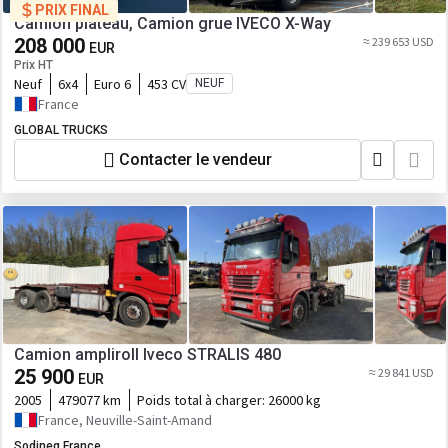
PRIX FINAL
Camion plateau, Camion grue IVECO X-Way
208 000
≈ 239 653 USD
EUR
Prix HT
Neuf
6x4
Euro 6
453 CV
NEUF
France
GLOBAL TRUCKS
Contacter le vendeur
Camion ampliroll Iveco STRALIS 480
25 900
≈ 29 841 USD
EUR
2005
479077 km
Poids total à charger:
26000 kg
France, Neuville-Saint-Amand
Sodineg France