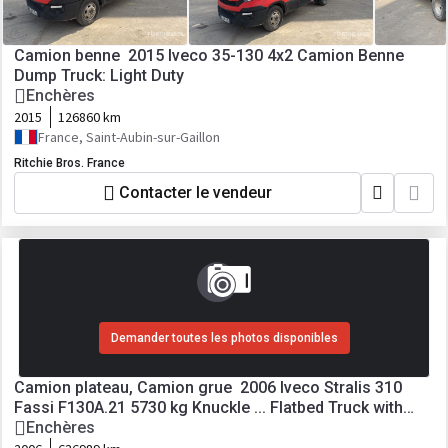
Camion benne 2015 Iveco 35-130 4x2 Camion Benne
Dump Truck: Light Duty
Enchères
2015
126860 km
France, Saint-Aubin-sur-Gaillon
Ritchie Bros. France
Contacter le vendeur
Demander toutes les photos disponibles
Camion plateau, Camion grue 2006 Iveco Stralis 310
Fassi F130A.21 5730 kg Knuckle ... Flatbed Truck with
Crane
Enchères