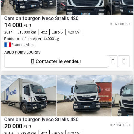
Camion fourgon Iveco Stralis 420
14 000
≈ 16 130 USD
EUR
2014
513000 km
4x2
Euro 5
420 CV
Poids total à charger:
44000 kg
France, Ablis
ABLIS POIDS LOURDS
Contacter le vendeur
Camion fourgon Iveco Stralis 420
20 000
≈ 23 043 USD
EUR
2019
360650 km
4x2
Euro 6
420 CV