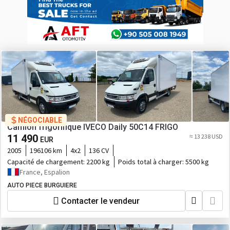
NÉGOCIABLE
Camion frigorifique IVECO Daily 50C14 FRIGO
11 490
≈ 13 238 USD
EUR
2005
196106 km
4x2
136 CV
Capacité de chargement:
2200 kg
Poids total à charger:
5500 kg
France, Espalion
AUTO PIECE BURGUIERE
Contacter le vendeur