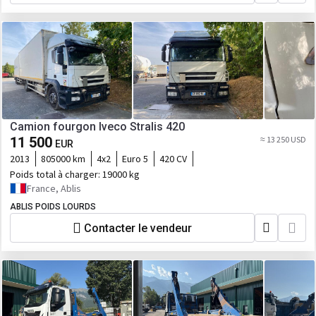
Camion fourgon Iveco Stralis 420
11 500
≈ 13 250 USD
EUR
2013
805000 km
4x2
Euro 5
420 CV
Poids total à charger:
19000 kg
France, Ablis
ABLIS POIDS LOURDS
Contacter le vendeur