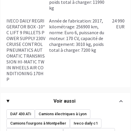
poids total à charger: 11990
kg
IVECO DAILY REGRI
année de fabrication: 2017,
24 990
GERATOR BOX -10*
kilométrage: 256900 km,
EUR
C LIFT 9 PALLETS P
norme: Euro 6, puissance du
OWER SUPPLY 230V
moteur: 170 CV, capacité de
CRUISE CONTROL
chargement: 3010 kg, poids
PNEUMATICS AUT
total à charger: 7200 kg
OMATIC TRANSMIS
SION HI-MATIC TW
IN WHEELS AIR CO
NDITIONING 170H
P
Voir aussi
DAF 430 ATi
Camions électriques à Lyon
Camions fourgons à Montpellier
Iveco daily c1