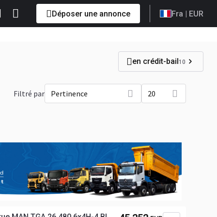
Déposer une annonce
Fra
| EUR
en crédit-bail
10
Filtré par
Pertinence
20
grue MAN TGA 26.480 6x4H-4 BL