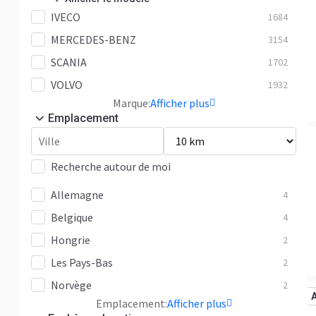
IVECO
F2000
1684
85
MERCEDES-BENZ
F90
3154
34
SCANIA
L2000
1702
28
VOLVO
M2000
1932
26
Marque:
Afficher plus
M90
8
Emplacement
TGA
324
TGA 18.310
11
Recherche autour de moi
TGA 18.320
3
Allemagne
4
TGA 18.350
6
Belgique
4
TGA 18.360
11
Hongrie
2
TGA 18.390
3
Les Pays-Bas
2
TGA 18.400
8
Norvège
2
TGA 18.410
2
Emplacement:
Afficher plus
TGA 18.430
7