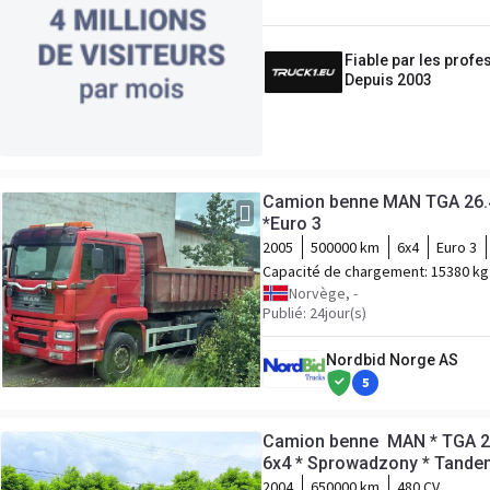
Fiable par les profe
Depuis 2003
Camion benne MAN TGA 26.4
*Euro 3
2005
500000 km
6x4
Euro 3
Capacité de chargement:
15380 kg
Norvège, -
Publié: 24jour(s)
Nordbid Norge AS
5
Camion benne MAN * TGA 26
6x4 * Sprowadzony * Tandem
2004
650000 km
480 CV