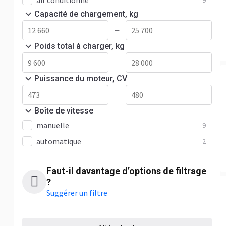
air conditionné
9
TGA 35.390
3
Capacité de chargement, kg
TGA 35.400
7
—
TGA 35.410
2
Poids total à charger, kg
TGA 35.430
5
—
TGA 35.440
14
Puissance du moteur, CV
TGA 35.480
6
—
TGA 41.430
4
Boîte de vitesse
manuelle
TGA 41.440
8
9
automatique
TGA 41.480
6
2
TGE
12
Faut-il davantage d’options de filtrage
TGL
402
?
TGM
392
Suggérer un filtre
TGS
1223
TGX
359