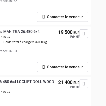
rence 36362
Contacter le vendeur
ts MAN TGA 26.480 6x4
19 500
EUR
480 CV
Prix HT
Poids total à charger:
26000 kg
rence 36363
Contacter le vendeur
6.480 6x4 LOGLIFT DOLL WOOD
21 400
EUR
Prix HT
480 CV