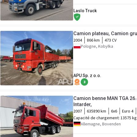
Laslo Truck
Camion plateau, Camion gr
2004
866 km
473 CV
Pologne, Kobyłka
APU Sp. z o.o.
3
Camion benne MAN TGA 26.4
Intarder,
2007
635890 km
6x6
Euro 4
Capacité de chargement:
13575 kg
Allemagne, Bovenden