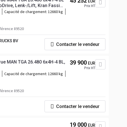
45 252
EUR
Drive, Lenk-/Lift, Kran Fassi
Prix HT
Capacité de chargement:
12660 kg
férence 89520
RUCKS BV
Contacter le vendeur
rue MAN TGA 26.480 6x4H-4 BL,
39 900
EUR
Prix HT
Capacité de chargement:
12660 kg
férence 89520
Contacter le vendeur
19 000
EUR