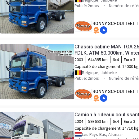
Belgique, Jabbeke
Publié: 2mois
Numéro de réfé
RONNY SCHOUTTEET T
6
Châssis cabine MAN TGA 26
FDLK, ATM 60.000km, Winter
2003
644395 km
6x4
Euro 3
Capacité de chargement:
14000 kg
Belgique, Jabbeke
Publié: 2mois
Numéro de réfé
RONNY SCHOUTTEET T
6
Camion à rideaux coulissan
2004
593653 km
6x4
Euro 3
Capacité de chargement:
14710 kg
Les Pays-Bas, Alkmaar