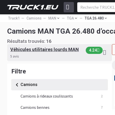
Truck1
Camions
MAN
TGA
TGA 26.480
Camions MAN TGA 26.480 d’occ
Résultats trouvés:
16
Véhicules utilitaires lourds MAN
4.24
5 avis
Filtre
Camions
Camions à rideaux coulissants
2
Camions bennes
7