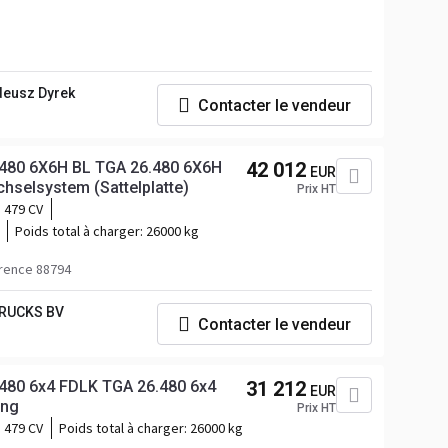
deusz Dyrek
Contacter le vendeur
480 6X6H BL TGA 26.480 6X6H
42 012
EUR
chselsystem (Sattelplatte)
Prix HT
479 CV
Poids total à charger:
26000 kg
rence 88794
RUCKS BV
Contacter le vendeur
80 6x4 FDLK TGA 26.480 6x4
31 212
EUR
ung
Prix HT
479 CV
Poids total à charger:
26000 kg