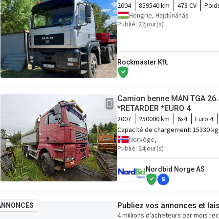
2004
859540 km
473 CV
Poids
Hongrie, Hajdúnánás
Publié: 22jour(s)
Rockmaster Kft.
Camion benne MAN TGA 26.
*RETARDER *EURO 4
2007
250000 km
6x4
Euro 4
Capacité de chargement:
15330 kg
Norvège, -
Publié: 24jour(s)
Nordbid Norge AS
5
Publiez vos annonces et lai
ANNONCES
4 millions d'acheteurs par mois re