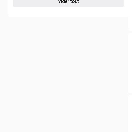
Vider tout
TGX XL
5
Autre
248