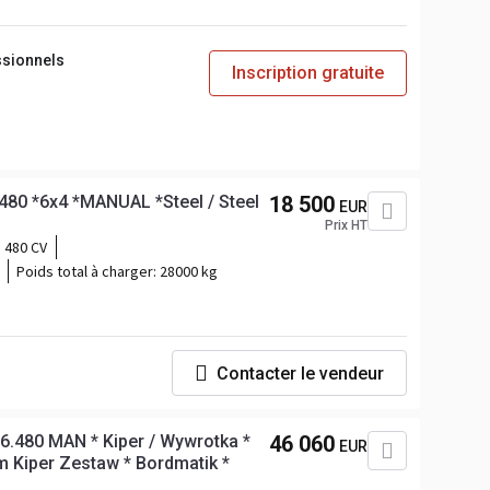
ssionnels
Inscription gratuite
80 *6x4 *MANUAL *Steel / Steel
18 500
EUR
Prix HT
480 CV
Poids total à charger:
28000 kg
Contacter le vendeur
.480 MAN * Kiper / Wywrotka *
46 060
EUR
 Kiper Zestaw * Bordmatik *