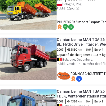
Pologne, Rogi
Publié: 26jour(s)
PHU "DYREK" Import Eksport Ta
1
Camion benne MAN TGA 26.
BL, HydroDrive, Intarder, We
2007
635890 km
6x6
Euro 4
Capacité de chargement:
13575 kg
Belgique, Oudenburg
Publié: 2mois
Numéro de réfé
RONNY SCHOUTTEET T
6
Camion benne MAN TGA 26.4
FDLK, Winterdienstausstatt
2003
644395 km
6x4
Euro 3