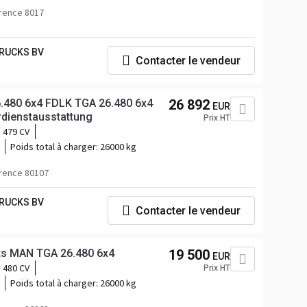
rence 8017
RUCKS BV
Contacter le vendeur
.480 6x4 FDLK TGA 26.480 6x4
26 892
EUR
dienstausstattung
Prix HT
479 CV
Poids total à charger:
26000 kg
rence 80107
RUCKS BV
Contacter le vendeur
ts MAN TGA 26.480 6x4
19 500
EUR
480 CV
Prix HT
Poids total à charger:
26000 kg