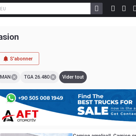
asion
S'abonner
MAN
TGA 26.480
Vider tout
Camion ampliroll, Camion 