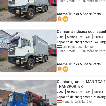
Publié: 2mois
Numéro de réfé
Anema Trucks & Spare Parts
20
Camion à rideaux coulissan
2004
593653 km
6x4
Euro 3
Capacité de chargement:
14710 kg
Les Pays-Bas, Alkmaar
Publié: 2mois
Numéro de réfé
Anema Trucks & Spare Parts
20
Camion grumier MAN TGA 2
TRANSPORTER
2007
656031 km
6x4
Euro 5
Capacité de chargement:
25700 kg
Hongrie, XVIII. kerület