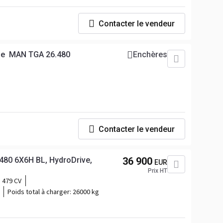
Contacter le vendeur
ue MAN TGA 26.480
Enchères
Contacter le vendeur
80 6X6H BL, HydroDrive,
36 900
EUR
Prix HT
479 CV
Poids total à charger:
26000 kg