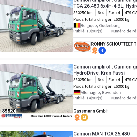
TGA 26.480 6x4H-4 BL, Hydro
F130, Funk
380250 km
6x4
Euro 4
479 CV
Poids total à charger:
26000 kg
Belgique, Oudenburg
Publié: 13jour(s)
Numéro de ré
RONNY SCHOUTTEET T
6
Camion ampliroll, Camion g
HydroDrive, Kran Fassi
380250 km
6x4
Euro 4
479 CV
Poids total à charger:
26000 kg
Allemagne, Bovenden
Publié: 14jour(s)
Numéro de ré
Gassmann GmbH
21
Camion MAN TGA 26.480