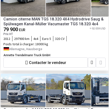
Camion citerne MAN TGS 18.320 4X4 Hydrodrive Saug &
Spülwagen Kanal-Müller Vacumaster TGS 18.320 4x4
79 900
≈ 92 059 USD
EUR
Prix HT
2012
297900 km
4x4
Euro 5
320 CV
Poids total à charger:
18000 kg
Allemagne, Hausberge
Annette Trendelmann Truck GmbH
Contacter le vendeur