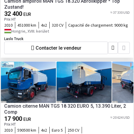
Camion ampliroll MAN TGS 18.320 Abrollkipper * Top
Zustand!
32 400
≈ 37 330 USD
EUR
Prix HT
2010
451000 km
4x2
320 CV
Capacité de chargement:
9000 kg
Hongrie, XVIII. kerület
Laslo Truck
Contacter le vendeur
Camion citerne MAN TGS 18 320 EURO 5, 13.390 Liter, 2
Comp
17 900
≈ 20 624 USD
EUR
Prix HT
2010
590500 km
4x2
Euro 5
250 CV