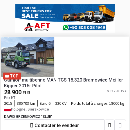
TOP
Camion multibenne MAN TGS 18.320 Bramowiec Meiller
Kipper 2015r Pilot
28 900
≈ 33 298 USD
EUR
Prix HT
2015
395703 km
Euro 6
320 CV
Poids total à charger:
18000 kg
Pologne, Sierakowice
DAWID GRZENKOWICZ "SLUE"
Contacter le vendeur