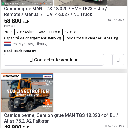
Camion grue MAN TGS 18.320 / HMF 1823 + Jib /
Remote / Manual / TUV: 4-2027 / NL Truck
58 800
≈ 67 748 USD
EUR
Prix HT
2017
203546 km
4x2
Euro 6
320 CV
Capacité de chargement:
8405 kg
Poids total à charger:
20500 kg
Les Pays-Bas, Tilburg
Used Truck Point BV
Contacter le vendeur
Camion benne, Camion grue MAN TGS 18.320 4x4 BL /
Atlas 75.2-A2 Faltkran
49 800
≈ 57 378 USD