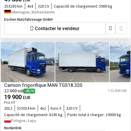
EUR
253180 km
4x4
320 CV
Capacité de chargement:
5900 kg
Allemagne, Barkendamm
Eschen Nutzfahrzeuge GmbH
Contacter le vendeur
Camion frigorifique MAN TGS18.320
≈ 22 928 USD
27 900
-28,7%
EUR
19 900
EUR
Prix HT
2012
515014 km
4x2
Euro 5
320 CV
Capacité de chargement:
8245 kg
Poids total à charger:
19000 kg
Pologne, Łapy
Nordenlink