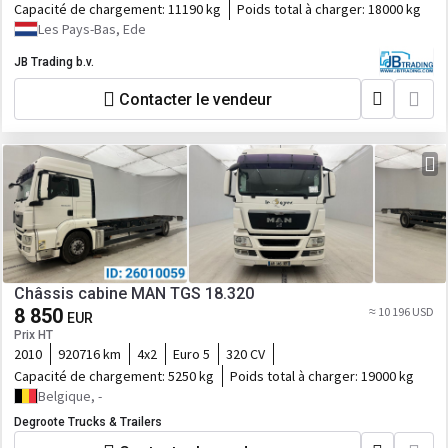
Capacité de chargement:
11190 kg
Poids total à charger:
18000 kg
Les Pays-Bas, Ede
JB Trading b.v.
Contacter le vendeur
Châssis cabine MAN TGS 18.320
8 850
≈ 10 196 USD
EUR
Prix HT
2010
920716 km
4x2
Euro 5
320 CV
Capacité de chargement:
5250 kg
Poids total à charger:
19000 kg
Belgique, -
Degroote Trucks & Trailers