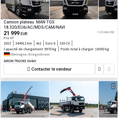
Camion plateau MAN TGS
18.320/EU6/AC/MDS/CAM/NAVI
21 999
≈ 25 346 USD
EUR
Prix HT
2015
344912 km
4x2
Euro 6
320 CV
Capacité de chargement:
9970 kg
Poids total à charger:
18000 kg
Allemagne, Kriegenbrunn
ARION TRUCKS GmbH
Contacter le vendeur