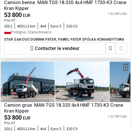
Camion benne MAN TGS 18.320 4x4 HMF 1730-K3 Crane
Kran Kipper
53 800
≈ 61 987 USD
EUR
Prix HT
2012
403112 km
4x4
Euro 5
320 CV
Pologne, Starachowice
STAR SAN DUO DOMINIK PATER, PAWEŁ PATER SPÓŁKA KOMANDYTOWA
Contacter le vendeur
Camion grue MAN TGS 18.320 4x4 HMF 1730-K3 Crane
Kran Kipper
53 800
≈ 61 987 USD
EUR
Prix HT
2012
403112 km
4x4
Euro 5
320 CV