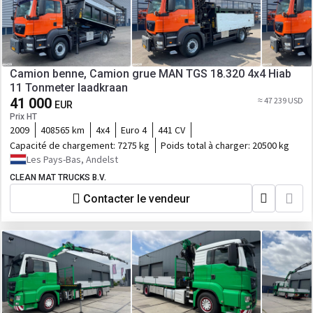
Camion benne, Camion grue MAN TGS 18.320 4x4 Hiab
11 Tonmeter laadkraan
41 000
≈ 47 239 USD
EUR
Prix HT
2009
408565 km
4x4
Euro 4
441 CV
Capacité de chargement:
7275 kg
Poids total à charger:
20500 kg
Les Pays-Bas, Andelst
CLEAN MAT TRUCKS B.V.
Contacter le vendeur