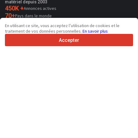
matériel depuis 2003
450K +
Annonces actives
70+
Pays dans le monde
36
Langues prises en charge
En utilisant ce site, vous acceptez l’utilisation de cookies et le
traitement de vos données personnelles.
En savoir plus
4.7/5
Trustpilot
Accepter
Aux vendeurs
Services de promotion
Tarifs aux services payants du site
Assistance
Aux acheteurs
Avis sur les marques
Spécifications et données techniques
Salons