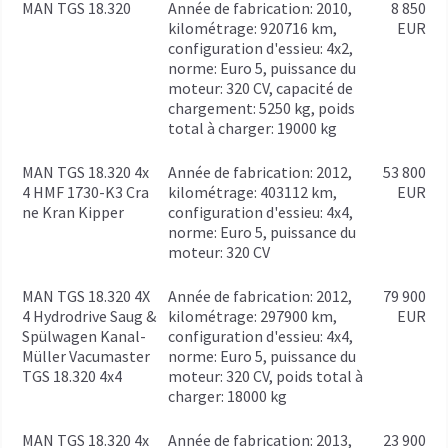
MAN TGS 18.320
année de fabrication: 2010,
8 850
kilométrage: 920716 km,
EUR
configuration d'essieu: 4x2,
norme: Euro 5, puissance du
moteur: 320 CV, capacité de
chargement: 5250 kg, poids
total à charger: 19000 kg
MAN TGS 18.320 4x
année de fabrication: 2012,
53 800
4 HMF 1730-K3 Cra
kilométrage: 403112 km,
EUR
ne Kran Kipper
configuration d'essieu: 4x4,
norme: Euro 5, puissance du
moteur: 320 CV
MAN TGS 18.320 4X
année de fabrication: 2012,
79 900
4 Hydrodrive Saug &
kilométrage: 297900 km,
EUR
Spülwagen Kanal-
configuration d'essieu: 4x4,
Müller Vacumaster
norme: Euro 5, puissance du
TGS 18.320 4x4
moteur: 320 CV, poids total à
charger: 18000 kg
MAN TGS 18.320 4x
année de fabrication: 2013,
23 900