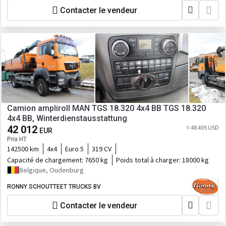
Contacter le vendeur
Camion ampliroll MAN TGS 18.320 4x4 BB TGS 18.320
4x4 BB, Winterdienstausstattung
42 012
≈ 48 405 USD
EUR
Prix HT
142500 km
4x4
Euro 5
319 CV
Capacité de chargement:
7650 kg
Poids total à charger:
18000 kg
Belgique, Oudenburg
RONNY SCHOUTTEET TRUCKS BV
Contacter le vendeur