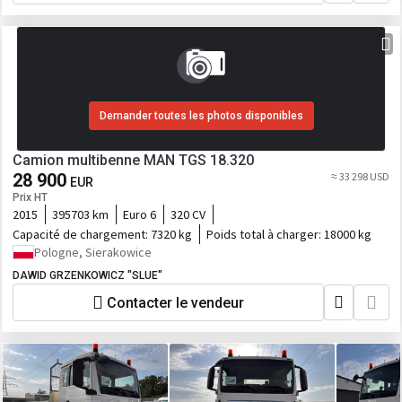
Demander toutes les photos disponibles
Camion multibenne MAN TGS 18.320
28 900
≈ 33 298 USD
EUR
Prix HT
2015
395703 km
Euro 6
320 CV
Capacité de chargement:
7320 kg
Poids total à charger:
18000 kg
Pologne, Sierakowice
DAWID GRZENKOWICZ "SLUE"
Contacter le vendeur