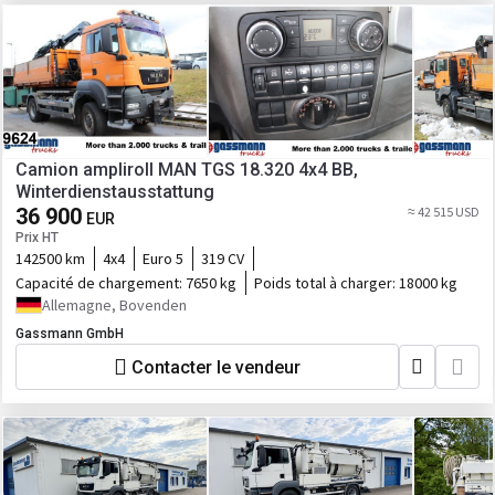
Camion ampliroll MAN TGS 18.320 4x4 BB,
Winterdienstausstattung
36 900
≈ 42 515 USD
EUR
Prix HT
142500 km
4x4
Euro 5
319 CV
Capacité de chargement:
7650 kg
Poids total à charger:
18000 kg
Allemagne, Bovenden
Gassmann GmbH
Contacter le vendeur