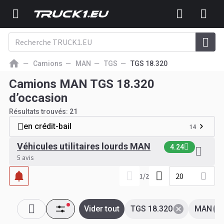
Camions
MAN
TGS
TGS 18.320
Camions MAN TGS 18.320
d’occasion
Résultats trouvés:
21
en crédit-bail
14
Véhicules utilitaires lourds MAN
4.24
5 avis
20
1
/
2
Vider tout
TGS 18.320
MAN