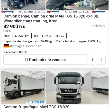
Camion benne, Camion grue MAN TGS 18.320 4x4 BB,
Winterdienstausstattung, Kran
42 900
≈ 49 428 USD
EUR
Prix HT
2008
322563 km
4x4
Euro 5
319 CV
Capacité de chargement:
6240 kg
Poids total à charger:
18000 kg
Allemagne, Bovenden
Gassmann GmbH
Contacter le vendeur
Camion frigorifique MAN TGS 18.320