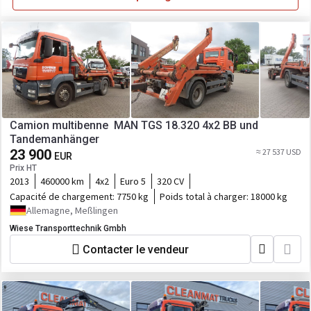
Camion multibenne MAN TGS 18.320 4x2 BB und
Tandemanhänger
23 900
≈ 27 537 USD
EUR
Prix HT
2013
460000 km
4x2
Euro 5
320 CV
Capacité de chargement:
7750 kg
Poids total à charger:
18000 kg
Allemagne, Meßlingen
Wiese Transporttechnik Gmbh
Contacter le vendeur