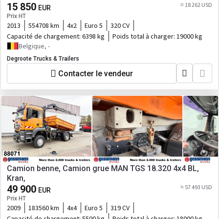
15 850
≈ 18 262 USD
EUR
Prix HT
2013
554708 km
4x2
Euro 5
320 CV
Capacité de chargement:
6398 kg
Poids total à charger:
19000 kg
Belgique, -
Degroote Trucks & Trailers
Contacter le vendeur
Camion benne, Camion grue MAN TGS 18.320 4x4 BL,
Kran,
49 900
≈ 57 493 USD
EUR
Prix HT
2009
183560 km
4x4
Euro 5
319 CV
Capacité de chargement:
5500 kg
Poids total à charger:
18000 kg