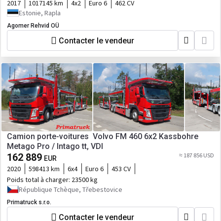
2017
1017145 km
4x2
Euro 6
462 CV
Estonie, Rapla
Agomer Rehvid OÜ
Contacter le vendeur
Camion porte-voitures Volvo FM 460 6x2 Kassbohre
Metago Pro / Intago tt, VDI
162 889
≈ 187 856 USD
EUR
2020
598413 km
6x4
Euro 6
453 CV
Poids total à charger:
23500 kg
République Tchèque, Třebestovice
Primatruck s.r.o.
Contacter le vendeur