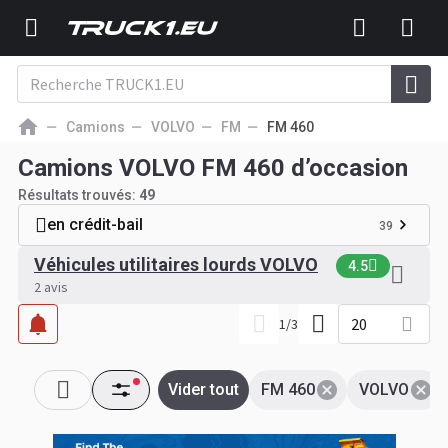
Camions
VOLVO
FM
FM 460
Camions VOLVO FM 460 d’occasion
Résultats trouvés:
49
en crédit-bail
39
Véhicules utilitaires lourds VOLVO
4.5
2 avis
20
1
/
3
Vider tout
FM 460
VOLVO