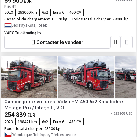
59 900
EUR
Prix HT
2020
263000 km
6x2
Euro 6
460 CV
Capacité de chargement:
15570 kg
Poids total à charger:
28000 kg
Les Pays-Bas, Reek
VAEX Trucktrading bv
Contacter le vendeur
Camion porte-voitures Volvo FM 460 6x2 Kassbohre
Metago Pro / Intago tt, VDI
254 889
≈ 293 958 USD
EUR
2023
198421 km
6x2
Euro 6
453 CV
Poids total à charger:
23500 kg
République Tchèque, Třebestovice