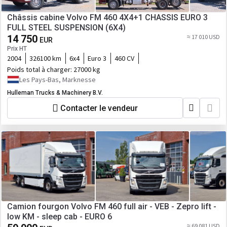
Châssis cabine Volvo FM 460 4X4+1 CHASSIS EURO 3
FULL STEEL SUSPENSION (6X4)
14 750
≈ 17 010 USD
EUR
Prix HT
2004
326100 km
6x4
Euro 3
460 CV
Poids total à charger:
27000 kg
Les Pays-Bas, Marknesse
Hulleman Trucks & Machinery B.V.
Contacter le vendeur
Camion fourgon Volvo FM 460 full air - VEB - Zepro lift -
low KM - sleep cab - EURO 6
≈ 69 081 USD