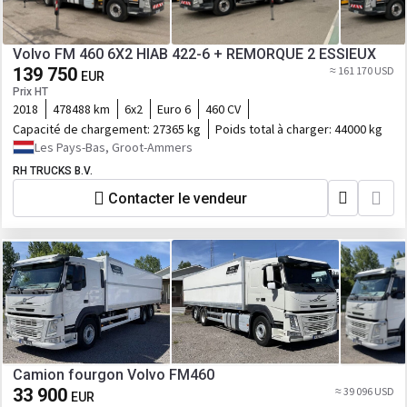
Volvo FM 460 6X2 HIAB 422-6 + REMORQUE 2 ESSIEUX
139 750
≈ 161 170 USD
EUR
Prix HT
2018
478488 km
6x2
Euro 6
460 CV
Capacité de chargement:
27365 kg
Poids total à charger:
44000 kg
Les Pays-Bas, Groot-Ammers
RH TRUCKS B.V.
Contacter le vendeur
Camion fourgon Volvo FM460
33 900
≈ 39 096 USD
EUR