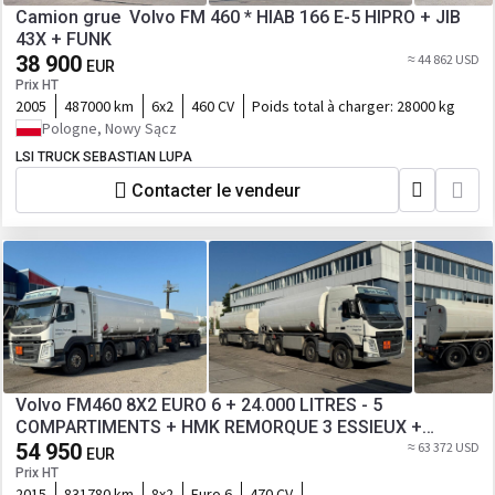
Camion grue Volvo FM 460 * HIAB 166 E-5 HIPRO + JIB
43X + FUNK
38 900
≈ 44 862 USD
EUR
Prix HT
2005
487000 km
6x2
460 CV
Poids total à charger:
28000 kg
Pologne, Nowy Sącz
LSI TRUCK SEBASTIAN LUPA
Contacter le vendeur
Volvo FM460 8X2 EURO 6 + 24.000 LITRES - 5
COMPARTIMENTS + HMK REMORQUE 3 ESSIEUX +
27.000 LITRES - 5 COMPARTIMENTS
54 950
≈ 63 372 USD
EUR
Prix HT
2015
831780 km
8x2
Euro 6
470 CV