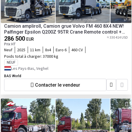
Camion ampliroll, Camion grue Volvo FM 460 8X4 NEW!
Palfinger Epsilon Q200Z 95TR Crane Remote control +
HT24 TEC Hooklift Knijperauto
286 500
≈ 330 414 USD
EUR
Prix HT
Neuf
2025
11 km
8x4
Euro 6
460 CV
Poids total à charger:
37000 kg
NEUF
Les Pays-Bas, Veghel
BAS World
Contacter le vendeur