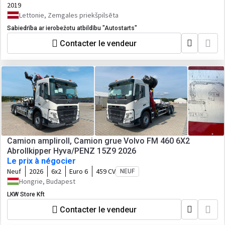
2019
Lettonie, Zemgales priekšpilsēta
Sabiedrība ar ierobežotu atbildību "Autostarts"
Contacter le vendeur
Camion ampliroll, Camion grue Volvo FM 460 6X2
Abrollkipper Hyva/PENZ 15Z9 2026
Le prix à négocier
Neuf
2026
6x2
Euro 6
459 CV
NEUF
Hongrie, Budapest
LKW Store Kft
Contacter le vendeur