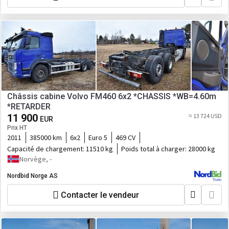
Châssis cabine Volvo FM460 6x2 *CHASSIS *WB=4.60m
*RETARDER
11 900
≈ 13 724 USD
EUR
Prix HT
2011
385000 km
6x2
Euro 5
469 CV
Capacité de chargement:
11510 kg
Poids total à charger:
28000 kg
Norvège, -
Nordbid Norge AS
Contacter le vendeur