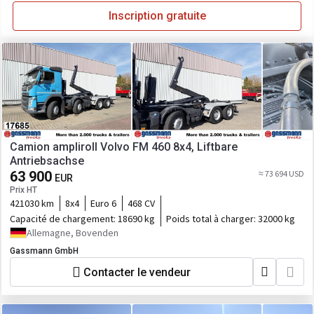
Inscription gratuite
Camion ampliroll Volvo FM 460 8x4, Liftbare
Antriebsachse
63 900
≈ 73 694 USD
EUR
Prix HT
421030 km
8x4
Euro 6
468 CV
Capacité de chargement:
18690 kg
Poids total à charger:
32000 kg
Allemagne, Bovenden
Gassmann GmbH
Contacter le vendeur