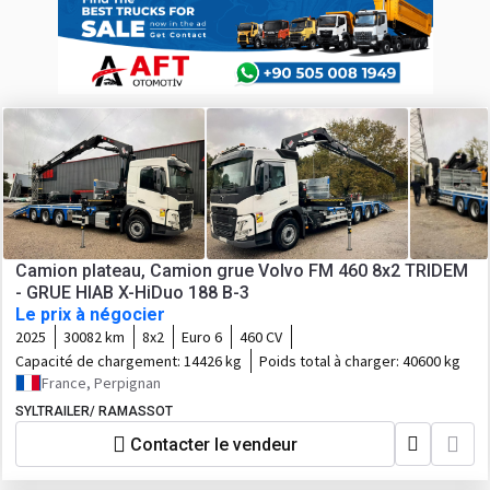
Camion plateau, Camion grue Volvo FM 460 8x2 TRIDEM
- GRUE HIAB X-HiDuo 188 B-3
Le prix à négocier
2025
30082 km
8x2
Euro 6
460 CV
Capacité de chargement:
14426 kg
Poids total à charger:
40600 kg
France, Perpignan
SYLTRAILER/ RAMASSOT
Contacter le vendeur