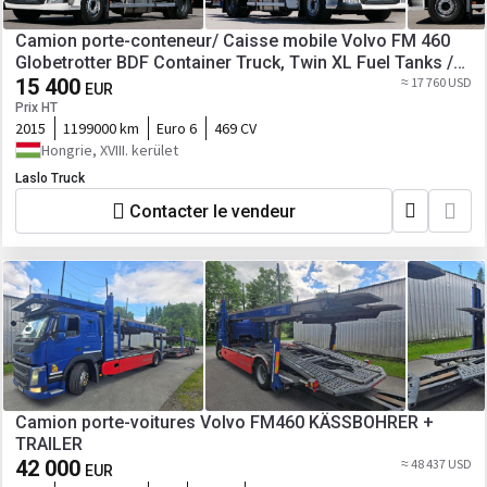
Camion porte-conteneur/ Caisse mobile Volvo FM 460
Globetrotter BDF Container Truck, Twin XL Fuel Tanks /
Fu
15 400
≈ 17 760 USD
EUR
Prix HT
2015
1199000 km
Euro 6
469 CV
Hongrie, XVIII. kerület
Laslo Truck
Contacter le vendeur
Camion porte-voitures Volvo FM460 KÄSSBOHRER +
TRAILER
42 000
≈ 48 437 USD
EUR