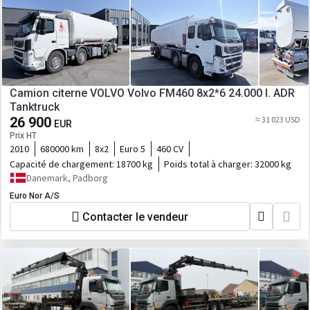
Camion citerne VOLVO Volvo FM460 8x2*6 24.000 l. ADR
Tanktruck
26 900
≈ 31 023 USD
EUR
Prix HT
2010
680000 km
8x2
Euro 5
460 CV
Capacité de chargement:
18700 kg
Poids total à charger:
32000 kg
Danemark, Padborg
Euro Nor A/S
Contacter le vendeur