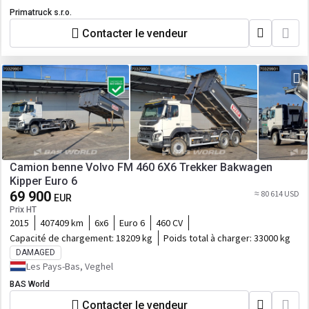
Primatruck s.r.o.
Contacter le vendeur
Camion benne Volvo FM 460 6X6 Trekker Bakwagen
Kipper Euro 6
69 900
≈ 80 614 USD
EUR
Prix HT
2015
407409 km
6x6
Euro 6
460 CV
Capacité de chargement:
18209 kg
Poids total à charger:
33000 kg
DAMAGED
Les Pays-Bas, Veghel
BAS World
Contacter le vendeur