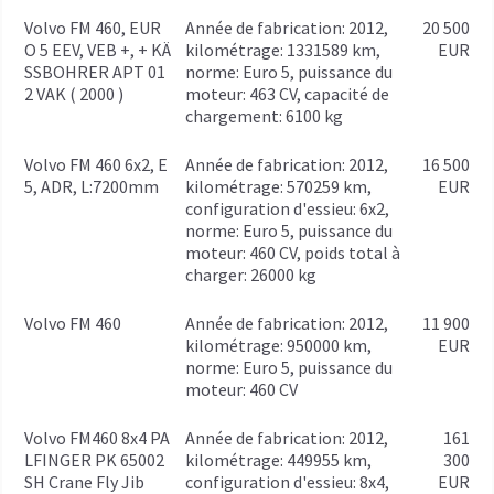
Volvo FM 460, EUR
année de fabrication: 2012,
20 500
O 5 EEV, VEB +, + KÄ
kilométrage: 1331589 km,
EUR
SSBOHRER APT 01
norme: Euro 5, puissance du
2 VAK ( 2000 )
moteur: 463 CV, capacité de
chargement: 6100 kg
Volvo FM 460 6x2, E
année de fabrication: 2012,
16 500
5, ADR, L:7200mm
kilométrage: 570259 km,
EUR
configuration d'essieu: 6x2,
norme: Euro 5, puissance du
moteur: 460 CV, poids total à
charger: 26000 kg
Volvo FM 460
année de fabrication: 2012,
11 900
kilométrage: 950000 km,
EUR
norme: Euro 5, puissance du
moteur: 460 CV
Volvo FM460 8x4 PA
année de fabrication: 2012,
161
LFINGER PK 65002
kilométrage: 449955 km,
300
SH Crane Fly Jib
configuration d'essieu: 8x4,
EUR