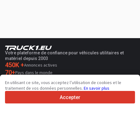
Votre plateforme de confiance pour véhicules utilitaires et
matériel depuis 2003
450K +
Annonces actives
70+
Pays dans le monde
36
Langues prises en charge
En utilisant ce site, vous acceptez l’utilisation de cookies et le
traitement de vos données personnelles.
En savoir plus
4.7/5
Trustpilot
Accepter
Aux vendeurs
Services de promotion
Tarifs aux services payants du site