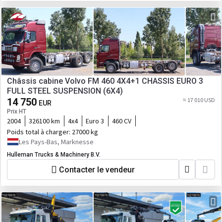
Châssis cabine Volvo FM 460 4X4+1 CHASSIS EURO 3
FULL STEEL SUSPENSION (6X4)
14 750
≈ 17 010 USD
EUR
Prix HT
2004
326100 km
4x4
Euro 3
460 CV
Poids total à charger:
27000 kg
Les Pays-Bas, Marknesse
Hulleman Trucks & Machinery B.V.
Contacter le vendeur