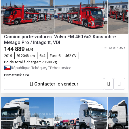
Camion porte-voitures Volvo FM 460 6x2 Kassbohre
Metago Pro / Intago tt, VDI
144 889
≈ 167 097 USD
EUR
2019
912048 km
6x4
Euro 6
462 CV
Poids total à charger:
23500 kg
République Tchèque, Třebestovice
Primatruck s.r.o.
Contacter le vendeur