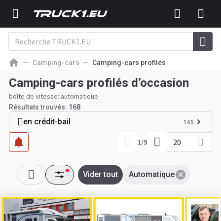
Camping-cars
Camping-cars profilés
Camping-cars profilés d’occasion
boîte de vitesse: automatique
Résultats trouvés:
168
en crédit-bail
145
20
1
/
9
Vider tout
Automatique