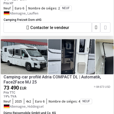
Prix HT
Neuf
Euro 6
Nombre de siéges:
2
NEUF
Allemagne, Lauffen
Camping Freizeit Dorn oHG
Contacter le vendeur
Camping-car profilé Adria COMPACT DL | Automatik,
Face2Face MJ 25
73 490
≈ 84 673 USD
EUR
Prix TTC
19% TVA
Neuf
2025
4x2
Euro 6
Nombre de siéges:
4
NEUF
Allemagne, Hiddingsel
Dümo Reisemobile GmbH und Co. KG