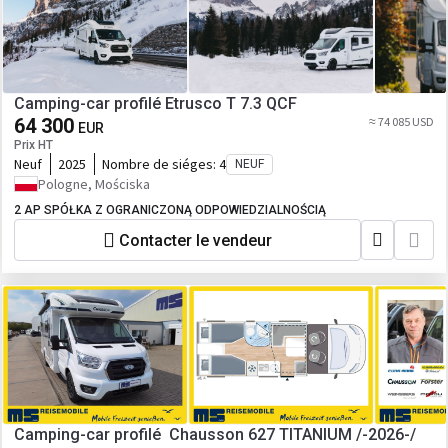
Camping-car profilé Etrusco T 7.3 QCF
64 300
≈ 74 085 USD
EUR
Prix HT
Neuf
2025
Nombre de siéges:
4
NEUF
Pologne, Mościska
2 AP SPÓŁKA Z OGRANICZONĄ ODPOWIEDZIALNOŚCIĄ
Contacter le vendeur
Camping-car profilé Chausson 627 TITANIUM /-2026-/