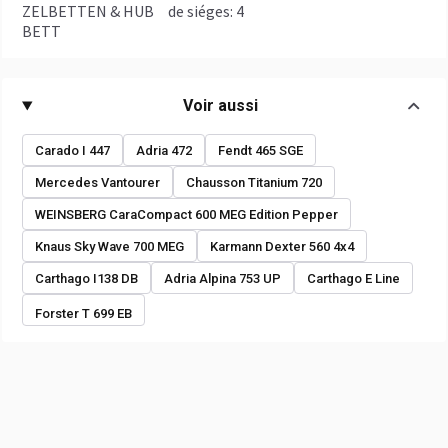
ZELBETTEN & HUB
de siéges: 4
BETT
Voir aussi
Carado I 447
Adria 472
Fendt 465 SGE
Mercedes Vantourer
Chausson Titanium 720
WEINSBERG CaraCompact 600 MEG Edition Pepper
Knaus Sky Wave 700 MEG
Karmann Dexter 560 4x4
Carthago I138 DB
Adria Alpina 753 UP
Carthago E Line
Forster T 699 EB