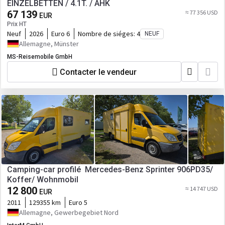
EINZELBETTEN / 4.1T. / AHK
67 139
≈ 77 356 USD
EUR
Prix HT
Neuf
2026
Euro 6
Nombre de siéges:
4
NEUF
Allemagne, Münster
MS-Reisemobile GmbH
Contacter le vendeur
Camping-car profilé Mercedes-Benz Sprinter 906PD35/
Koffer/ Wohnmobil
12 800
≈ 14 747 USD
EUR
2011
129355 km
Euro 5
Allemagne, Gewerbegebiet Nord