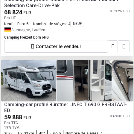
Selection Care-Drive-Pak
68 824
≈ 79 297 USD
EUR
Prix HT
Neuf
Euro 6
Nombre de siéges:
4
NEUF
Allemagne, Lauffen
Camping Freizeit Dorn oHG
Contacter le vendeur
Camping-car profilé Bürstner LINEO T 690 G FREISTAAT-
ED.
59 888
≈ 69 001 USD
EUR
Prix TTC
19% TVA
2023
16500 km
4x2
Euro 6
Nombre de siéges:
4