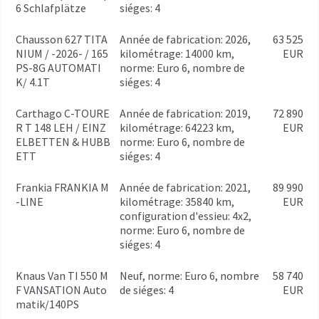
6 Schlafplätze
siéges: 4
Chausson 627 TITA
année de fabrication: 2026,
63 525
NIUM / -2026- / 165
kilométrage: 14000 km,
EUR
PS-8G AUTOMATI
norme: Euro 6, nombre de
K/ 4.1T
siéges: 4
Carthago C-TOURE
année de fabrication: 2019,
72 890
R T 148 LEH / EINZ
kilométrage: 64223 km,
EUR
ELBETTEN & HUBB
norme: Euro 6, nombre de
ETT
siéges: 4
Frankia FRANKIA M
année de fabrication: 2021,
89 990
-LINE
kilométrage: 35840 km,
EUR
configuration d'essieu: 4x2,
norme: Euro 6, nombre de
siéges: 4
Knaus Van TI 550 M
Neuf, norme: Euro 6, nombre
58 740
F VANSATION Auto
de siéges: 4
EUR
matik/140PS