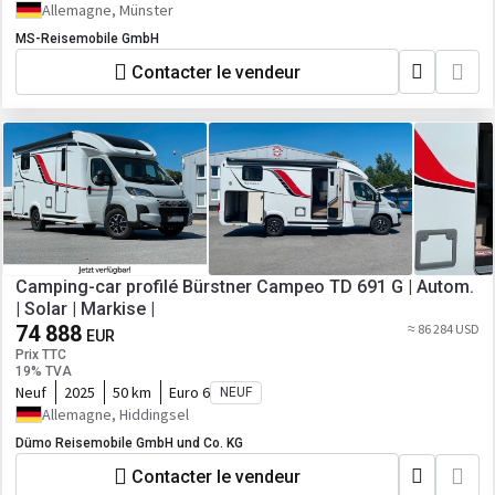
Allemagne, Münster
MS-Reisemobile GmbH
Contacter le vendeur
Camping-car profilé Bürstner Campeo TD 691 G | Autom.
| Solar | Markise |
74 888
≈ 86 284 USD
EUR
Prix TTC
19% TVA
Neuf
2025
50 km
Euro 6
NEUF
Allemagne, Hiddingsel
Dümo Reisemobile GmbH und Co. KG
Contacter le vendeur