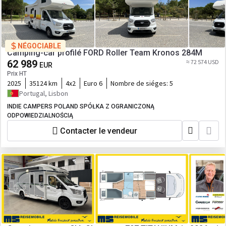
NÉGOCIABLE
Camping-car profilé FORD Roller Team Kronos 284M
62 989
≈ 72 574 USD
EUR
Prix HT
2025
35124 km
4x2
Euro 6
Nombre de siéges:
5
Portugal, Lisbon
INDIE CAMPERS POLAND SPÓŁKA Z OGRANICZONĄ
ODPOWIEDZIALNOŚCIĄ
Contacter le vendeur