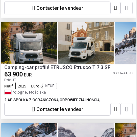
Contacter le vendeur
Camping-car profilé ETRUSCO Etrusco T 7.3 SF
63 900
≈ 73 624 USD
EUR
Prix HT
Neuf
2025
Euro 6
NEUF
Pologne, Mościska
2 AP SPÓŁKA Z OGRANICZONĄ ODPOWIEDZIALNOŚCIĄ
Contacter le vendeur