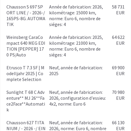
Chausson S 697 SP
année de fabrication: 2026,
58 731
ORT LINE / - 2026-/
kilométrage: 15000 km,
EUR
165PS-8G. AUTOMA
norme: Euro 6, nombre de
TIK
siéges: 4
Weinsberg CaraCo
année de fabrication: 2025,
64 622
mpact 640 MEG EDI
kilométrage: 21000 km,
EUR
TION [PEPPER] 17
norme: Euro 6, nombre de
0 PS/Auto
siéges: 4
Etrusco T 7.3 SF | M
Neuf, année de fabrication:
69 900
odelljahr 2025 | Co
2025
EUR
mplete Selection
Sunlight T 68 C Adv
Neuf, année de fabrication:
70 980
enture** MJ 26**Fa
2026, configuration d'essieu:
EUR
ce2Face**Automati
4x2, norme: Euro 6
k
Chausson 627 TITA
Neuf, année de fabrication:
66 130
NIUM / - 2026 -/ EIN
2026, norme: Euro 6, nombre
EUR