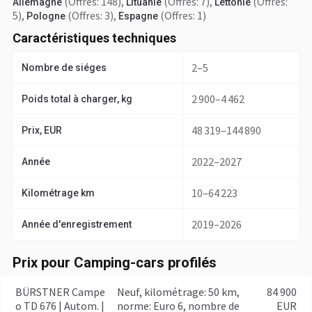
(Offres: 148)
,
(Offres: 7)
,
(Offres:
Allemagne
Lituanie
Lettonie
5)
,
(Offres: 3)
,
(Offres: 1)
Pologne
Espagne
Caractéristiques techniques
2–5
Nombre de siéges
2 900–4 462
Poids total à charger, kg
48 319–144 890
Prix, EUR
2022–2027
Année
10–64 223
Kilométrage km
2019–2026
Année d'enregistrement
Prix pour Camping-cars profilés
BÜRSTNER Campe
Neuf, kilométrage: 50 km,
84 900
o TD 676 | Autom. |
norme: Euro 6, nombre de
EUR