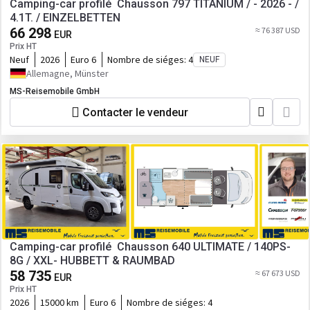
Camping-car profilé Chausson 797 TITANIUM / - 2026 - /
4.1T. / EINZELBETTEN
66 298
≈ 76 387 USD
EUR
Prix HT
Neuf
2026
Euro 6
Nombre de siéges:
4
NEUF
Allemagne, Münster
MS-Reisemobile GmbH
Contacter le vendeur
Camping-car profilé Chausson 640 ULTIMATE / 140PS-
8G / XXL- HUBBETT & RAUMBAD
58 735
≈ 67 673 USD
EUR
Prix HT
2026
15000 km
Euro 6
Nombre de siéges:
4