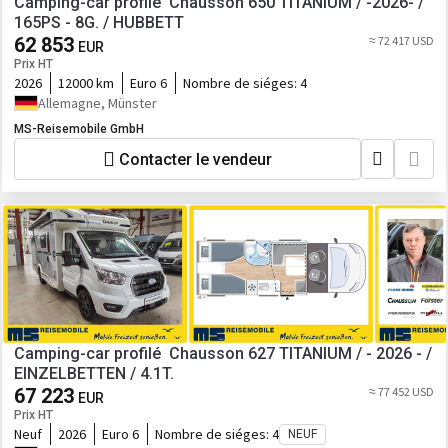
Camping-car profilé Chausson 650 TITANIUM / -2026- /
165PS - 8G. / HUBBETT
62 853
≈ 72 417 USD
EUR
Prix HT
2026
12000 km
Euro 6
Nombre de siéges:
4
Allemagne, Münster
MS-Reisemobile GmbH
Contacter le vendeur
Camping-car profilé Chausson 627 TITANIUM / - 2026 - /
EINZELBETTEN / 4.1T.
67 223
≈ 77 452 USD
EUR
Prix HT
Neuf
2026
Euro 6
Nombre de siéges:
4
NEUF