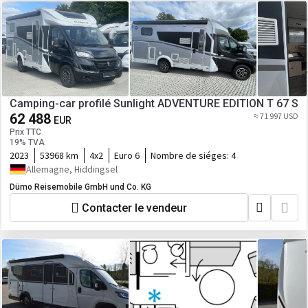
Camping-car profilé Sunlight ADVENTURE EDITION T 67 S
62 488
≈ 71 997 USD
EUR
Prix TTC
19% TVA
2023
53968 km
4x2
Euro 6
Nombre de siéges:
4
Allemagne, Hiddingsel
Dümo Reisemobile GmbH und Co. KG
Contacter le vendeur