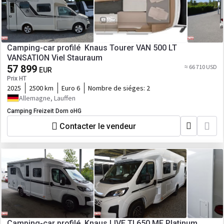
Camping-car profilé Knaus Tourer VAN 500 LT
VANSATION Viel Stauraum
57 899
≈ 66 710 USD
EUR
Prix HT
2025
2500 km
Euro 6
Nombre de siéges:
2
Allemagne, Lauffen
Camping Freizeit Dorn oHG
Contacter le vendeur
Camping-car profilé Knaus L!VE TI 650 MF Platinum