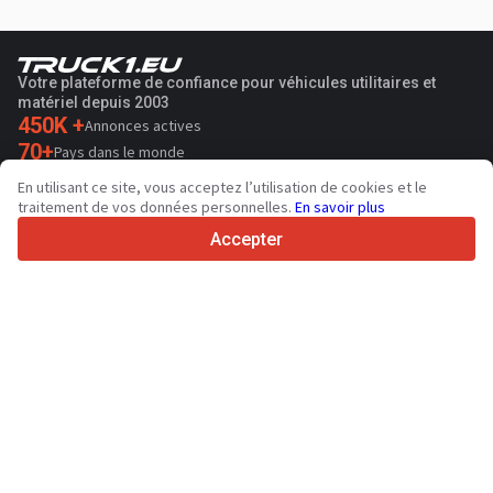
Votre plateforme de confiance pour véhicules utilitaires et
matériel depuis 2003
450K +
Annonces actives
70+
Pays dans le monde
36
Langues prises en charge
En utilisant ce site, vous acceptez l’utilisation de cookies et le
traitement de vos données personnelles.
En savoir plus
4.7/5
Trustpilot
Accepter
Aux vendeurs
Contacter
Services de promotion
Tarifs aux services payants du site
Assistance
Aux acheteurs
Avis sur les marques