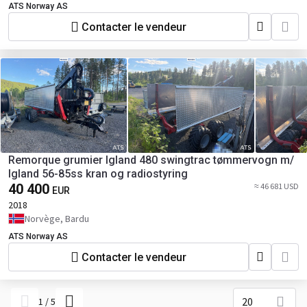
ATS Norway AS
Contacter le vendeur
Remorque grumier Igland 480 swingtrac tømmervogn m/
Igland 56-85ss kran og radiostyring
40 400
≈ 46 681 USD
EUR
2018
Norvège, Bardu
ATS Norway AS
Contacter le vendeur
20
1
/
5