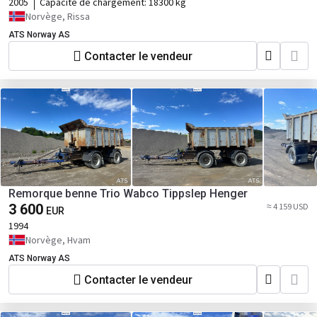
2005
Capacité de chargement:
18300 kg
Norvège, Rissa
ATS Norway AS
Contacter le vendeur
Remorque benne Trio Wabco Tippslep Henger
3 600
≈ 4 159 USD
EUR
1994
Norvège, Hvam
ATS Norway AS
Contacter le vendeur