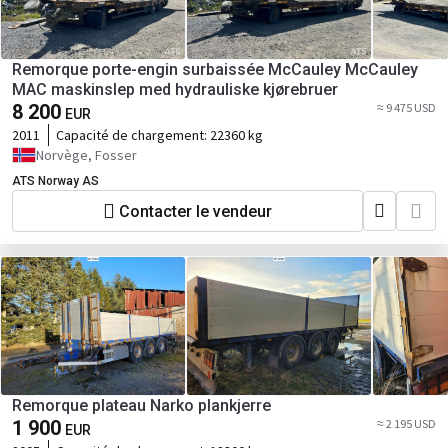
Remorque porte-engin surbaissée McCauley McCauley
MAC maskinslep med hydrauliske kjørebruer
8 200
≈ 9 475 USD
EUR
2011
Capacité de chargement:
22360 kg
Norvège, Fosser
ATS Norway AS
Contacter le vendeur
Remorque plateau Narko plankjerre
1 900
≈ 2 195 USD
EUR