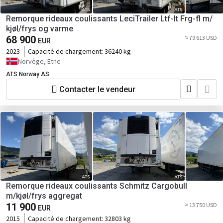
Remorque rideaux coulissants LeciTrailer Ltf-lt Frg-fl m/
kjøl/frys og varme
68 900
≈ 79 613 USD
EUR
2023
Capacité de chargement:
36240 kg
Norvège, Etne
ATS Norway AS
Contacter le vendeur
Remorque rideaux coulissants Schmitz Cargobull
m/kjøl/frys aggregat
11 900
≈ 13 750 USD
EUR
2015
Capacité de chargement:
32803 kg