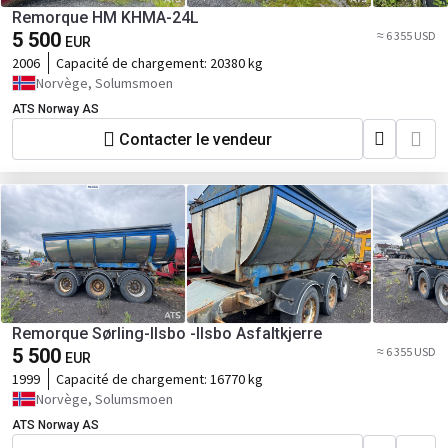
Remorque HM KHMA-24L
5 500
≈ 6 355 USD
EUR
2006
Capacité de chargement:
20380 kg
Norvège, Solumsmoen
ATS Norway AS
Contacter le vendeur
Remorque Sørling-Ilsbo -Ilsbo Asfaltkjerre
5 500
≈ 6 355 USD
EUR
1999
Capacité de chargement:
16770 kg
Norvège, Solumsmoen
ATS Norway AS