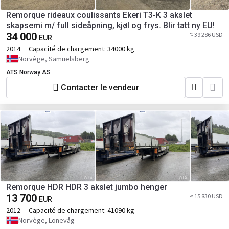
Remorque rideaux coulissants Ekeri T3-K 3 akslet
skapsemi m/ full sideåpning, kjøl og frys. Blir tatt ny EU!
34 000
≈ 39 286 USD
EUR
2014
Capacité de chargement:
34000 kg
Norvège, Samuelsberg
ATS Norway AS
Contacter le vendeur
Remorque HDR HDR 3 akslet jumbo henger
13 700
≈ 15 830 USD
EUR
2012
Capacité de chargement:
41090 kg
Norvège, Lonevåg