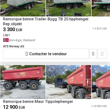
Remorque benne Trailer-Bygg TB 20 tipphenger.
Rep.objekt
3 300
≈ 3 813 USD
EUR
1987
Norvège, Røkland
ATS Norway AS
Contacter le vendeur
Remorque benne Maur Tippslephenger
12 900
≈ 14 905 USD
EUR