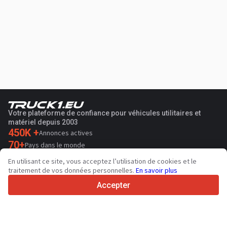
Votre plateforme de confiance pour véhicules utilitaires et
matériel depuis 2003
450K +
Annonces actives
70+
Pays dans le monde
36
Langues prises en charge
En utilisant ce site, vous acceptez l’utilisation de cookies et le
traitement de vos données personnelles.
En savoir plus
4.7/5
Trustpilot
Accepter
Aux vendeurs
Services de promotion