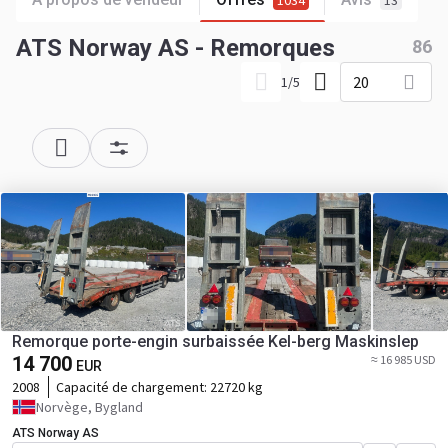
1034
13
ATS Norway AS - Remorques
86
20
1
/
5
Remorque porte-engin surbaissée Kel-berg Maskinslep
14 700
≈ 16 985 USD
EUR
2008
Capacité de chargement:
22720 kg
Norvège, Bygland
ATS Norway AS