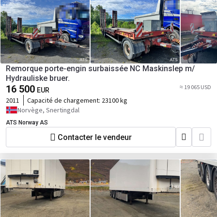
Remorque porte-engin surbaissée NC Maskinslep m/
Hydrauliske bruer.
16 500
≈ 19 065 USD
EUR
2011
Capacité de chargement:
23100 kg
Norvège, Snertingdal
ATS Norway AS
Contacter le vendeur