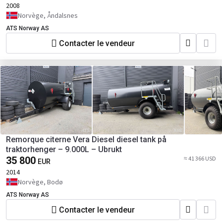
2008
Norvège, Åndalsnes
ATS Norway AS
Contacter le vendeur
Remorque citerne Vera Diesel diesel tank på
traktorhenger – 9.000L – Ubrukt
35 800
≈ 41 366 USD
EUR
2014
Norvège, Bodø
ATS Norway AS
Contacter le vendeur