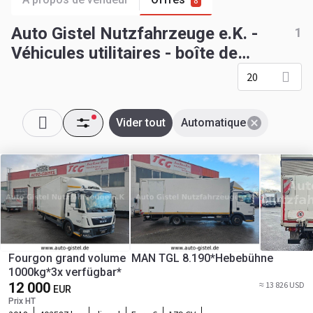
8
Auto Gistel Nutzfahrzeuge e.K. -
1
Véhicules utilitaires - boîte de
vitesse: automatique
20
Vider tout
Automatique
Fourgon grand volume MAN TGL 8.190*Hebebühne
1000kg*3x verfügbar*
12 000
≈ 13 826 USD
EUR
Prix HT