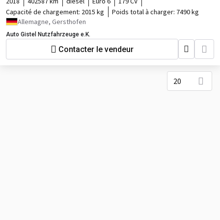
2018
402587 km
diesel
Euro 6
179 CV
Capacité de chargement:
2015 kg
Poids total à charger:
7490 kg
Allemagne, Gersthofen
Auto Gistel Nutzfahrzeuge e.K.
Contacter le vendeur
20