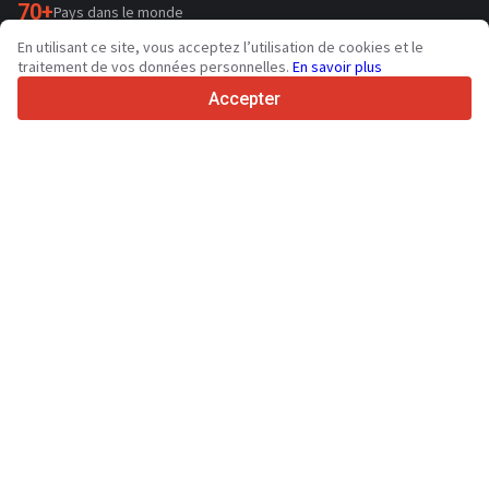
70+
Pays dans le monde
36
Langues prises en charge
En utilisant ce site, vous acceptez l’utilisation de cookies et le
traitement de vos données personnelles.
En savoir plus
4.7/5
Trustpilot
Accepter
Aux vendeurs
Services de promotion
Tarifs aux services payants du site
Assistance
Aux acheteurs
Avis sur les marques
Spécifications et données techniques
Salons
Crédit-bail