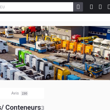
Avis
230
s/ Conteneurs
3