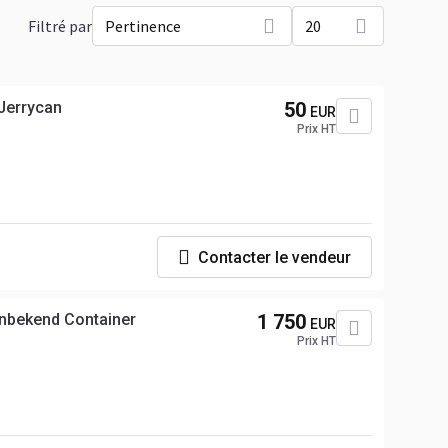
Filtré par
Pertinence
20
 Jerrycan
50
EUR
Prix HT
Contacter le vendeur
nbekend Container
1 750
EUR
Prix HT