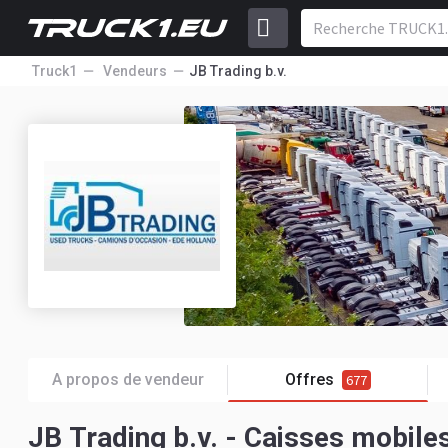
Truck1
Vendeurs
JB Trading b.v.
A propos de vendeur
Offres
677
JB Trading b.v. - Caisses mobile