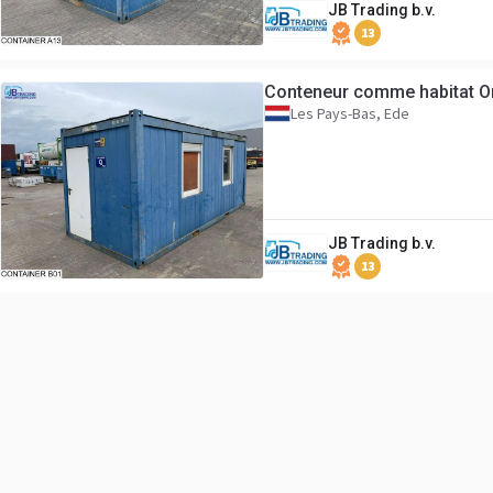
JB Trading b.v.
13
Conteneur comme habitat O
Les Pays-Bas, Ede
JB Trading b.v.
13