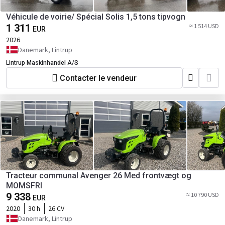
Véhicule de voirie/ Spécial Solis 1,5 tons tipvogn
1 311
≈ 1 514 USD
EUR
2026
Danemark, Lintrup
Lintrup Maskinhandel A/S
Contacter le vendeur
Tracteur communal Avenger 26 Med frontvægt og
MOMSFRI
9 338
≈ 10 790 USD
EUR
2020
30 h
26 CV
Danemark, Lintrup