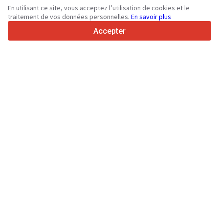
36
Langues prises en charge
En utilisant ce site, vous acceptez l’utilisation de cookies et le
traitement de vos données personnelles.
En savoir plus
4.7/5
Trustpilot
Accepter
Aux vendeurs
Services de promotion
Tarifs aux services payants du site
Assistance
Aux acheteurs
Avis sur les marques
Spécifications et données techniques
Salons
Crédit-bail
Informations