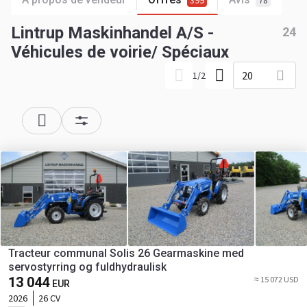
399
78
Lintrup Maskinhandel A/S -
24
Véhicules de voirie/ Spéciaux
20
1
/
2
Tracteur communal Solis 26 Gearmaskine med
servostyrring og fuldhydraulisk
13 044
≈ 15 072 USD
EUR
2026
26 CV