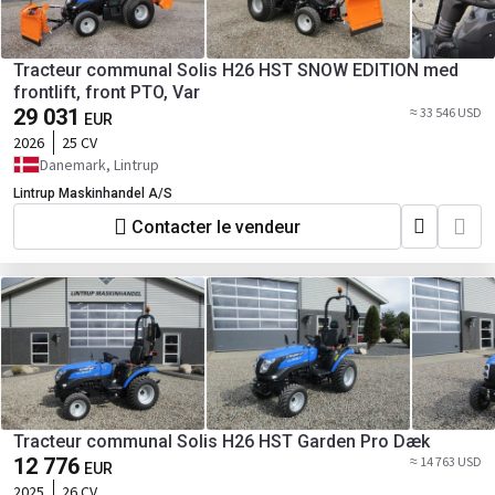
Tracteur communal Solis H26 HST SNOW EDITION med
frontlift, front PTO, Var
29 031
≈ 33 546 USD
EUR
2026
25 CV
Danemark, Lintrup
Lintrup Maskinhandel A/S
Contacter le vendeur
Tracteur communal Solis H26 HST Garden Pro Dæk
12 776
≈ 14 763 USD
EUR
2025
26 CV