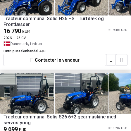
Tracteur communal Solis H26 HST Turfdæk og
Frontlæsser
16 790
≈ 19 401 USD
EUR
2026
25 CV
Danemark, Lintrup
Lintrup Maskinhandel A/S
Contacter le vendeur
Tracteur communal Solis S26 6+2 gearmaskine med
servostyring
9 699
≈ 11 207 USD
EUR