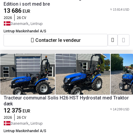
Edition i sort med bre
13 686
≈ 15 814 USD
EUR
2026
26 CV
Danemark, Lintrup
Lintrup Maskinhandel A/S
Contacter le vendeur
Tracteur communal Solis H26 HST Hydrostat med Traktor
dæk
12 375
≈ 14 299 USD
EUR
2026
26 CV
Danemark, Lintrup
Lintrup Maskinhandel A/S