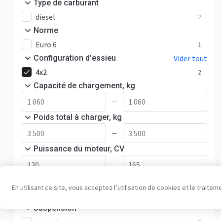
Type de carburant
diesel
2
Norme
Euro 6
1
Configuration d'essieu
Vider tout
4x2
2
Capacité de chargement, kg
—
Poids total à charger, kg
—
Puissance du moteur, CV
—
Boîte de vitesse
En utilisant ce site, vous acceptez l’utilisation de cookies et le trai
manuelle
2
Suspension