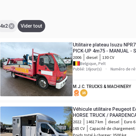
4x2
Vider tout
Utilitaire plateau Isuzu NPR77 - 3.5T - 3
PICK-UP 4m75 - MANUAL - S
229.000km - BE TRUCK
2006
diesel
130 CV
Belgique, Pelt
Publié: 16jour(s)
Numéro de ré
M.J.C. TRUCKS & MACHINERY
15
Véhicule utilitaire Peugeot Equi-T
HORSE TRUCK / PAARDENCAM
CAMERA - 3.5T - *14.000km*
2022
14617 km
diesel
Euro 6
165 CV
Capacité de chargement
Poids total à charger:
3500 kg