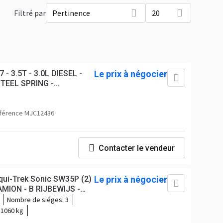
Filtré par
Pertinence
20
.0L DIESEL -
Le prix à négocier
TEEL SPRING -
férence MJC12436
Contacter le vendeur
rek Sonic SW35P (2)
Le prix à négocier
ION - B RIJBEWIJS -
 ORIGINAL - BE CAR
Nombre de siéges:
3
:
1060 kg