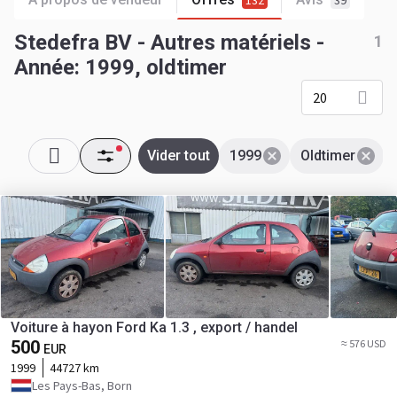
132
39
Stedefra BV - Autres matériels -
1
Année: 1999, oldtimer
20
Vider tout
1999
Oldtimer
Voiture à hayon Ford Ka 1.3 , export / handel
500
≈ 576 USD
EUR
1999
44727 km
Les Pays-Bas, Born