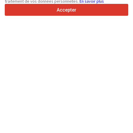
traitement de vos données personnelles.
En savoir plus
4.7/5
Trustpilot
Accepter
Aux vendeurs
Services de promotion
Tarifs aux services payants du site
Assistance
Aux acheteurs
Avis sur les marques
Spécifications et données techniques
Salons
Crédit-bail
Informations
À propos de Truck1