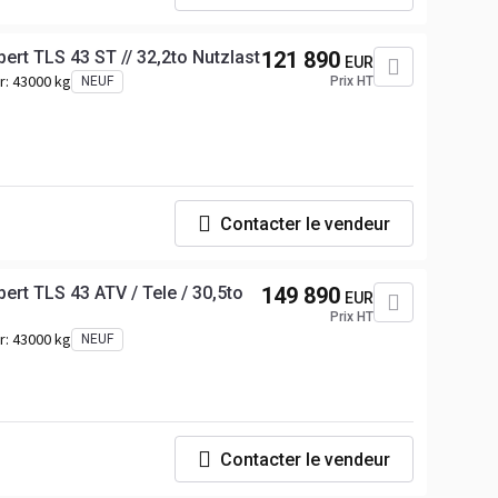
rt TLS 43 ST // 32,2to Nutzlast
121 890
EUR
r:
43000 kg
NEUF
Prix HT
Contacter le vendeur
rt TLS 43 ATV / Tele / 30,5to
149 890
EUR
Prix HT
r:
43000 kg
NEUF
Contacter le vendeur