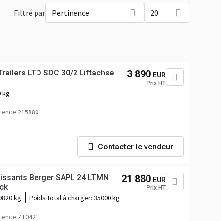
Filtré par
Pertinence
20
ailers LTD SDC 30/2 Liftachse
3 890
EUR
Prix HT
0 kg
rence 215880
Contacter le vendeur
lissants Berger SAPL 24 LTMN
21 880
EUR
ck
Prix HT
9820 kg
Poids total à charger:
35000 kg
rence ZT0421