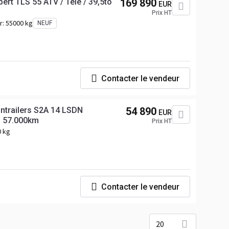
rt TLS 55 ATV / Tele / 39,5to
169 890
EUR
Prix HT
r:
55000 kg
NEUF
Contacter le vendeur
ntrailers S2A 14 LSDN
54 890
EUR
n 57.000km
Prix HT
0 kg
Contacter le vendeur
20