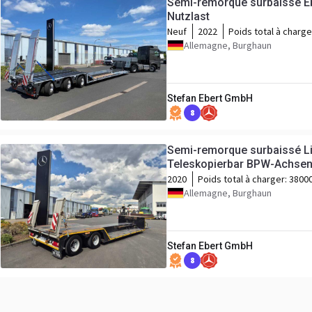
Semi-remorque surbaissé Ebe
Nutzlast
Neuf
2022
Poids total à charge
Allemagne, Burghaun
Stefan Ebert GmbH
8
Semi-remorque surbaissé Li
Teleskopierbar BPW-Achse
2020
Poids total à charger:
3800
Allemagne, Burghaun
Stefan Ebert GmbH
8