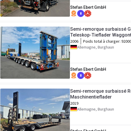
Stefan Ebert GmbH
8
Semi-remorque surbaissé G
Teleskop-Tieflader Waggon
2006
Poids total à charger:
9200
Allemagne, Burghaun
Stefan Ebert GmbH
8
Semi-remorque surbaissé R
Maschinentieflader
2019
Allemagne, Burghaun