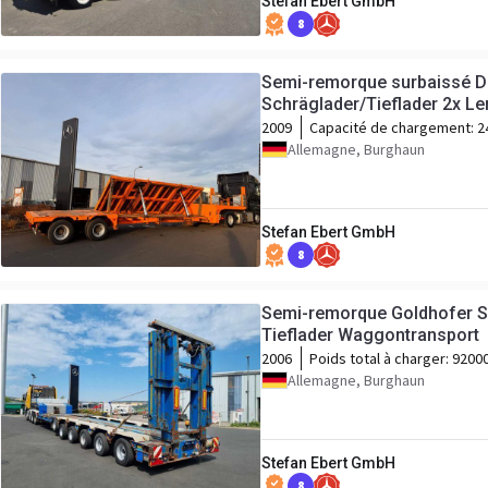
Stefan Ebert GmbH
8
Semi-remorque surbaissé D
Schräglader/Tieflader 2x L
2009
Capacité de chargement:
2
Allemagne, Burghaun
Stefan Ebert GmbH
8
Semi-remorque Goldhofer S
Tieflader Waggontransport
2006
Poids total à charger:
9200
Allemagne, Burghaun
Stefan Ebert GmbH
8