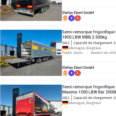
Stefan Ebert GmbH
8
Semi-remorque frigorifique
1850 LBW MBB 2.500kg
2012
Capacité de chargement:
2
Allemagne, Burghaun
Publié: 2mois
Numéro de réfé
Stefan Ebert GmbH
8
Semi-remorque frigorifique
Maxima 1300 LBW Bär 2000k
2012
Capacité de chargement:
1
Allemagne, Burghaun