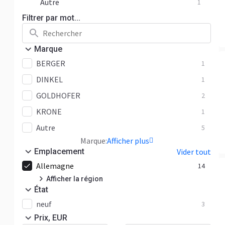
Autre
1
Filtrer par mot...
Marque
BERGER
1
DINKEL
1
GOLDHOFER
2
KRONE
1
Autre
5
Marque:
Afficher plus
Emplacement
Vider tout
Allemagne
14
Afficher la région
État
Hesse
14
neuf
3
Prix, EUR