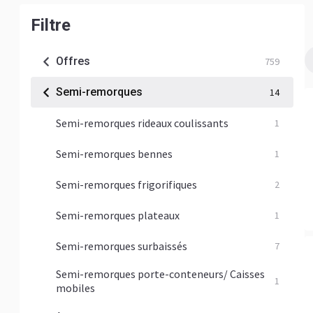
Filtre
Offres
759
Semi-remorques
14
Semi-remorques rideaux coulissants
1
Semi-remorques bennes
1
Semi-remorques frigorifiques
2
Semi-remorques plateaux
1
Semi-remorques surbaissés
7
Semi-remorques porte-conteneurs/ Caisses
1
mobiles