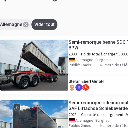
Allemagne
Vider tout
Semi-remorque benne SDC Tr
BPW
2000
Poids total à charger:
3000
Allemagne, Burghaun
Publié: 1mois
Numéro de réfé
Stefan Ebert GmbH
8
Semi-remorque rideaux cou
SAF Liftachse Schiebeverde
2023
Capacité de chargement:
2
Allemagne, Burghaun
Publié: 2mois
Numéro de réfé