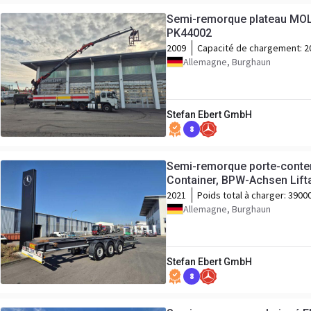
Semi-remorque plateau MOL
PK44002
2009
Capacité de chargement:
2
Allemagne, Burghaun
Stefan Ebert GmbH
8
Semi-remorque porte-conte
Container, BPW-Achsen Lift
2021
Poids total à charger:
3900
Allemagne, Burghaun
Stefan Ebert GmbH
8