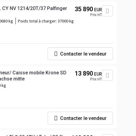
 CY NV 1214/20T/37 Palfinger
35 890
EUR
Prix HT
0680 kg
Poids total à charger:
37000 kg
Contacter le vendeur
neur/ Caisse mobile Krone SD
13 890
EUR
achse mitte
Prix HT
0 kg
Contacter le vendeur