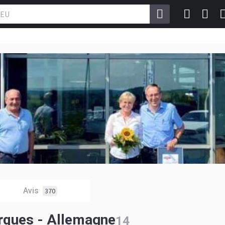
Avis
370
rques - Allemagne
14