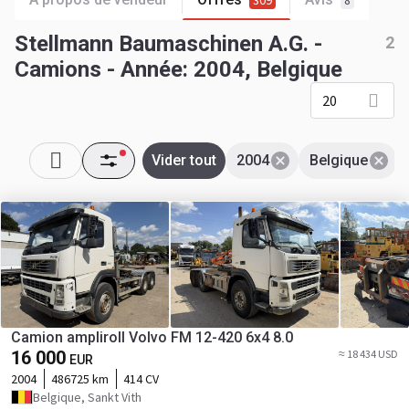
309
8
Stellmann Baumaschinen A.G. -
2
Camions - Année: 2004, Belgique
20
Vider tout
2004
Belgique
Camion ampliroll Volvo FM 12-420 6x4 8.0
16 000
≈ 18 434 USD
EUR
2004
486725 km
414 CV
Belgique, Sankt Vith