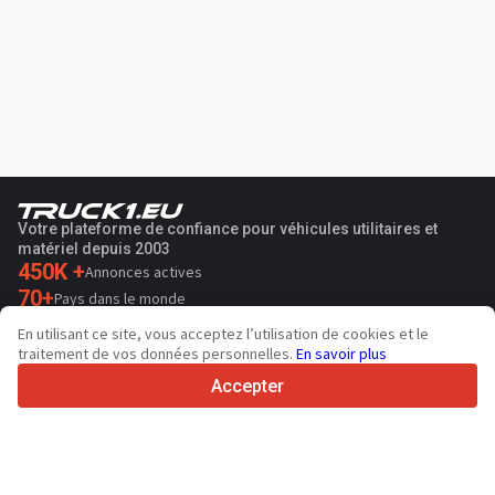
Votre plateforme de confiance pour véhicules utilitaires et
matériel depuis 2003
450K +
Annonces actives
70+
Pays dans le monde
36
Langues prises en charge
En utilisant ce site, vous acceptez l’utilisation de cookies et le
traitement de vos données personnelles.
En savoir plus
4.7/5
Trustpilot
Accepter
Aux vendeurs
Services de promotion