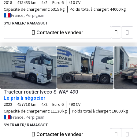
2018
475433 km
4x2
Euro 6
410 CV
Capacité de chargement:
5315 kg
Poids total à charger:
44000 kg
France, Perpignan
SYLTRAILER/ RAMASSOT
Contacter le vendeur
Tracteur routier Iveco S-WAY 490
Le prix à négocier
2022
457718 km
4x2
Euro 6
490 CV
Capacité de chargement:
11130 kg
Poids total à charger:
18000 kg
France, Perpignan
SYLTRAILER/ RAMASSOT
Contacter le vendeur