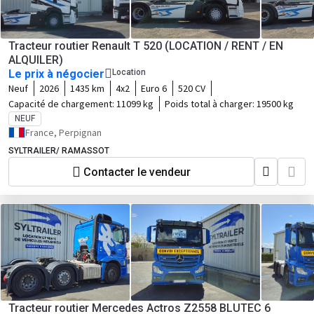
Tracteur routier Renault T 520 (LOCATION / RENT / EN
ALQUILER)
Le prix à négocier
Location
Neuf
2026
1435 km
4x2
Euro 6
520 CV
Capacité de chargement:
11099 kg
Poids total à charger:
19500 kg
NEUF
France, Perpignan
SYLTRAILER/ RAMASSOT
Contacter le vendeur
Tracteur routier Mercedes Actros Z2558 BLUTEC 6