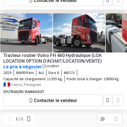
Contacter le vendeur
Tracteur routier Volvo FH 460 Hydraulique (LOA
LOCATION OPTION D'ACHAT/LOCATION/VENTE)
Le prix à négocier
Location
2019
666959 km
4x2
Euro 6
460 CV
Capacité de chargement:
11355 kg
Poids total à charger:
19000 kg
France, Perpignan
SYLTRAILER/ RAMASSOT
Contacter le vendeur
20
1
/
2