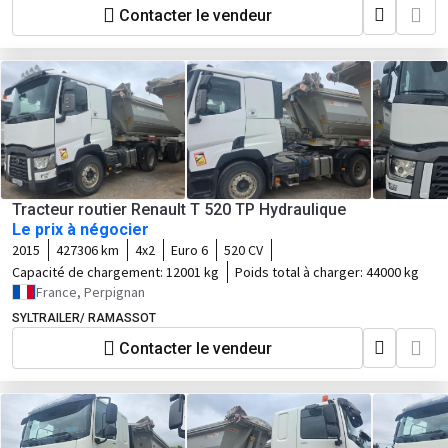
Contacter le vendeur
Tracteur routier Renault T 520 TP Hydraulique
Le prix à négocier
2015
427306 km
4x2
Euro 6
520 CV
Capacité de chargement:
12001 kg
Poids total à charger:
44000 kg
France, Perpignan
SYLTRAILER/ RAMASSOT
Contacter le vendeur