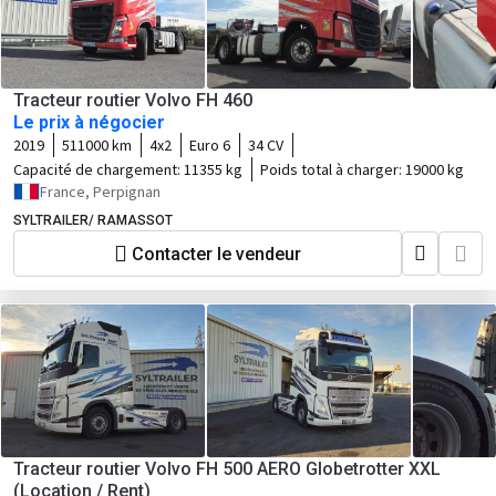
Tracteur routier Volvo FH 460
Le prix à négocier
2019
511000 km
4x2
Euro 6
34 CV
Capacité de chargement:
11355 kg
Poids total à charger:
19000 kg
France, Perpignan
SYLTRAILER/ RAMASSOT
Contacter le vendeur
Tracteur routier Volvo FH 500 AERO Globetrotter XXL
(Location / Rent)