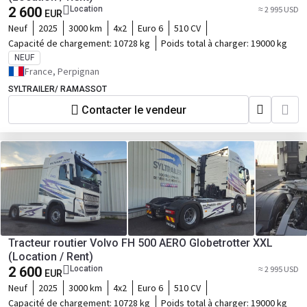
2 600
Location
≈ 2 995 USD
EUR
Neuf
2025
3000 km
4x2
Euro 6
510 CV
Capacité de chargement:
10728 kg
Poids total à charger:
19000 kg
NEUF
France, Perpignan
SYLTRAILER/ RAMASSOT
Contacter le vendeur
Tracteur routier Volvo FH 500 AERO Globetrotter XXL
(Location / Rent)
2 600
Location
≈ 2 995 USD
EUR
Neuf
2025
3000 km
4x2
Euro 6
510 CV
Capacité de chargement:
10728 kg
Poids total à charger:
19000 kg