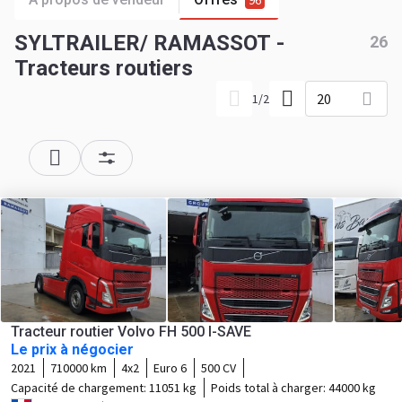
96
SYLTRAILER/ RAMASSOT -
26
Tracteurs routiers
20
1
/
2
Tracteur routier Volvo FH 500 I-SAVE
Le prix à négocier
2021
710000 km
4x2
Euro 6
500 CV
Capacité de chargement:
11051 kg
Poids total à charger:
44000 kg