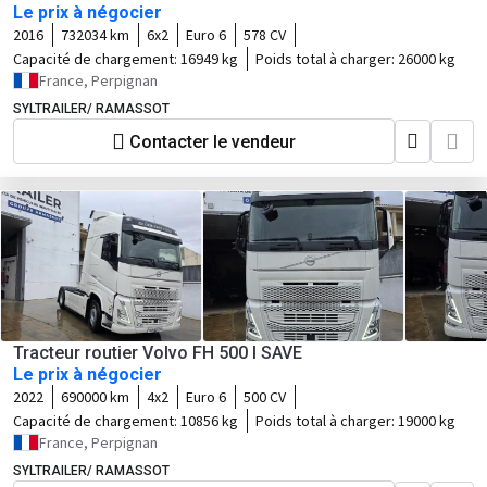
Le prix à négocier
2016
732034 km
6x2
Euro 6
578 CV
Capacité de chargement:
16949 kg
Poids total à charger:
26000 kg
France, Perpignan
SYLTRAILER/ RAMASSOT
Contacter le vendeur
Tracteur routier Volvo FH 500 I SAVE
Le prix à négocier
2022
690000 km
4x2
Euro 6
500 CV
Capacité de chargement:
10856 kg
Poids total à charger:
19000 kg
France, Perpignan
SYLTRAILER/ RAMASSOT