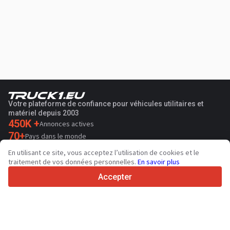
Votre plateforme de confiance pour véhicules utilitaires et
matériel depuis 2003
450K +
Annonces actives
70+
Pays dans le monde
36
Langues prises en charge
En utilisant ce site, vous acceptez l’utilisation de cookies et le
traitement de vos données personnelles.
En savoir plus
4.7/5
Trustpilot
Accepter
Aux vendeurs
Services de promotion