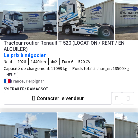
Tracteur routier Renault T 520 (LOCATION / RENT / EN
ALQUILER)
Le prix à négocier
Neuf
2026
1440 km
4x2
Euro 6
520 CV
Capacité de chargement:
11099 kg
Poids total à charger:
19500 kg
NEUF
France, Perpignan
SYLTRAILER/ RAMASSOT
Contacter le vendeur