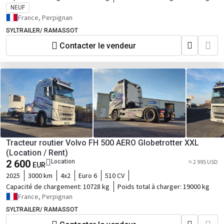
NEUF
France, Perpignan
SYLTRAILER/ RAMASSOT
Contacter le vendeur
Tracteur routier Volvo FH 500 AERO Globetrotter XXL
(Location / Rent)
2 600
Location
≈ 2 995 USD
EUR
2025
3000 km
4x2
Euro 6
510 CV
Capacité de chargement:
10728 kg
Poids total à charger:
19000 kg
France, Perpignan
SYLTRAILER/ RAMASSOT