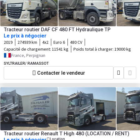
Tracteur routier DAF CF 480 FT Hydraulique TP
Le prix à négocier
2019
274939 km
4x2
Euro 6
480 CV
Capacité de chargement:
11541 kg
Poids total à charger:
19000 kg
France, Perpignan
SYLTRAILER/ RAMASSOT
Contacter le vendeur
Tracteur routier Renault T High 480 (LOCATION / RENT)
Le prix à négocier
Location