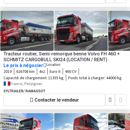
Tracteur routier, Semi-remorque benne Volvo FH 460 +
SCHMITZ CARGOBULL SKI24 (LOCATION / RENT)
Le prix à négocier
Location
2019
626708 km
4x2
Euro 6
460 CV
Capacité de chargement:
11355 kg
Poids total à charger:
44000 kg
France, Perpignan
SYLTRAILER/ RAMASSOT
Contacter le vendeur