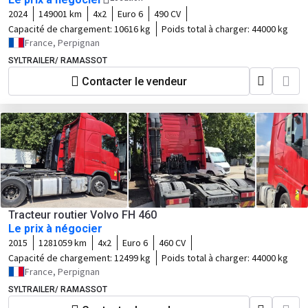
2024
149001 km
4x2
Euro 6
490 CV
Capacité de chargement:
10616 kg
Poids total à charger:
44000 kg
France, Perpignan
SYLTRAILER/ RAMASSOT
Contacter le vendeur
Tracteur routier Volvo FH 460
Le prix à négocier
2015
1281059 km
4x2
Euro 6
460 CV
Capacité de chargement:
12499 kg
Poids total à charger:
44000 kg
France, Perpignan
SYLTRAILER/ RAMASSOT