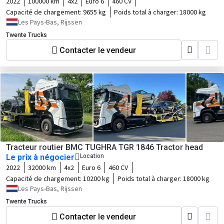
2022
100000 km
4x2
Euro 6
460 CV
Capacité de chargement:
9655 kg
Poids total à charger:
18000 kg
Les Pays-Bas, Rijssen
Twente Trucks
Contacter le vendeur
Tracteur routier BMC TUGHRA TGR 1846 Tractor head
Le prix à négocier
Location
2022
32000 km
4x2
Euro 6
460 CV
Capacité de chargement:
10200 kg
Poids total à charger:
18000 kg
Les Pays-Bas, Rijssen
Twente Trucks
Contacter le vendeur