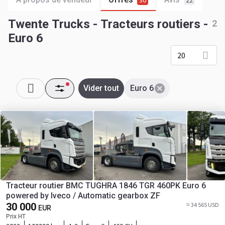
30
22
Twente Trucks - Tracteurs routiers -
2
Euro 6
20
Vider tout
Euro 6
Tracteur routier BMC TUGHRA 1846 TGR 460PK Euro 6
powered by Iveco / Automatic gearbox ZF
30 000
≈ 34 565 USD
EUR
Prix HT