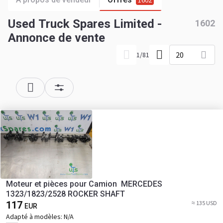
1602
Used Truck Spares Limited -
1602
Annonce de vente
20
1
/
81
Moteur et pièces pour Camion MERCEDES
1323/1823/2528 ROCKER SHAFT
117
≈ 135 USD
EUR
Adapté à modèles:
N/A