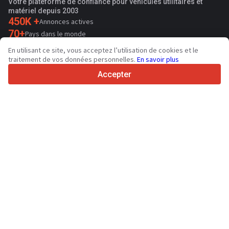
Votre plateforme de confiance pour véhicules utilitaires et
matériel depuis 2003
450K +
Annonces actives
70+
Pays dans le monde
36
Langues prises en charge
En utilisant ce site, vous acceptez l’utilisation de cookies et le
traitement de vos données personnelles.
En savoir plus
4.7/5
Trustpilot
Accepter
Aux vendeurs
Services de promotion
Tarifs aux services payants du site
Assistance
Aux acheteurs
Avis sur les marques
Spécifications et données techniques
Salons