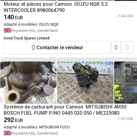
Moteur et pièces pour Camion ISUZU NQR 5.2
INTERCOOLER 8980064790
140
≈ 161 USD
EUR
Adapté à modèles:
ISUZU NQR
Royaume-Uni, Sunderland
Used Truck Spares Limited
Contacter le vendeur
Système de carburant pour Camion MITSUBISHI 4M50
BOSCH FUEL PUMP P/NO 0445 020 050 / ME225083
292
≈ 337 USD
EUR
Adapté à modèles:
MITSUBISHI FUSO
Royaume-Uni, Sunderland