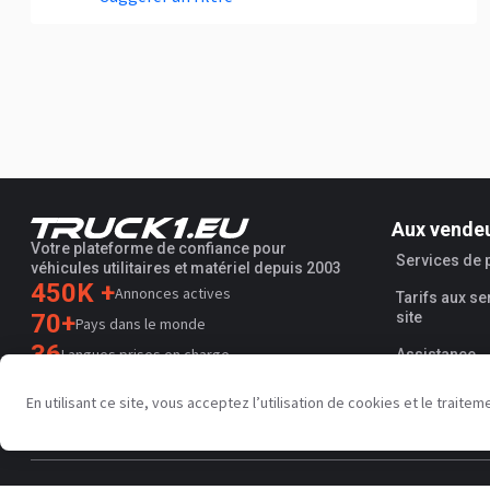
Aux vende
Votre plateforme de confiance pour
Services de
véhicules utilitaires et matériel depuis 2003
450K +
Annonces actives
Tarifs aux se
70+
site
Pays dans le monde
36
Langues prises en charge
Assistance
4.7/5
En utilisant ce site, vous acceptez l’utilisation de cookies et le trai
Trustpilot