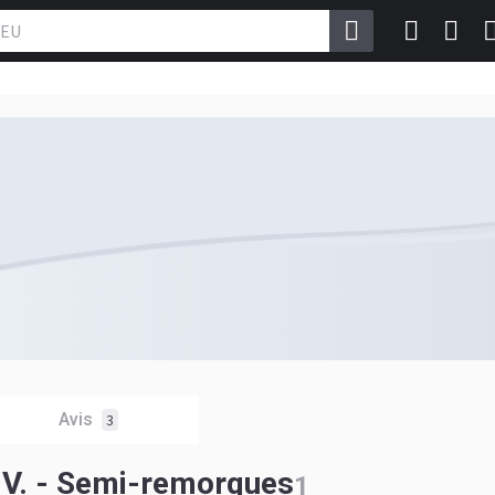
Avis
3
V. - Semi-remorques
1