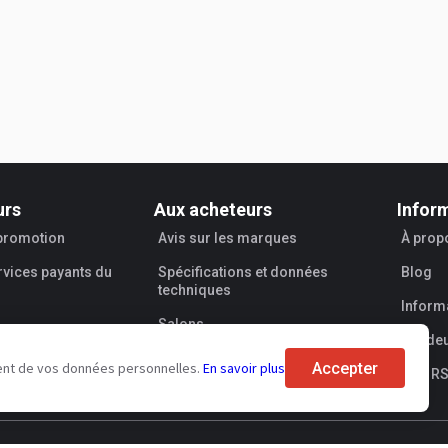
urs
Aux acheteurs
Infor
 promotion
Avis sur les marques
À prop
rvices payants du
Spécifications et données
Blog
techniques
Informa
Salons
Vende
Crédit-bail
Accepter
tement de vos données personnelles.
En savoir plus
Flux R