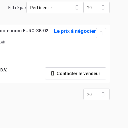
Filtré par
Pertinence
20
Nooteboom EURO-38-02
Le prix à négocier
Lek
B.V.
Contacter le vendeur
20