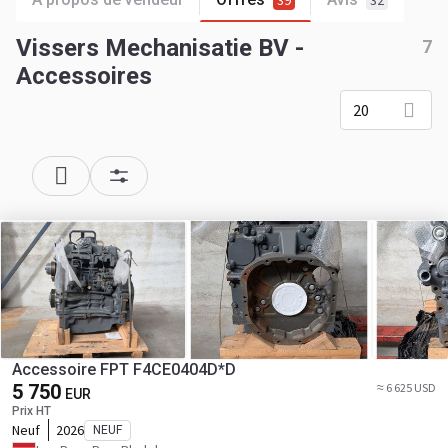
39
32
Vissers Mechanisatie BV -
7
Accessoires
20
Accessoire FPT F4CE0404D*D
5 750
≈ 6 625 USD
EUR
Prix HT
Neuf
2026
NEUF