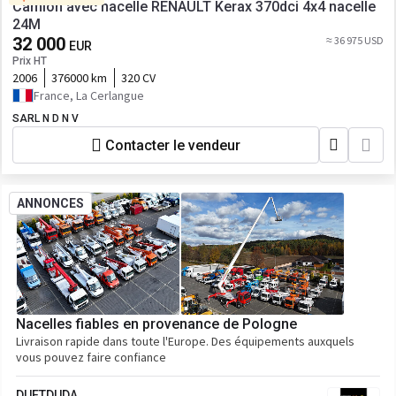
Camion avec nacelle RENAULT Kerax 370dci 4x4 nacelle
24M
32 000
≈ 36 975 USD
EUR
Prix HT
2006
376000 km
320 CV
France, La Cerlangue
SARL N D N V
Contacter le vendeur
ANNONCES
Nacelles fiables en provenance de Pologne
Livraison rapide dans toute l'Europe. Des équipements auxquels
vous pouvez faire confiance
DUETDUDA