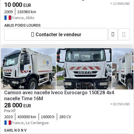
10 000
≈ 11 554 USD
EUR
2009
163980 km
France, Ablis
ABLIS POIDS LOURDS
Contacter le vendeur
Camion avec nacelle Iveco Eurocargo 150E28 4x4
nacelle Time 16M
28 000
≈ 32 353 USD
EUR
Prix HT
2010
430000 km
16000 h
280 CV
France, La Cerlangue
SARL N D N V