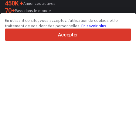
450K +
Annonces actives
70+
Pays dans le monde
36
Langues prises en charge
En utilisant ce site, vous acceptez l’utilisation de cookies et le
traitement de vos données personnelles.
En savoir plus
4.7/5
Trustpilot
Accepter
Aux vendeurs
Services de promotion
Tarifs aux services payants du site
Assistance
Aux acheteurs
Avis sur les marques
Spécifications et données techniques
Salons
Crédit-bail