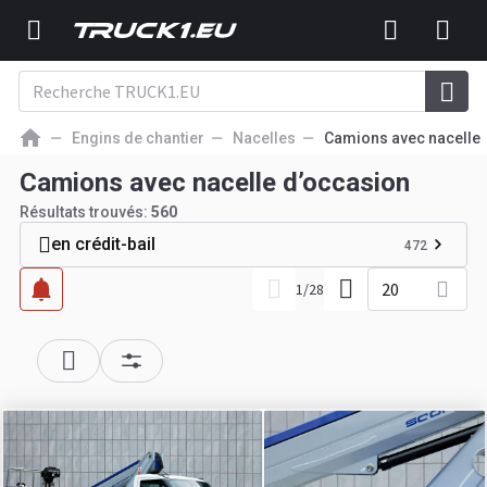
Engins de chantier
Nacelles
Camions avec nacelle
Camions avec nacelle d’occasion
Résultats trouvés:
560
en crédit-bail
472
20
1
/
28