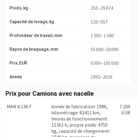
250–29 874
Poids, kg
120–557
Capacité de levage, kg
1 300–1 300
Profondeur de travail, mm
15 000–18 000
Rayon de braquage, mm
6 000–105 000
Prix, EUR
1992–2026
Année
Prix pour Camions avec nacelle
MAN 8.136 F
année de fabrication: 1986,
7 200
kilométrage: 82411 km,
EUR
heures de fonctionnement:
11361 h, propre poids: 4750
kg, capacité de chargement:
2740 kg, puissance du