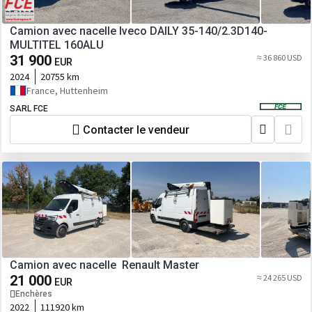
Camion avec nacelle Iveco DAILY 35-140/2.3D140-
MULTITEL 160ALU
31 900
≈ 36 860 USD
EUR
2024
20755 km
France, Huttenheim
SARL FCE
Contacter le vendeur
Camion avec nacelle Renault Master
21 000
≈ 24 265 USD
EUR
Enchères
2022
111920 km