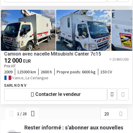
Camion avec nacelle Mitsubishi Canter 7c15
12 000
≈ 13 865 USD
EUR
Prix HT
2009
125000 km
2600 h
Propre poids:
6600 kg
150 CV
France, La Cerlangue
SARL N D N V
Contacter le vendeur
20
1
/
28
Rester informé : s'abonner aux nouvelles