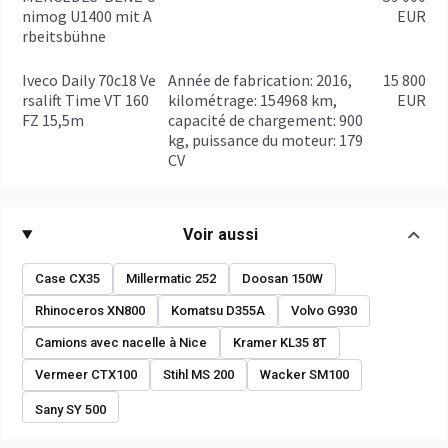
nimog U1400 mit A
EUR
rbeitsbühne
Iveco Daily 70c18 Ve
année de fabrication: 2016,
15 800
rsalift Time VT 160
kilométrage: 154968 km,
EUR
FZ 15,5m
capacité de chargement: 900
kg, puissance du moteur: 179
CV
Voir aussi
Case CX35
Millermatic 252
Doosan 150W
Rhinoceros XN800
Komatsu D355A
Volvo G930
Camions avec nacelle à Nice
Kramer KL35 8T
Vermeer CTX100
Stihl MS 200
Wacker SM100
Sany SY 500