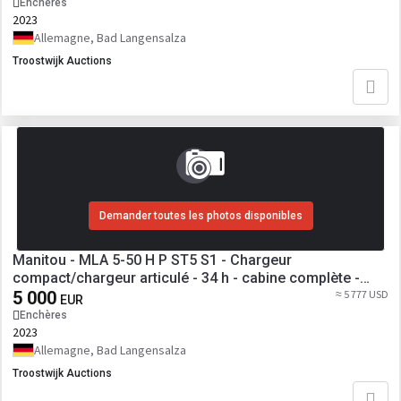
Enchères
2023
Allemagne, Bad Langensalza
Troostwijk Auctions
Demander toutes les photos disponibles
Manitou - MLA 5-50 H P ST5 S1 - Chargeur
compact/chargeur articulé - 34 h - cabine complète -
godet + fourches - parfait état - 2023
5 000
≈ 5 777 USD
EUR
Enchères
2023
Allemagne, Bad Langensalza
Troostwijk Auctions