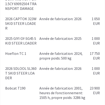
1.5CY 69092504 TRA
NSPORT DAMAGE
2026 CAPTOK 323W
année de fabrication: 2026
1 050
SKID STEER LOADE
EUR
R
2025 GIYI GY-SG45 S
année de fabrication: 2025
1 000
KID STEER LOADER
EUR
Hoeflon TC 1
année de fabrication: 2024,
17 750
propre poids: 500 kg
EUR
2026 SDLOOL SL360
année de fabrication: 2026
1 000
T SKID STEER LOA
EUR
DER
Bobcat T190
année de fabrication: 2001,
23 900
heures de fonctionnement:
EUR
1505 h, propre poids: 3286 kg