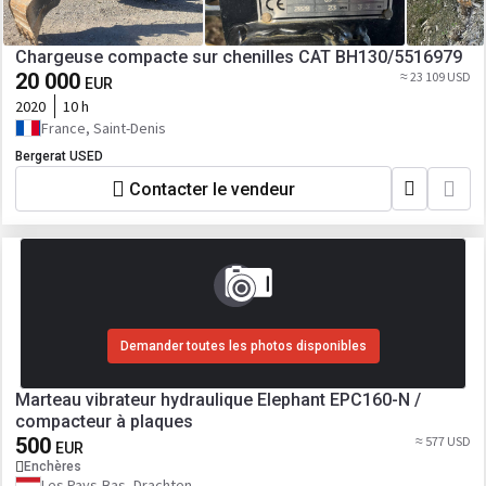
Chargeuse compacte sur chenilles CAT BH130/5516979
20 000
≈ 23 109 USD
EUR
2020
10 h
France, Saint-Denis
Bergerat USED
Contacter le vendeur
Demander toutes les photos disponibles
Marteau vibrateur hydraulique Elephant EPC160-N /
compacteur à plaques
500
≈ 577 USD
EUR
Enchères
Les Pays-Bas, Drachten