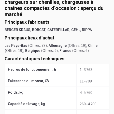
chargeurs sur chenilles, chargeuses à
chaînes compactes d’occasion : aperçu du
marché
Principaux fabricants
,
,
,
,
BERGER KRAUS
BOBCAT
CATERPILLAR
GEHL
RIPPA
Principaux lieux d’achat
(Offres: 73)
,
(Offres: 19)
,
Les Pays-Bas
Allemagne
Chine
(Offres: 19)
,
(Offres: 9)
,
(Offres: 6)
Belgique
France
Caractéristiques techniques
1–3 763
Heures de fonctionnement, h
11–789
Puissance du moteur, CV
4–5 760
Poids, kg
260–4 200
Capacité de levage, kg