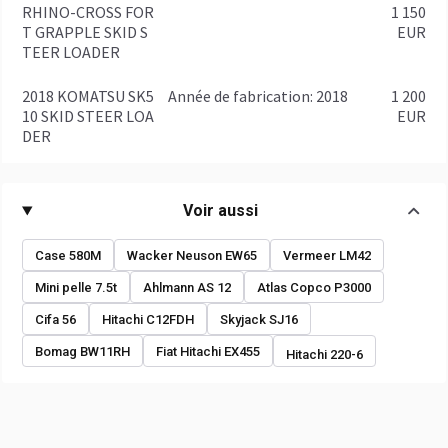
RHINO-CROSS FOR
1 150
T GRAPPLE SKID S
EUR
TEER LOADER
2018 KOMATSU SK5
année de fabrication: 2018
1 200
10 SKID STEER LOA
EUR
DER
Voir aussi
Case 580M
Wacker Neuson EW65
Vermeer LM42
Mini pelle 7.5t
Ahlmann AS 12
Atlas Copco P3000
Cifa 56
Hitachi C12FDH
Skyjack SJ16
Bomag BW11RH
Fiat Hitachi EX455
Hitachi 220-6