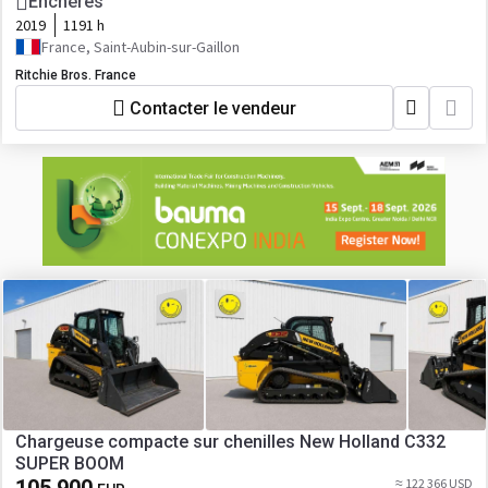
Loader
Enchères
2019
1191 h
France, Saint-Aubin-sur-Gaillon
Ritchie Bros. France
Contacter le vendeur
Chargeuse compacte sur chenilles New Holland C332
SUPER BOOM
≈ 122 366 USD