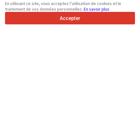
36
Langues prises en charge
En utilisant ce site, vous acceptez l’utilisation de cookies et le
traitement de vos données personnelles.
En savoir plus
4.7/5
Trustpilot
Accepter
Aux vendeurs
Services de promotion
Tarifs aux services payants du site
Assistance
Aux acheteurs
Avis sur les marques
Spécifications et données techniques
Salons
Crédit-bail
Informations