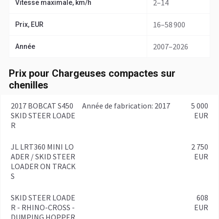
2–14
Vitesse maximale, km/h
16–58 900
Prix, EUR
2007–2026
Année
Prix pour Chargeuses compactes sur
chenilles
2017 BOBCAT S450
année de fabrication: 2017
5 000
SKID STEER LOADE
EUR
R
JL LRT360 MINI LO
2 750
ADER / SKID STEER
EUR
LOADER ON TRACK
S
SKID STEER LOADE
608
R - RHINO-CROSS -
EUR
DUMPING HOPPER