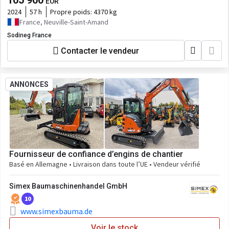
105 900
EUR
2024
57 h
Propre poids:
4370 kg
France, Neuville-Saint-Amand
Sodineg France
Contacter le vendeur
ANNONCES
Fournisseur de confiance d’engins de chantier
Basé en Allemagne • Livraison dans toute l’UE • Vendeur vérifié
Simex Baumaschinenhandel GmbH
10
www.simexbauma.de
Voir le stock