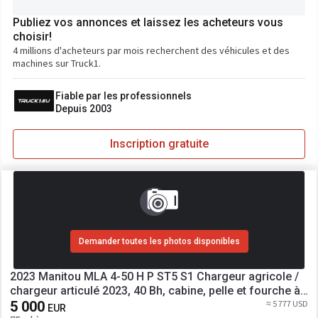
Publiez vos annonces et laissez les acheteurs vous
choisir!
4 millions d'acheteurs par mois recherchent des véhicules et des
machines sur Truck1.
Fiable par les professionnels
Depuis 2003
Inscription gratuite
Demander toutes les photos disponibles
2023 Manitou MLA 4-50 H P ST5 S1 Chargeur agricole /
chargeur articulé 2023, 40 Bh, cabine, pelle et fourche à
palettes
5 000
≈ 5 777 USD
EUR