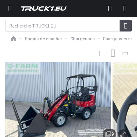
Engins de chantier
Chargeuses
Chargeuses sur 
21 450
EUR
CHARGEUSE SUR PNEUS
Schäffer 1622
9