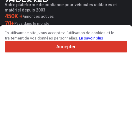
Votre plateforme de confiance pour véhicules utilitaires et
matériel depuis 2003
450K +
Annonces actives
70+
Pays dans le monde
36
Langues prises en charge
En utilisant ce site, vous acceptez l’utilisation de cookies et le
traitement de vos données personnelles.
En savoir plus
4.7/5
Trustpilot
Accepter
Aux vendeurs
Contacter
Services de promotion
Tarifs aux services payants du site
Assistance
Aux acheteurs
Avis sur les marques
Spécifications et données techniques
Salons