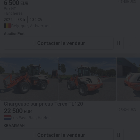
6 500
≈ 7 489 USD
EUR
Prix HT
Enchères
2022
83 h
132 CV
Belgique, Antwerpen
AuctionPort
Contacter le vendeur
Chargeuse sur pneus Terex TL120
22 500
≈ 25 924 USD
EUR
Les Pays-Bas, Haelen
KRAAKMAN
Contacter le vendeur