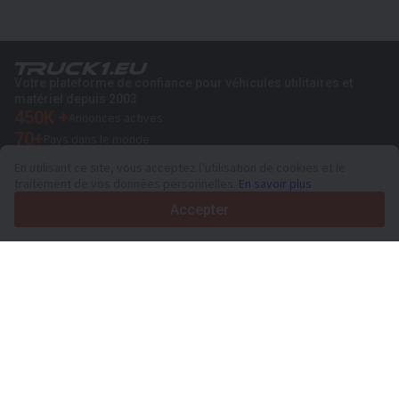
Votre plateforme de confiance pour véhicules utilitaires et
matériel depuis 2003
450K +
Annonces actives
70+
Pays dans le monde
36
Langues prises en charge
En utilisant ce site, vous acceptez l’utilisation de cookies et le
traitement de vos données personnelles.
En savoir plus
4.7/5
Trustpilot
Accepter
Aux vendeurs
Services de promotion
Tarifs aux services payants du site
Assistance
Aux acheteurs