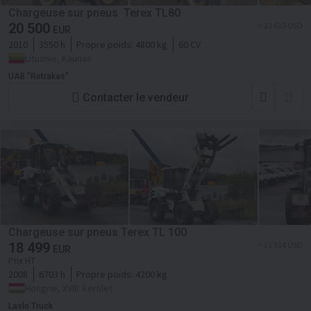
Chargeuse sur pneus Terex TL80
20 500
≈ 23 619 USD
EUR
2010
3550 h
Propre poids:
4800 kg
60 CV
Lituanie, Kaunas
UAB "Rotrakas"
Contacter le vendeur
Chargeuse sur pneus Terex TL 100
18 499
≈ 21 314 USD
EUR
Prix HT
2008
6703 h
Propre poids:
4200 kg
Hongrie, XVIII. kerület
Laslo Truck