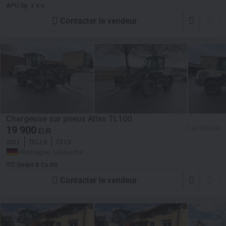
APU Sp. z o.o.
Contacter le vendeur
Chargeuse sur pneus Atlas TL100
19 900
≈ 22 928 USD
EUR
2011
7512 h
73 CV
Allemagne, Lübbecke
ITC GmbH & Co.KG
Contacter le vendeur