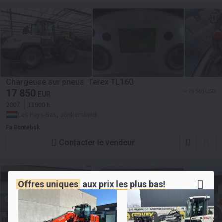
Chargeuse sur pneus Terex TL160
17 850
≈ 20 566 USD
EUR
2007
11900 h
Les Pays-Bas, Jonkersland
Fa Bontebok
Contacter le vendeur
Offres uniques
aux
prix les plus bas!