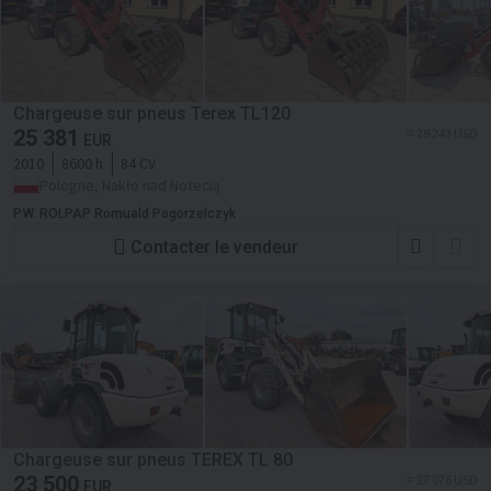
Chargeuse sur pneus Terex TL120
25 381
≈ 29 243 USD
EUR
2010
8600 h
84 CV
Pologne, Nakło nad Notecią
P.W. ROLPAP Romuald Pogorzelczyk
Contacter le vendeur
Chargeuse sur pneus TEREX TL 80
23 500
≈ 27 076 USD
EUR