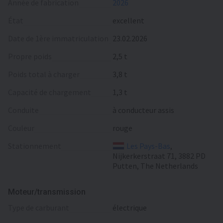
Année de fabrication
2026
État
excellent
Date de 1ère immatriculation
23.02.2026
Propre poids
2,5 t
Poids total à charger
3,8 t
Capacité de chargement
1,3 t
Conduite
à conducteur assis
Сouleur
rouge
Stationnement
Les Pays-Bas
,
Nijkerkerstraat 71, 3882 PD
Putten, The Netherlands
Moteur/transmission
type de carburant
électrique