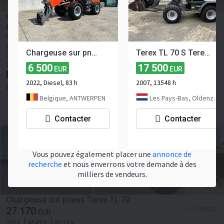
Chargeuse sur pneus diesel Schaeff-Terex TL120 64,5
kW 2004
12 000
≈ 13 826 USD
EUR
Prix HT
Chargeuse sur pneus télescopique Yeejoa TL3500 Diesel 2022
Terex TL 70 S Terex TL 70 S
Enchères
2004
11814 h
87 CV
6 500
17 500
EUR
EUR
Belgique, Antwerpen
2022, Diesel, 83 h
2007, 13548 h
AuctionPort
Belgique, ANTWERPEN
Les Pays-Bas, Oldenzaal
Contacter le vendeur
Contacter
Contacter
Vous pouvez également placer une
annonce de
recherche
et nous enverrons votre demande à des
milliers de vendeurs.
Chargeuse sur pneus Terex TL 70
27 170
≈ 31 304 USD
EUR
2017
4549 h
612 CV