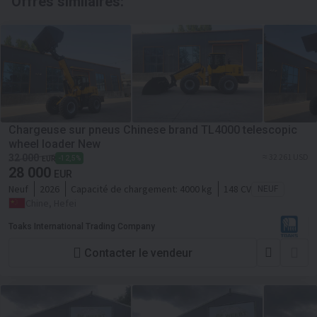
Offres similaires:
Chargeuse sur pneus Chinese brand TL4000 telescopic
wheel loader New
≈ 32 261 USD
32 000
-12,5%
EUR
28 000
EUR
Neuf
2026
Capacité de chargement:
4000 kg
148 CV
NEUF
Chine, Hefei
Toaks International Trading Company
Contacter le vendeur