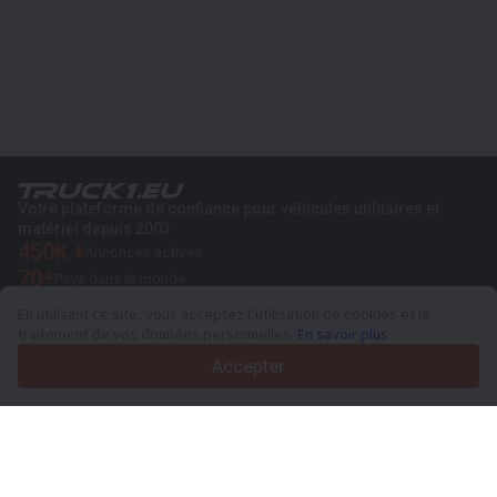
Votre plateforme de confiance pour véhicules utilitaires et
matériel depuis 2003
450K +
Annonces actives
70+
Pays dans le monde
36
Langues prises en charge
En utilisant ce site, vous acceptez l’utilisation de cookies et le
traitement de vos données personnelles.
En savoir plus
4.7/5
Trustpilot
Accepter
Aux vendeurs
Services de promotion
Tarifs aux services payants du site