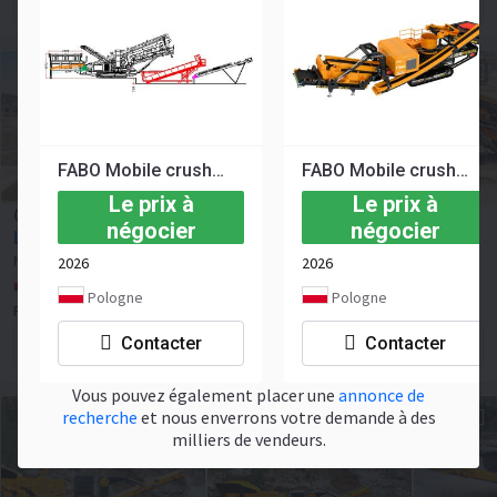
Contacter le vendeur
FABO Mobile crusher
FABO Mobile crusher
Le prix à
Le prix à
Concasseur mobile FABO Mobile crusher
négocier
négocier
Le prix à négocier
Neuf
2026
NEUF
2026
2026
Pologne, Warsaw
Pologne
Pologne
Fabo Company
Contacter
Contacter
Contacter le vendeur
Vous pouvez également placer une
annonce de
recherche
et nous enverrons votre demande à des
milliers de vendeurs.