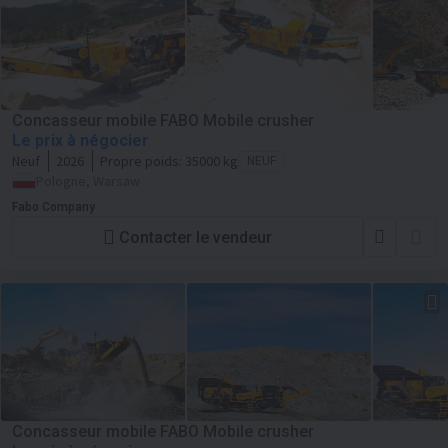
Concasseur mobile FABO Mobile crusher
Le prix à négocier
Neuf
2026
Propre poids:
35000 kg
NEUF
Pologne, Warsaw
Fabo Company
Contacter le vendeur
Concasseur mobile FABO Mobile crusher