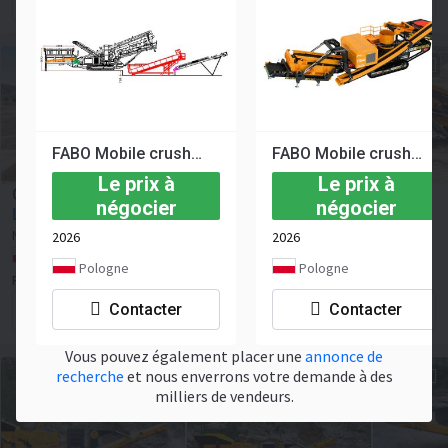
Contacter le vendeur
FABO Mobile crusher
FABO Mobile crusher
Le prix à
Le prix à
Concasseur mobile FABO Mobile crusher
négocier
négocier
Le prix à négocier
Neuf
2026
NEUF
2026
2026
Pologne, Warsaw
Pologne
Pologne
Fabo Company
Contacter
Contacter
Contacter le vendeur
Vous pouvez également placer une
annonce de
recherche
et nous enverrons votre demande à des
milliers de vendeurs.