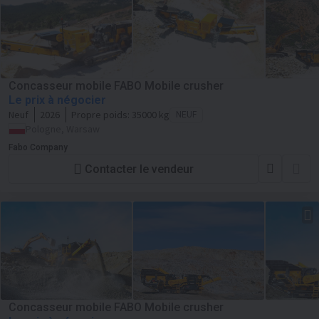
Concasseur mobile FABO Mobile crusher
Le prix à négocier
Neuf
2026
Propre poids:
35000 kg
NEUF
Pologne, Warsaw
Fabo Company
Contacter le vendeur
Concasseur mobile FABO Mobile crusher