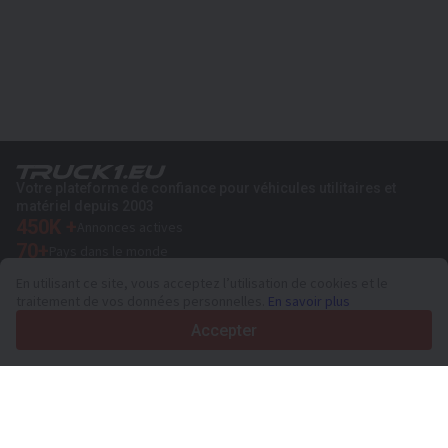
Votre plateforme de confiance pour véhicules utilitaires et
matériel depuis 2003
450K +
Annonces actives
70+
Pays dans le monde
36
Langues prises en charge
En utilisant ce site, vous acceptez l’utilisation de cookies et le
traitement de vos données personnelles.
En savoir plus
4.7/5
Trustpilot
Accepter
Aux vendeurs
Services de promotion
Tarifs aux services payants du site