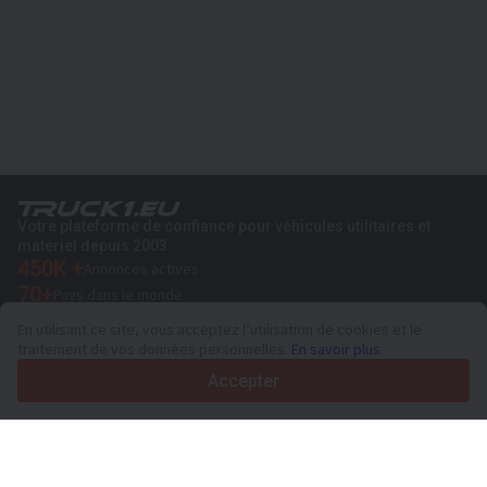
Votre plateforme de confiance pour véhicules utilitaires et
matériel depuis 2003
450K +
Annonces actives
70+
Pays dans le monde
36
Langues prises en charge
En utilisant ce site, vous acceptez l’utilisation de cookies et le
traitement de vos données personnelles.
En savoir plus
4.7/5
Trustpilot
Accepter
Aux vendeurs
Services de promotion