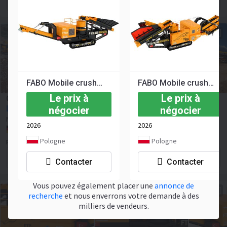
Contacter le vendeur
FABO Mobile crusher
FABO Mobile crusher
Le prix à
Le prix à
Concasseur mobile FABO Mobile crusher
Le prix à négocier
négocier
négocier
Neuf
2026
NEUF
2026
2026
Allemagne, Niederheid
Pologne
Pologne
Fabo Company
Contacter le vendeur
Contacter
Contacter
Vous pouvez également placer une
annonce de
recherche
et nous enverrons votre demande à des
milliers de vendeurs.