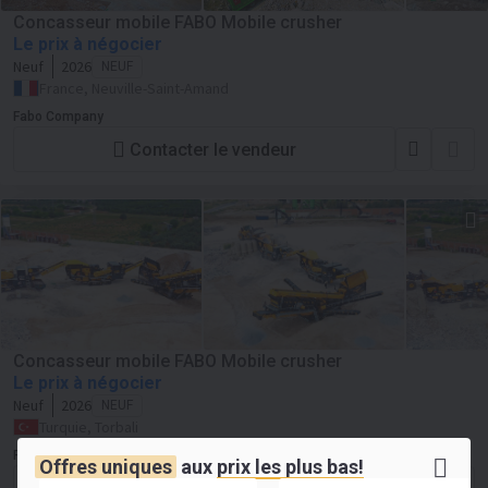
Concasseur mobile FABO Mobile crusher
Le prix à négocier
Neuf
2026
NEUF
France, Neuville-Saint-Amand
Fabo Company
Contacter le vendeur
Concasseur mobile FABO Mobile crusher
Le prix à négocier
Neuf
2026
NEUF
Turquie, Torbali
Fabo Company
Offres uniques
aux
prix les plus bas!