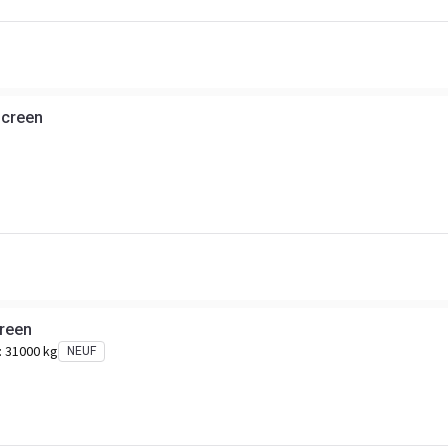
screen
creen
:
31000 kg
NEUF