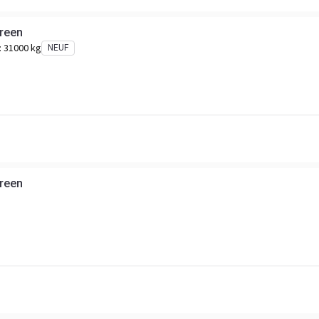
creen
:
31000 kg
NEUF
creen