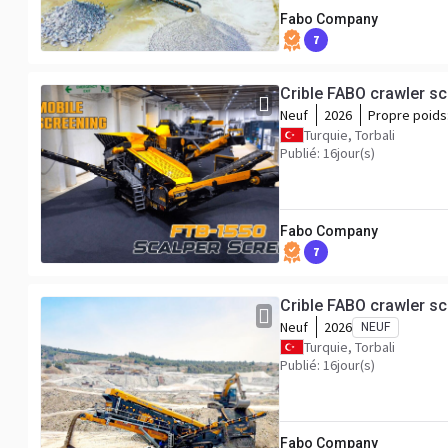
Fabo Company
7
Crible FABO crawler s
Neuf
2026
Propre poids
Turquie, Torbali
Publié: 16jour(s)
Fabo Company
7
Crible FABO crawler s
Neuf
2026
NEUF
Turquie, Torbali
Publié: 16jour(s)
Fabo Company