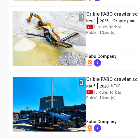
Crible FABO crawler s
Neuf
2026
Propre poids
Turquie, Torbali
Publié: 10jour(s)
Fabo Company
7
Crible FABO crawler s
Neuf
2026
NEUF
Turquie, Torbali
Publié: 10jour(s)
Fabo Company
7