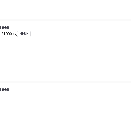
creen
:
31000 kg
NEUF
creen