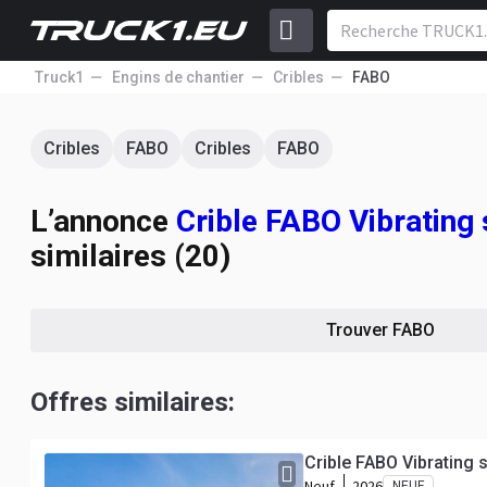
Truck1
Engins de chantier
Cribles
FABO
Cribles
FABO
Cribles
FABO
L’annonce
Crible FABO Vibrating
similaires (20)
Trouver FABO
Offres similaires:
Crible FABO Vibrating 
Neuf
2026
NEUF