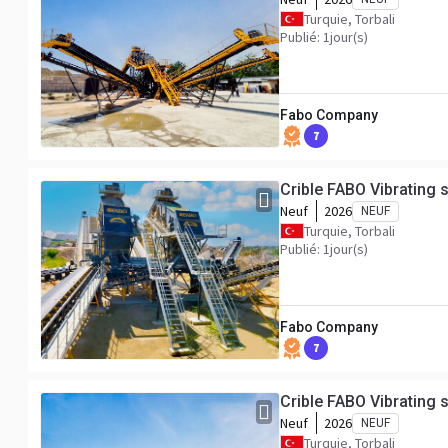
Turquie, Torbali
Publié: 1jour(s)
Fabo Company
7
Crible FABO Vibrating 
Neuf
2026
NEUF
Turquie, Torbali
Publié: 1jour(s)
Fabo Company
7
Crible FABO Vibrating 
Neuf
2026
NEUF
Turquie, Torbali