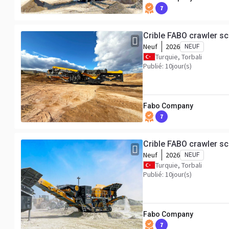
7
Crible FABO crawler s
Neuf
2026
NEUF
Turquie, Torbali
Publié: 10jour(s)
Fabo Company
7
Crible FABO crawler s
Neuf
2026
NEUF
Turquie, Torbali
Publié: 10jour(s)
Fabo Company
7