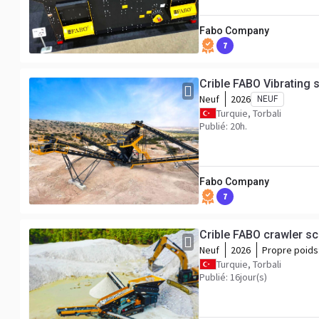
Fabo Company
7
Crible FABO Vibrating 
Neuf
2026
NEUF
Turquie, Torbali
Publié: 20h.
Fabo Company
7
Crible FABO crawler s
Neuf
2026
Propre poids
Turquie, Torbali
Publié: 16jour(s)