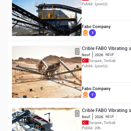
Publié: 1jour(s)
Fabo Company
7
Crible FABO Vibrating 
Neuf
2026
NEUF
Turquie, Torbali
Publié: 1jour(s)
Fabo Company
7
Crible FABO Vibrating 
Neuf
2026
NEUF
Turquie, Torbali
Publié: 20h.