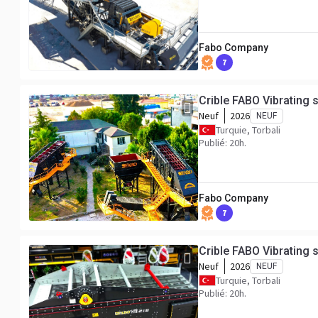
Fabo Company
7
Crible FABO Vibrating 
Neuf
2026
NEUF
Turquie, Torbali
Publié: 20h.
Fabo Company
7
Crible FABO Vibrating 
Neuf
2026
NEUF
Turquie, Torbali
Publié: 20h.