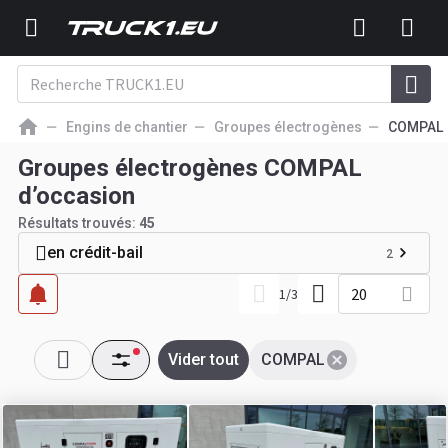
Engins de chantier
Groupes électrogènes
COMPAL
Groupes électrogènes COMPAL
d’occasion
Résultats trouvés:
45
en crédit-bail
2
20
1
/
3
Vider tout
COMPAL