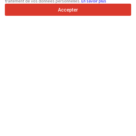
traitement de vos données personnelles.
En savoir plus
4.7/5
Trustpilot
Accepter
Aux vendeurs
Services de promotion
Tarifs aux services payants du site
Assistance
Aux acheteurs
Avis sur les marques
Spécifications et données techniques
Salons
Crédit-bail
Informations
À propos de Truck1