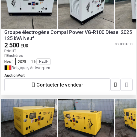
Groupe électrogène Compal Power VG-R100 Diesel 2025
125 kVA Neuf
2 500
≈ 2 880 USD
EUR
Prix HT
Enchères
Neuf
2025
1 h
NEUF
Belgique, Antwerpen
AuctionPort
Contacter le vendeur