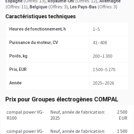
(Offres: 13)
,
(Offres: 12)
,
Espagne
Royaume-Uni
Allemagne
(Offres: 11)
,
(Offres: 3)
,
(Offres: 3)
Belgique
Les Pays-Bas
Caractéristiques techniques
1–5
Heures de fonctionnement, h
41–408
Puissance du moteur, CV
200–1 300
Poids, kg
1 500–5 270
Prix, EUR
2025–2026
Année
Prix pour Groupes électrogènes COMPAL
compal power VG-
Neuf, année de fabrication:
2 500
R100
2025
EUR
compal power VG-
Neuf, année de fabrication:
1 500