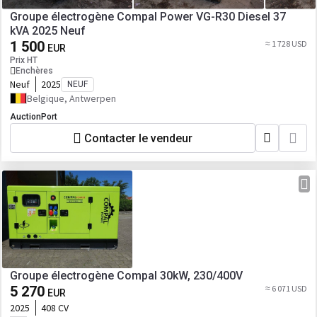
Groupe électrogène Compal Power VG-R30 Diesel 37
kVA 2025 Neuf
1 500
≈ 1 728 USD
EUR
Prix HT
Enchères
Neuf
2025
NEUF
Belgique, Antwerpen
AuctionPort
Contacter le vendeur
Groupe électrogène Compal 30kW, 230/400V
5 270
≈ 6 071 USD
EUR
2025
408 CV