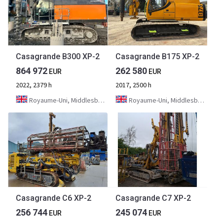
Casagrande B300 XP-2
Casagrande B175 XP-2
864 972
262 580
EUR
EUR
2022, 2379 h
2017, 2500 h
Royaume-Uni, Middlesbrough
Royaume-Uni, Middlesbrough
Casagrande C6 XP-2
Casagrande C7 XP-2
256 744
245 074
EUR
EUR