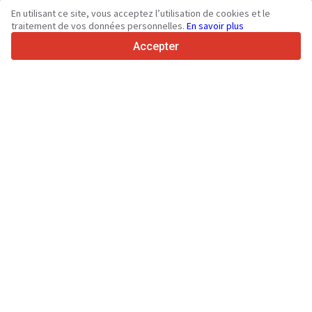
36
Langues prises en charge
En utilisant ce site, vous acceptez l’utilisation de cookies et le
traitement de vos données personnelles.
En savoir plus
4.7/5
Trustpilot
Accepter
Aux vendeurs
Contacter
Services de promotion
Tarifs aux services payants du site
Assistance
Aux acheteurs
Avis sur les marques
Spécifications et données techniques
Salons
Crédit-bail
Informations