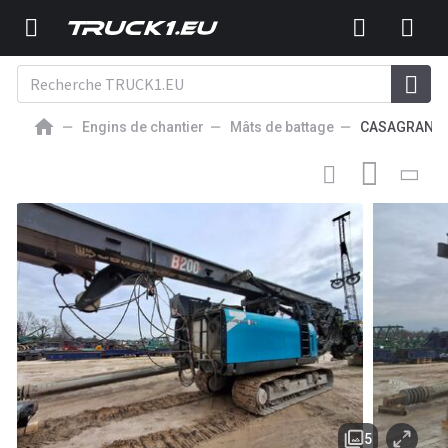
Engins de chantier
Mâts de battage
CASAGRAND
490 000
EUR
MÂT DE BATTAGE
Casagrande B200 XP-2
5