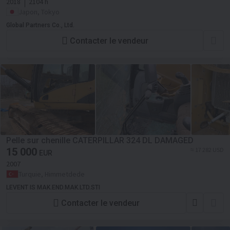
2018
2104 h
Japon, Tokyo
Global Partners Co., Ltd.
Contacter le vendeur
Pelle sur chenille CATERPILLAR 324 DL DAMAGED
15 000
≈ 17 282 USD
EUR
2007
Turquie, Himmetdede
LEVENT IS MAK.END.MAK.LTD.STI
Contacter le vendeur