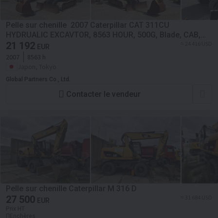
Pelle sur chenille 2007 Caterpillar CAT 311CU
HYDRUALIC EXCAVTOR, 8563 HOUR, 500G, Blade, CAB,
Multilever, Pipings, A/C
21 192
≈ 24 416 USD
EUR
2007
8563 h
Japon, Tokyo
Global Partners Co., Ltd.
Contacter le vendeur
Pelle sur chenille Caterpillar M 316 D
27 500
≈ 31 684 USD
EUR
Prix HT
Enchères