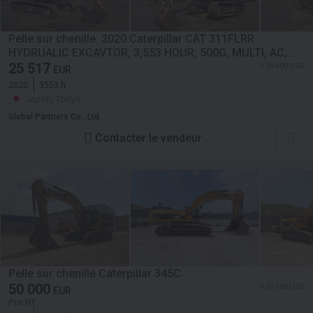
Pelle sur chenille 2020 Caterpillar CAT 311FLRR
HYDRUALIC EXCAVTOR, 3,553 HOUR, 500G, MULTI, AC,
EPA
25 517
≈ 29 400 USD
EUR
2020
3553 h
Japon, Tokyo
Global Partners Co., Ltd.
Contacter le vendeur
Pelle sur chenille Caterpillar 345C
50 000
≈ 57 609 USD
EUR
Prix HT