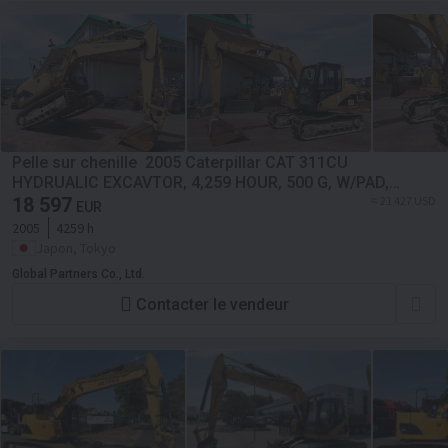
Pelle sur chenille 2005 Caterpillar CAT 311CU
HYDRUALIC EXCAVTOR, 4,259 HOUR, 500 G, W/PAD,
MULTI LEVER, W/ARM CRANE, A/C
18 597
≈ 21 427 USD
EUR
2005
4259 h
Japon, Tokyo
Global Partners Co., Ltd.
Contacter le vendeur