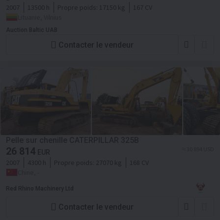
2007
13500 h
Propre poids:
17150 kg
167 CV
Lituanie, Vilnius
Auction Baltic UAB
Contacter le vendeur
Pelle sur chenille CATERPILLAR 325B
26 814
≈ 30 894 USD
EUR
2007
4300 h
Propre poids:
27070 kg
168 CV
Chine, -
Red Rhino Machinery Ltd
Contacter le vendeur