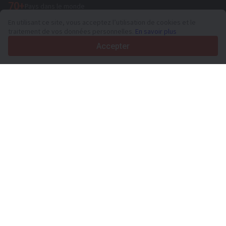
70+
Pays dans le monde
36
Langues prises en charge
En utilisant ce site, vous acceptez l’utilisation de cookies et le
traitement de vos données personnelles.
En savoir plus
4.7/5
Trustpilot
Accepter
Aux vendeurs
Services de promotion
Tarifs aux services payants du site
Assistance
Aux acheteurs
Avis sur les marques
Spécifications et données techniques
Salons
Crédit-bail