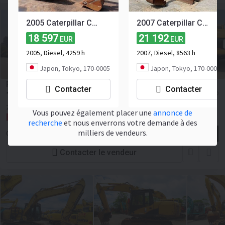
2005 Caterpillar CAT 311CU HYDRUALIC EXCAVTOR, 4,259 HOUR, 500 G, W/PAD, MULTI LEVER, W/ARM CRANE, A/C
2007 Caterpillar CAT 311CU HYDRUALIC EXCAVTOR, 8563 HOUR, 500G, Blade, CAB, Multilever, Pipings, A/C
18 597
21 192
EUR
EUR
2005, Diesel, 4259 h
2007, Diesel, 8563 h
Japon, Tokyo, 170-0005
Japon, Tokyo, 170-0005
Pelle sur chenille CATERPILLAR 320CL
Contacter
Contacter
18 164
≈ 20 928 USD
EUR
2007
147 CV
Vous pouvez également placer une
annonce de
Chine, Song Jiang Qu
recherche
et nous enverrons votre demande à des
milliers de vendeurs.
C Y Q INTERNATIONAL TRADING CO., LIMITED
Contacter le vendeur