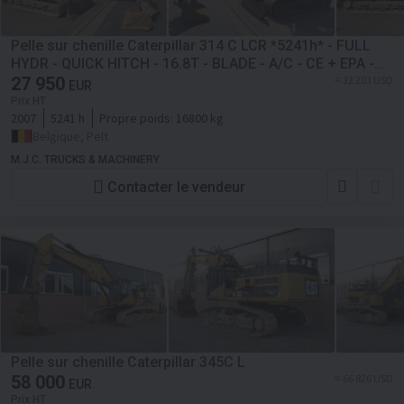
Pelle sur chenille Caterpillar 314 C LCR *5241h* - FULL
HYDR - QUICK HITCH - 16.8T - BLADE - A/C - CE + EPA -
BE MACHINE
27 950
≈ 32 203 USD
EUR
Prix HT
2007
5241 h
Propre poids:
16800 kg
Belgique, Pelt
M.J.C. TRUCKS & MACHINERY
Contacter le vendeur
Pelle sur chenille Caterpillar 345C L
58 000
≈ 66 826 USD
EUR
Prix HT