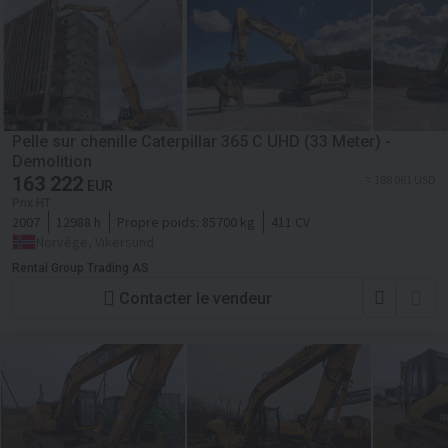
Pelle sur chenille Caterpillar 365 C UHD (33 Meter) -
Demolition
163 222
≈ 188 061 USD
EUR
Prix HT
2007
12988 h
Propre poids:
85700 kg
411 CV
Norvège, Vikersund
Rental Group Trading AS
Contacter le vendeur