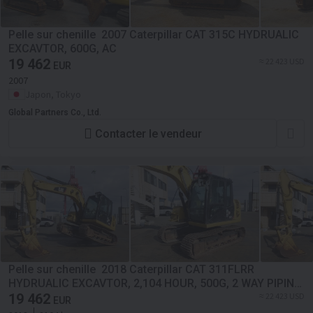
Pelle sur chenille 2007 Caterpillar CAT 315C HYDRUALIC
EXCAVTOR, 600G, AC
19 462
≈ 22 423 USD
EUR
2007
Japon, Tokyo
Global Partners Co., Ltd.
Contacter le vendeur
Pelle sur chenille 2018 Caterpillar CAT 311FLRR
HYDRUALIC EXCAVTOR, 2,104 HOUR, 500G, 2 WAY PIPING,
MULTI, AC, EPA
19 462
≈ 22 423 USD
EUR