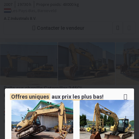
2007
19730 h
Propre poids:
48000 kg
Les Pays-Bas, Barneveld
A.Z.Industrials B.V.
Contacter le vendeur
Pelle sur chenille Caterpillar 345CL
62 500
≈ 72 011 USD
Offres uniques
aux
prix les plus bas!
EUR
Prix HT
2007
14400 h
Propre poids:
45000 kg
340 CV
Les Pays-Bas, Velddriel
Big Machinery B.V.
Contacter le vendeur