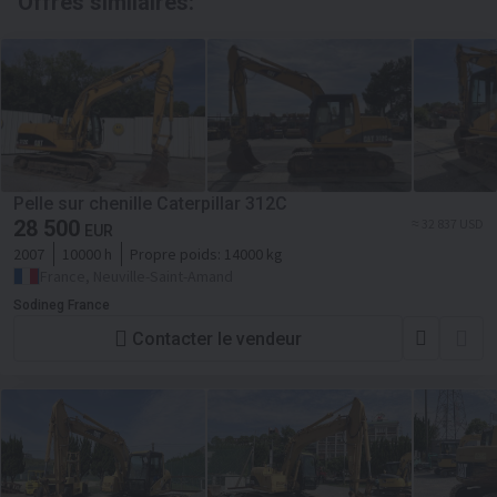
Offres similaires:
Pelle sur chenille Caterpillar 312C
28 500
≈ 32 837 USD
EUR
2007
10000 h
Propre poids:
14000 kg
France, Neuville-Saint-Amand
Sodineg France
Contacter le vendeur