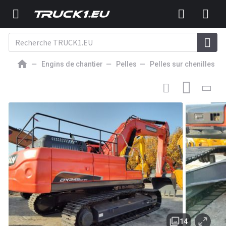
Engins de chantier
Pelles
Pelles sur chenilles
36 453
EUR
PELLE SUR CHENILLE
DOOSAN Korea Original Doosan Used
Dx345 Large Hydraulic Crawler Excavator Secondhand
Dx380 Dx340 Engineering Machinery [ Copy ]
14