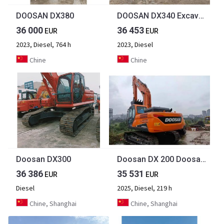
DOOSAN DX380
DOOSAN DX340 Excavator Click for Discount
36 000
36 453
EUR
EUR
2023, Diesel, 764 h
2023, Diesel
Chine
Chine
Doosan DX300
Doosan DX 200 Doosan DX 200
36 386
35 531
EUR
EUR
Diesel
2025, Diesel, 219 h
Chine, Shanghai
Chine, Shanghai