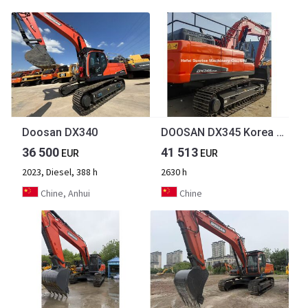
Doosan DX340
DOOSAN DX345 Korea Original Doosan Used Dx345 Large Hydraulic Crawler Excavator Secondhand Dx380 Dx340 Engineering Machinery
36 500
41 513
EUR
EUR
2023, Diesel, 388 h
2630 h
Chine, Anhui
Chine