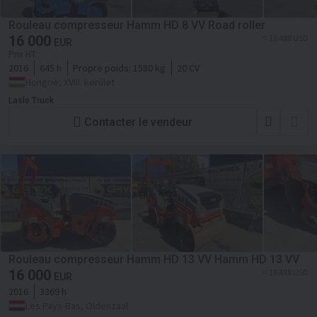
Rouleau compresseur Hamm HD 8 VV Road roller
16 000
≈ 18 488 USD
EUR
Prix HT
2016
645 h
Propre poids:
1580 kg
20 CV
Hongrie, XVIII. kerület
Laslo Truck
Contacter le vendeur
Rouleau compresseur Hamm HD 13 VV Hamm HD 13 VV
16 000
≈ 18 488 USD
EUR
2016
3369 h
Les Pays-Bas, Oldenzaal