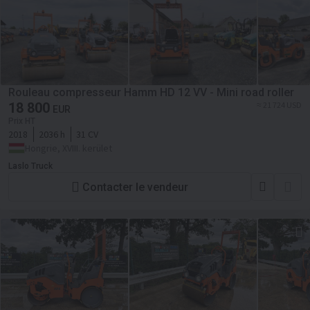
Rouleau compresseur Hamm HD 12 VV - Mini road roller
18 800
≈ 21 724 USD
EUR
Prix HT
2018
2036 h
31 CV
Hongrie, XVIII. kerület
Laslo Truck
Contacter le vendeur