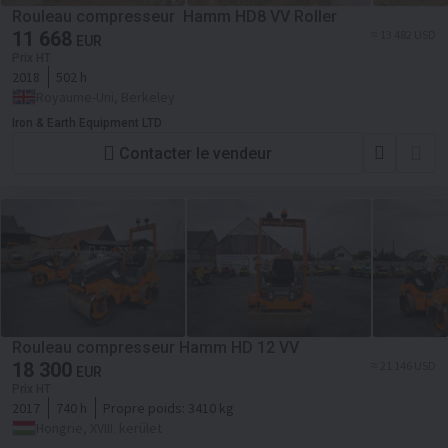
Rouleau compresseur Hamm HD8 VV Roller
11 668
≈ 13 482 USD
EUR
Prix HT
2018
502 h
Royaume-Uni, Berkeley
Iron & Earth Equipment LTD
Contacter le vendeur
Rouleau compresseur Hamm HD 12 VV
18 300
≈ 21 146 USD
EUR
Prix HT
2017
740 h
Propre poids:
3410 kg
Hongrie, XVIII. kerület