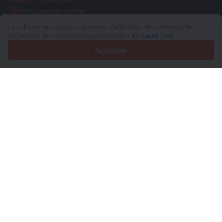
70+
Pays dans le monde
36
Langues prises en charge
En utilisant ce site, vous acceptez l’utilisation de cookies et le
traitement de vos données personnelles.
En savoir plus
4.7/5
Trustpilot
Accepter
Aux vendeurs
Services de promotion
Tarifs aux services payants du site
Assistance
Aux acheteurs
Avis sur les marques
Spécifications et données techniques
Salons
Crédit-bail