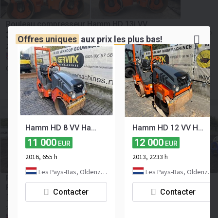
Rouleau compresseur Hamm HD 13i VV
33 750
≈ 38 999 USD
EUR
Offres uniques
aux
prix les plus bas!
2016
522 h
Royaume-Uni, Billingham
OMNIA MACHINERY UK LIMITED
Contacter le vendeur
Hamm HD 8 VV Hamm HD 8 VV
Hamm HD 12 VV Hamm HD 12 VV
11 000
12 000
EUR
EUR
2016, 655 h
2013, 2233 h
Les Pays-Bas, Oldenzaal
Les Pays-Bas, Oldenzaal
Rouleau compresseur 2014 Hamm HD10C Double Drum
Roller
Contacter
Contacter
Enchères
2014
301 h
Royaume-Uni, Derby