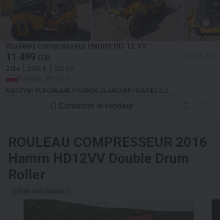
Rouleau compresseur Hamm HD 12 VV
11 499
≈ 13 287 USD
EUR
2014
1980 h
326 CV
Pologne, Pleszew
MASZYNY BUDOWLANE PISARSKI SŁAWOMIR I MACIEJ S.C.
Contacter le vendeur
ROULEAU COMPRESSEUR
2016
Hamm HD12VV Double Drum
Roller
Voir similaires