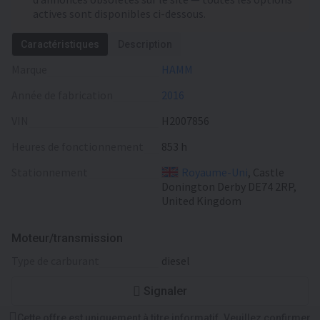
actives sont disponibles ci-dessous.
Caractéristiques
Description
Marque
HAMM
Année de fabrication
2016
VIN
H2007856
Heures de fonctionnement
853 h
Stationnement
Royaume-Uni
, Castle
Donington Derby DE74 2RP,
United Kingdom
Moteur/transmission
type de carburant
diesel
Signaler
Cette offre est uniquement à titre informatif. Veuillez confirmer