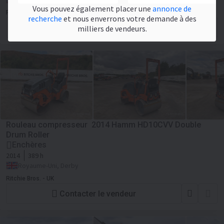
Vous pouvez également placer une
annonce de
Ritchie Bros. - UK
recherche
et nous enverrons votre demande à des
Contacter le vendeur
milliers de vendeurs.
Rouleau compresseur 2014 Hamm HD10CVV Double
Drum Roller
Enchères
2014
389 h
Royaume-Uni, Derby
Ritchie Bros. - UK
Contacter le vendeur