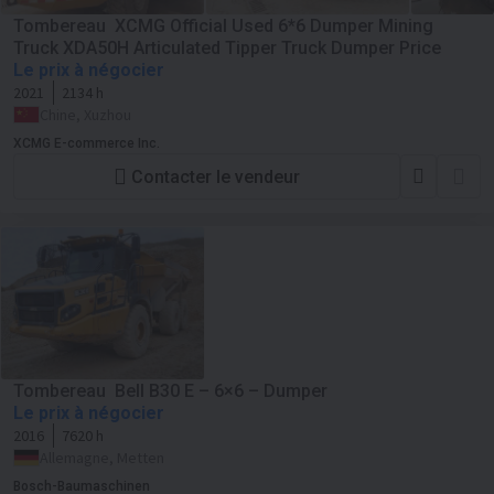
Tombereau XCMG Official Used 6*6 Dumper Mining
Truck XDA50H Articulated Tipper Truck Dumper Price
Le prix à négocier
2021
2134 h
Chine, Xuzhou
XCMG E-commerce Inc.
Contacter le vendeur
Tombereau Bell B30 E – 6×6 – Dumper
Le prix à négocier
2016
7620 h
Allemagne, Metten
Bosch-Baumaschinen