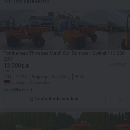
Offres similaires:
Tombereau Thwaites Mach 664 Dumper / Swivel / 13.000
EUR
13 000
≈ 14 978 USD
EUR
Prix HT
2011
2126 h
Propre poids:
4340 kg
95 CV
Allemagne, Eschweiler
Uwe Müller GmbH
Contacter le vendeur