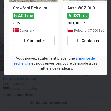
Tombereau Yanmar C30R 2 Dumper
Enchères
Crawford Belt dumper New
Ausa WOZIDŁO
Les Pays-Bas, Zevenbergen
5 400
6 031
EUR
EUR
Ritchie Bros. - the Netherlands
2025
2011, 8161 h
Contacter le vendeur
Danemark
Pologne, 37-500 Szówsko
Contacter
Contacter
Vous pouvez également placer une
annonce de
recherche
et nous enverrons votre demande à des
milliers de vendeurs.
Tombereau Terex TR45 – Dumper / Muldenkipper
Le prix à négocier
1998
13980 h
Allemagne, Metten
Bosch-Baumaschinen
Contacter le vendeur