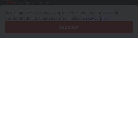
70+
Pays dans le monde
36
Langues prises en charge
En utilisant ce site, vous acceptez l’utilisation de cookies et le
traitement de vos données personnelles.
En savoir plus
4.7/5
Trustpilot
Accepter
Aux vendeurs
Services de promotion
Tarifs aux services payants du site
Assistance
Aux acheteurs
Avis sur les marques
Spécifications et données techniques
Salons
Crédit-bail