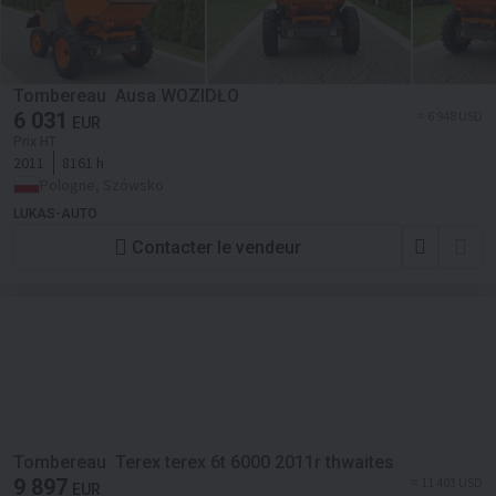
Tombereau Ausa WOZIDŁO
6 031
≈ 6 948 USD
EUR
Prix HT
2011
8161 h
Pologne, Szówsko
LUKAS-AUTO
Contacter le vendeur
Tombereau Terex terex 6t 6000 2011r thwaites
9 897
≈ 11 403 USD
EUR