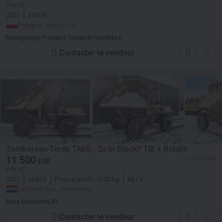
Prix HT
2011
3300 h
Pologne, Ropczyce
Nieregularny Przewóz Towarów Handekos
Contacter le vendeur
Tombereau Terex TA6S - 2x in Stock!! Tilt + Rotate
11 500
≈ 13 250 USD
EUR
Prix HT
2011
3143 h
Propre poids:
4300 kg
86 CV
Les Pays-Bas, Veldhoven
Boss Machinery BV
Contacter le vendeur