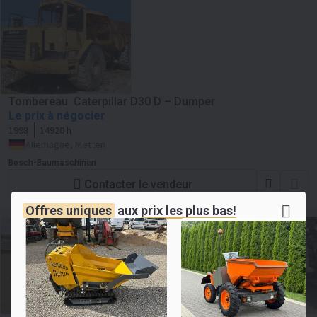
Tombereau Caterpillar D30 D – Dumper
Le prix à négocier
1998
14920 h
Allemagne, Metten
Bosch-Baumaschinen
Contacter le vendeur
Offres uniques
aux
prix les plus bas!