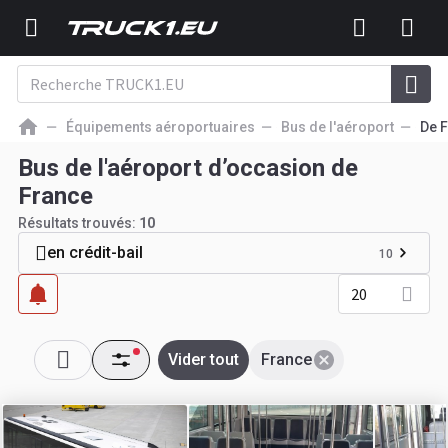
Équipements aéroportuaires
Bus de l'aéroport
De 
Bus de l'aéroport d’occasion de
France
Résultats trouvés:
10
en crédit-bail
10
20
Vider tout
France