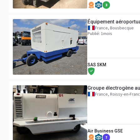
3
Équipement aéroportu
France, Bousbecque
Publié: 1mois
SAS SKM
Groupe électrogène 
France, Roissy-en-Fran
Air Business GSE
7