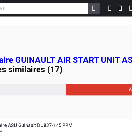
uaire GUINAULT AIR START UNIT A
s similaires (17)
A
aire ASU Guinault DU837-145 PPM
ce