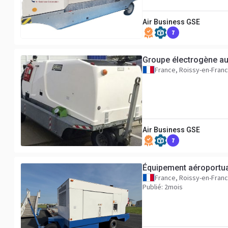
Air Business GSE
7
Groupe électrogène a
France, Roissy-en-Fran
Air Business GSE
7
Équipement aéroportu
France, Roissy-en-Fran
Publié: 2mois