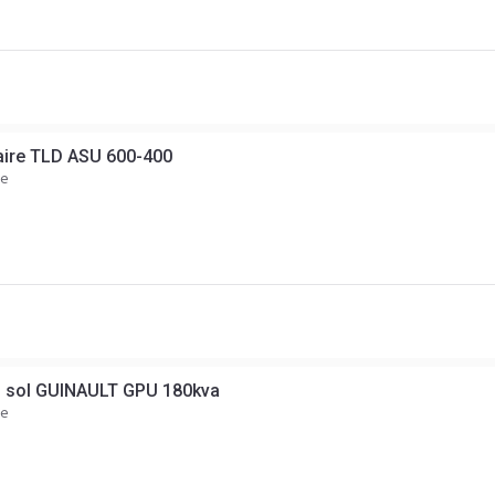
aire TLD ASU 600-400
ce
u sol GUINAULT GPU 180kva
ce