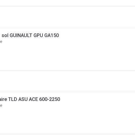
u sol GUINAULT GPU GA150
ce
aire TLD ASU ACE 600-2250
ce