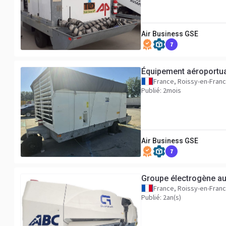
Air Business GSE
7
Équipement aéroportu
France, Roissy-en-Fran
Publié: 2mois
Air Business GSE
7
Groupe électrogène a
France, Roissy-en-Fran
Publié: 2an(s)