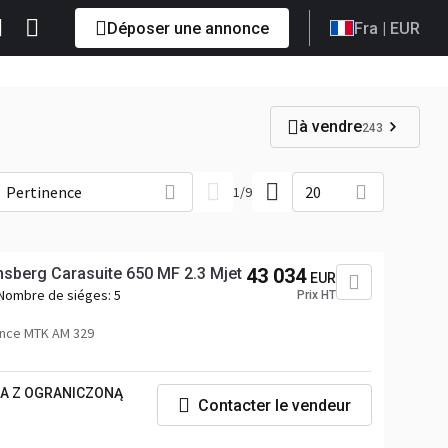
Déposer une annonce
Fra
| EUR
à vendre
243
Pertinence
20
1
/
9
sberg Carasuite 650 MF 2.3 Mjet
43 034
EUR
Nombre de siéges:
5
Prix HT
nce MTK AM 329
KA Z OGRANICZONĄ
Contacter le vendeur