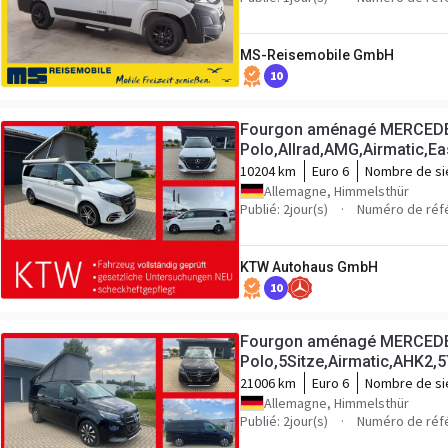
MS-Reisemobile GmbH
10
Fourgon aménagé MERCEDE
Polo,Allrad,AMG,Airmatic,Ea
10204 km
Euro 6
Nombre de si
Allemagne, Himmelsthür
Publié: 2jour(s)
Numéro de réf
KTW Autohaus GmbH
10
Fourgon aménagé MERCEDE
Polo,5Sitze,Airmatic,AHK2,5
21006 km
Euro 6
Nombre de si
Allemagne, Himmelsthür
Publié: 2jour(s)
Numéro de réf