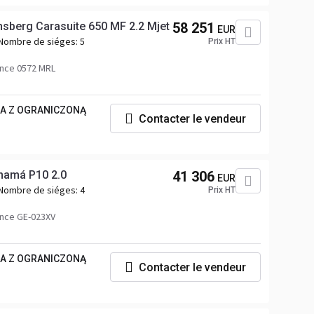
sberg Carasuite 650 MF 2.2 Mjet
58 251
EUR
Nombre de siéges:
5
Prix HT
nce 0572 MRL
KA Z OGRANICZONĄ
Contacter le vendeur
amá P10 2.0
41 306
EUR
Nombre de siéges:
4
Prix HT
nce GE-023XV
KA Z OGRANICZONĄ
Contacter le vendeur