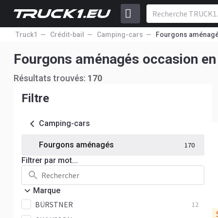
Truck1
Crédit-bail
Camping-cars
Fourgons aménag
Fourgons aménagés occas
Résultats trouvés:
170
Filtre
Camping-cars
Fourgons aménagés
170
Filtrer par mot...
Marque
BÜRSTNER
12