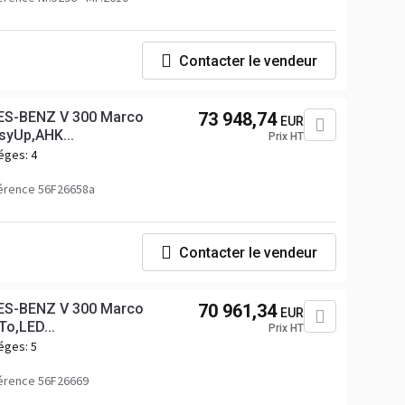
Contacter le vendeur
S-BENZ V 300 Marco
73 948,74
EUR
syUp,AHK...
Prix HT
éges:
4
érence 56F26658a
Contacter le vendeur
S-BENZ V 300 Marco
70 961,34
EUR
To,LED...
Prix HT
éges:
5
érence 56F26669