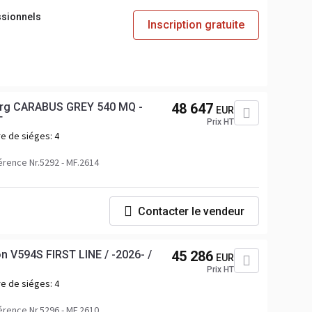
ssionnels
Inscription gratuite
rg CARABUS GREY 540 MQ -
48 647
EUR
T
Prix HT
e de siéges:
4
rence Nr.5292 - MF.2614
Contacter le vendeur
V594S FIRST LINE / -2026- /
45 286
EUR
Prix HT
e de siéges:
4
rence Nr.5296 - MF.2610