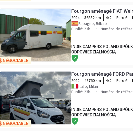
Fourgon aménagé FIAT Wein
2024
56852 km
4x2
Euro 6
Espagne, Bilbao
Publié: 23h.
Numéro de référe
INDIE CAMPERS POLAND SPÓŁ
ODPOWIEDZIALNOŚCIĄ
NÉGOCIABLE
Fourgon aménagé FORD Pan
2022
48760 km
4x2
Euro 6
Italie, Milan
Publié: 23h.
Numéro de référe
INDIE CAMPERS POLAND SPÓŁ
ODPOWIEDZIALNOŚCIĄ
NÉGOCIABLE