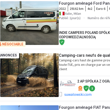
Fourgon aménagé Ford Pan
2022
29162 km
4x2
Euro 6
Italie, Milan
Publié: 1jour(s)
Numéro de réf
INDIE CAMPERS POLAND SPÓŁ
ODPOWIEDZIALNOŚCIĄ
NÉGOCIABLE
Camping-cars neufs de quali
ANNONCES
Camping-cars haut de gamme proven
toute l'UE, pris en charge par un 
client
2 AP SPÓŁKA Z OG
1
suwalowski.com
Fourgon aménagé FIAT Pan