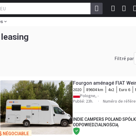
és
ion en leasing
Filtré par
Fourgon aménagé FIAT Wein
2020
89604 km
4x2
Euro 6
Pologne, -
Publié: 23h.
Numéro de référe
INDIE CAMPERS POLAND SPÓŁ
ODPOWIEDZIALNOŚCIĄ
NÉGOCIABLE