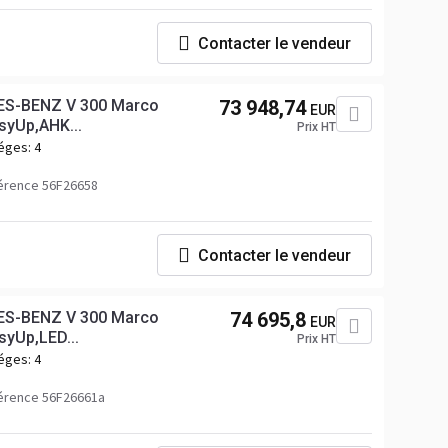
Contacter le vendeur
S-BENZ V 300 Marco
73 948,74
EUR
syUp,AHK...
Prix HT
éges:
4
érence 56F26658
Contacter le vendeur
S-BENZ V 300 Marco
74 695,8
EUR
syUp,LED...
Prix HT
éges:
4
érence 56F26661a