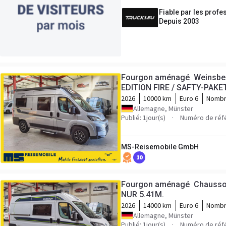
Fiable par les profe
Depuis 2003
Fourgon aménagé Weinsbe
EDITION FIRE / SAFTY-PAKE
2026
10000 km
Euro 6
Nombr
Allemagne, Münster
Publié: 1jour(s)
Numéro de réfé
MS-Reisemobile GmbH
10
Fourgon aménagé Chausson 
NUR 5.41M.
2026
14000 km
Euro 6
Nombr
Allemagne, Münster
Publié: 1jour(s)
Numéro de réfé