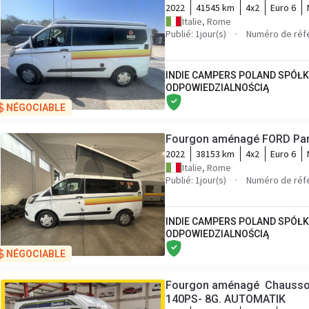
2022
41545 km
4x2
Euro 6
Italie, Rome
Publié: 1jour(s)
Numéro de réf
INDIE CAMPERS POLAND SPÓŁ
ODPOWIEDZIALNOŚCIĄ
NÉGOCIABLE
Fourgon aménagé FORD Pan
2022
38153 km
4x2
Euro 6
Italie, Rome
Publié: 1jour(s)
Numéro de réf
INDIE CAMPERS POLAND SPÓŁ
ODPOWIEDZIALNOŚCIĄ
NÉGOCIABLE
Fourgon aménagé Chausson 
140PS- 8G. AUTOMATIK