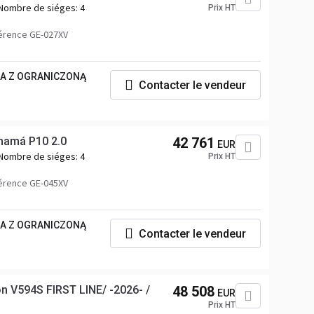
Nombre de siéges:
4
Prix HT
érence GE-027XV
KA Z OGRANICZONĄ
Contacter le vendeur
amá P10 2.0
42 761
EUR
Nombre de siéges:
4
Prix HT
érence GE-045XV
KA Z OGRANICZONĄ
Contacter le vendeur
V594S FIRST LINE/ -2026- /
48 508
EUR
Prix HT