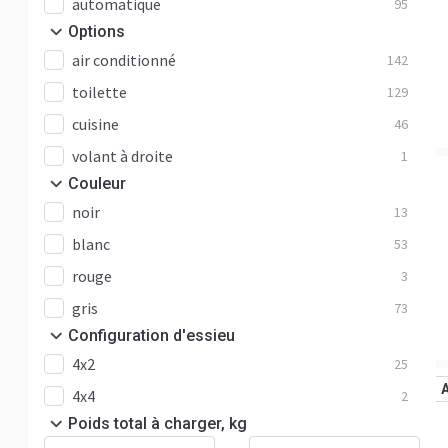
automatique
95
Options
air conditionné
142
toilette
129
cuisine
46
volant à droite
1
Сouleur
noir
13
blanc
53
rouge
3
gris
73
Configuration d'essieu
4x2
25
4x4
2
Poids total à charger, kg