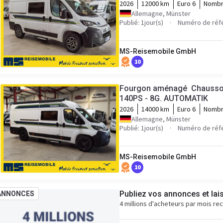
2026
12000 km
Euro 6
Nombr
Allemagne, Münster
Publié: 1jour(s)
Numéro de réfé
MS-Reisemobile GmbH
10
Fourgon aménagé Chausson 
140PS - 8G. AUTOMATIK
2026
14000 km
Euro 6
Nombr
Allemagne, Münster
Publié: 1jour(s)
Numéro de réfé
MS-Reisemobile GmbH
10
Publiez vos annonces et lai
ANNONCES
4 millions d'acheteurs par mois re