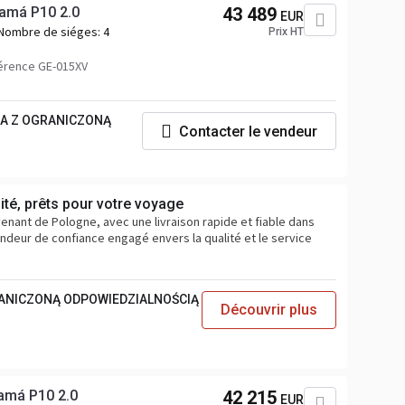
amá P10 2.0
43 489
EUR
Nombre de siéges:
4
Prix HT
érence GE-015XV
KA Z OGRANICZONĄ
Contacter le vendeur
té, prêts pour votre voyage
ant de Pologne, avec une livraison rapide et fiable dans
vendeur de confiance engagé envers la qualité et le service
RANICZONĄ ODPOWIEDZIALNOŚCIĄ
Découvrir plus
amá P10 2.0
42 215
EUR