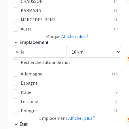
CHAUSSON
14
KARMANN
37
MERCEDES-BENZ
21
Autre
19
Marque:
Afficher plus
Emplacement
Recherche autour de moi
Allemagne
116
Espagne
5
Italie
7
Lettonie
5
Pologne
21
Emplacement:
Afficher plus
État